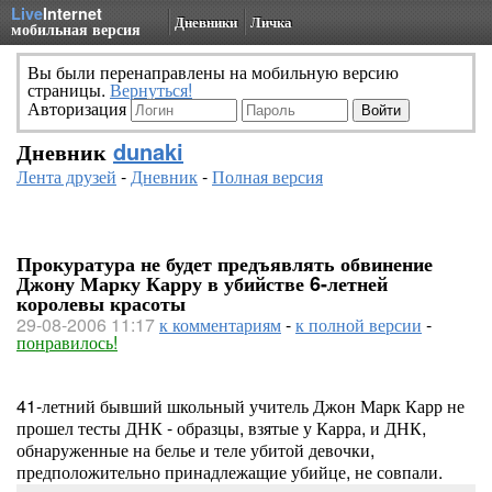
Live
Internet
Дневники
Личка
мобильная версия
Вы были перенаправлены на мобильную версию
страницы.
Вернуться!
Авторизация
Дневник
dunaki
Лента друзей
-
Дневник
-
Полная версия
Прокуратура не будет предъявлять обвинение
Джону Марку Карру в убийстве 6-летней
королевы красоты
29-08-2006 11:17
к комментариям
-
к полной версии
-
понравилось!
41-летний бывший школьный учитель Джон Марк Карр не
прошел тесты ДНК - образцы, взятые у Карра, и ДНК,
обнаруженные на белье и теле убитой девочки,
предположительно принадлежащие убийце, не совпали.