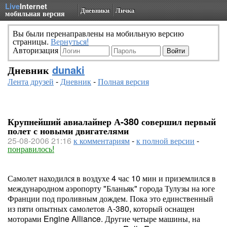
Live
Internet
Дневники
Личка
мобильная версия
Вы были перенаправлены на мобильную версию
страницы.
Вернуться!
Авторизация
Дневник
dunaki
Лента друзей
-
Дневник
-
Полная версия
Крупнейший авиалайнер А-380 совершил первый
полет с новыми двигателями
25-08-2006 21:16
к комментариям
-
к полной версии
-
понравилось!
Самолет находился в воздухе 4 час 10 мин и приземлился в
международном аэропорту "Бланьяк" города Тулузы на юге
Франции под проливным дождем. Пока это единственный
из пяти опытных самолетов А-380, который оснащен
моторами Engine Alliance. Другие четыре машины, на