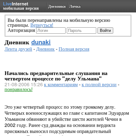
Live
Internet
Дневники
Личка
мобильная версия
Вы были перенаправлены на мобильную версию
страницы.
Вернуться!
Авторизация
Дневник
dunaki
Лента друзей
-
Дневник
-
Полная версия
Начались предварительные слушания на
четвертом процессе по "делу Ульмана"
21-08-2006 15:26
к комментариям
-
к полной версии
-
понравилось!
Это уже четвертый процесс по этому громкому делу.
Четверых военнослужащих во главе с капитаном Эдуардом
Ульманом обвиняют в убийстве шести жителей Чечни в
2002 году. Ранее суд дважды на основании вердикта
присяжных выносил подсудимым оправдательный