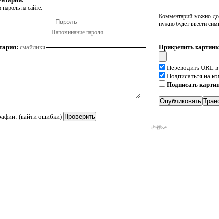
ентарий:
 пароль на сайте:
Комментарий можно доб
нужно будет ввести сим
Напоминание пароля
тария:
смайлики
Прикрепить картинк
Переводить URL в
Подписаться на к
Подписать карти
рафии: (найти ошибки)