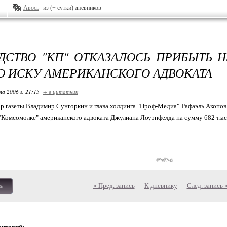
Авось
из (+ сутки) дневников
ДСТВО "КП" ОТКАЗАЛОСЬ ПРИБЫТЬ Н
О ИСКУ АМЕРИКАНСКОГО АДВОКАТА
та 2006 г. 21:15
+ в цитатник
р газеты Владимир Сунгоркин и глава холдинга "Проф-Медиа" Рафаэль Акопов
к "Комсомолке" американского адвоката Джулиана Лоуэнфелда на сумму 682 тыс
« Пред. запись
—
К дневнику
—
След. запись 
ь