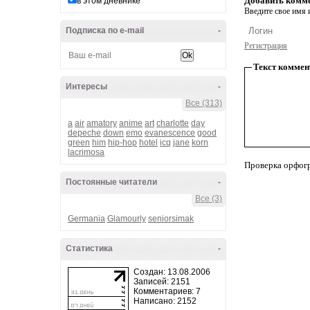
Добавить комм
в этом дневнике
Введите свое имя и
Подписка по e-mail
-
Регистрация
Текст коммен
Интересы
-
Все (313)
a
air
amatory
anime
art
charlotte
day
depeche
down
emo
evanescence
good
green
him
hip-hop
hotel
icq
jane
korn
lacrimosa
Проверка орфог
Постоянные читатели
-
Все (3)
Germania
Glamourly
seniorsimak
Статистика
-
Создан: 13.08.2006
Записей: 2151
Комментариев: 7
Написано: 2152