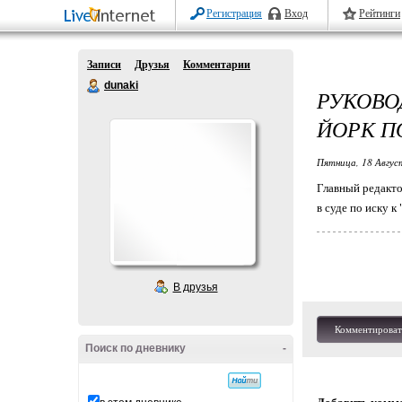
Регистрация
Вход
Рейтинги
Записи
Друзья
Комментарии
dunaki
РУКОВО
ЙОРК П
Пятница, 18 Авгус
Главный редакто
в суде по иску 
В друзья
Комментироват
Поиск по дневнику
-