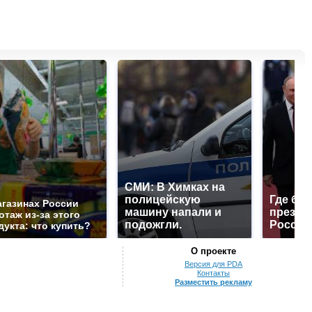
СМИ: В Химках на
полицейскую
Где буд
агазинах России
машину напали и
презид
отаж из-за этого
подожгли.
России
дукта: что купить?
О проекте
Версия для PDA
Контакты
Разместить рекламу