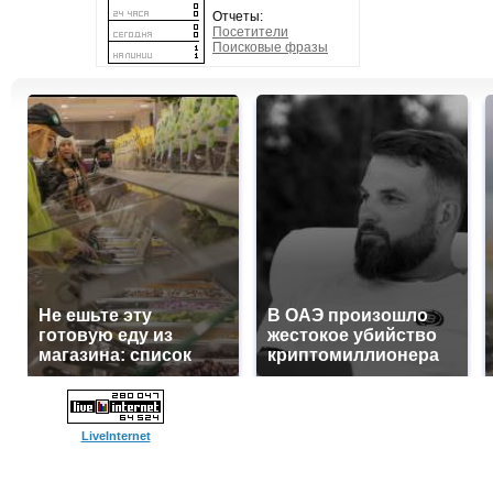
Отчеты:
Посетители
Поисковые фразы
Не ешьте эту
В ОАЭ произошло
готовую еду из
жестокое убийство
магазина: список
криптомиллионера
LiveInternet