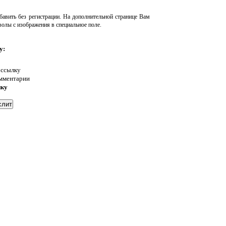
авить без регистрации. На дополнительной странице Вам
волы с изображения в специальное поле.
у:
 ссылку
омментарии
нку