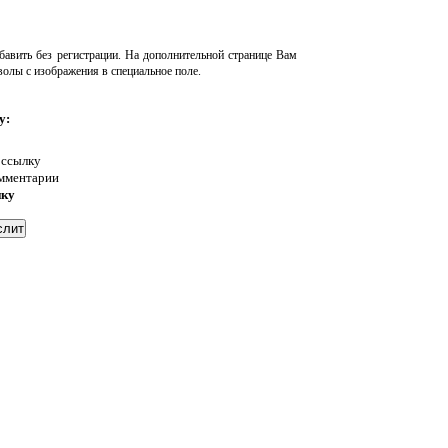
авить без регистрации. На дополнительной странице Вам
волы с изображения в специальное поле.
у:
 ссылку
омментарии
нку