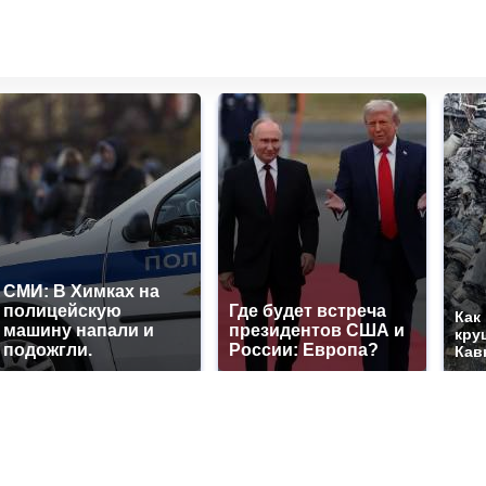
СМИ: В Химках на
полицейскую
Где будет встреча
Как
машину напали и
президентов США и
кру
подожгли.
России: Европа?
Кав