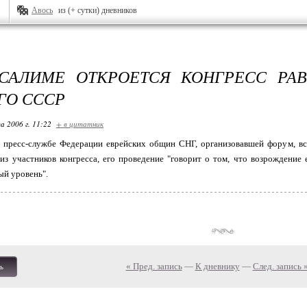
Авось
из (+ сутки) дневников
САЛИМЕ ОТКРОЕТСЯ КОНГРЕСС РА
О СССР
а 2006 г. 11:22
+ в цитатник
 пресс-службе Федерации еврейских общин СНГ, организовавшей форум, все
из участников конгресса, его проведение "говорит о том, что возрождение
ый уровень".
« Пред. запись
—
К дневнику
—
След. запись 
ь