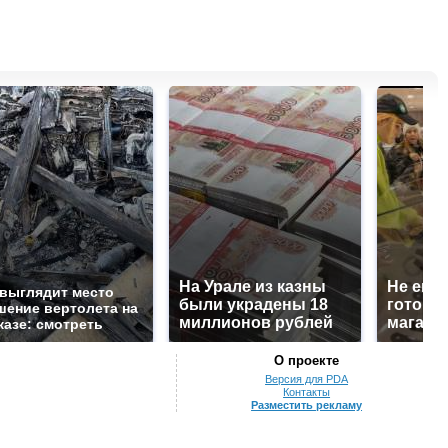
На Урале из казны
Не ешьт
 выглядит место
были украдены 18
готовую
шение вертолета на
миллионов рублей
магазин
казе: смотреть
О проекте
Версия для PDA
Контакты
Разместить рекламу