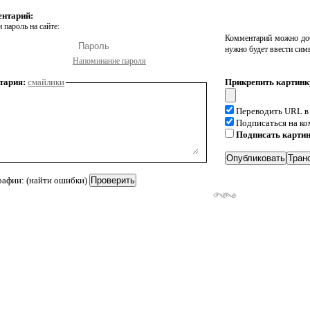
ентарий:
 пароль на сайте:
Комментарий можно доб
нужно будет ввести сим
Напоминание пароля
тария:
смайлики
Прикрепить картинк
Переводить URL в
Подписаться на к
Подписать карти
рафии: (найти ошибки)