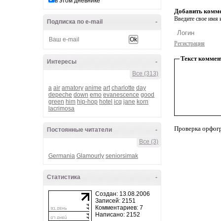
в этом дневнике
Добавить комм
Введите свое имя и
Подписка по e-mail
-
Регистрация
Текст коммен
Интересы
-
Все (313)
a
air
amatory
anime
art
charlotte
day
depeche
down
emo
evanescence
good
green
him
hip-hop
hotel
icq
jane
korn
lacrimosa
Проверка орфог
Постоянные читатели
-
Все (3)
Germania
Glamourly
seniorsimak
Статистика
-
Создан: 13.08.2006
Записей: 2151
Комментариев: 7
Написано: 2152