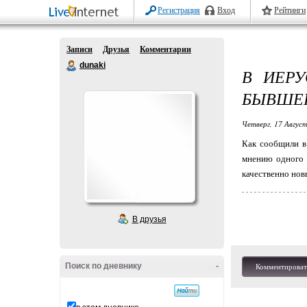
Регистрация
Вход
Рейтинги
Записи
Друзья
Комментарии
dunaki
В ИЕРУ
БЫВШЕГ
Четверг, 17 Август
Как сообщили в
мнению одного 
качественно нов
В друзья
Поиск по дневнику
-
Комментироват