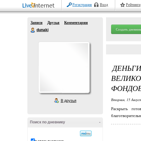
Регистрация
Вход
Рейтинги
Записи
Друзья
Комментарии
Создать дневник
dunaki
ДЕНЬ
ВЕЛИК
ФОНДО
Вторник, 15 Авгус
В друзья
Раскрыть гото
благотворительн
Поиск по дневнику
-