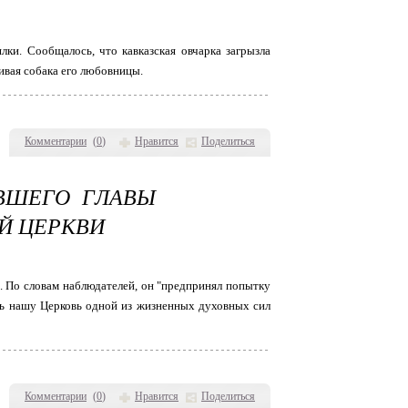
ки. Сообщалось, что кавказская овчарка загрызла
нивая собака его любовницы.
Комментарии
(
0
)
Нравится
Поделиться
ВШЕГО ГЛАВЫ
Й ЦЕРКВИ
. По словам наблюдателей, он "предпринял попытку
ать нашу Церковь одной из жизненных духовных сил
Комментарии
(
0
)
Нравится
Поделиться