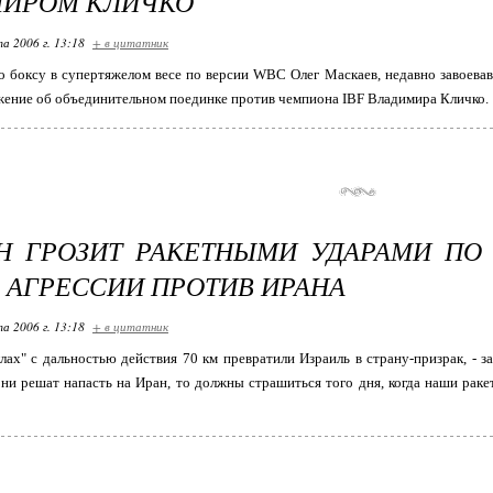
МИРОМ КЛИЧКО
та 2006 г. 13:18
+ в цитатник
 боксу в супертяжелом весе по версии WBC Олег Маскаев, недавно завоева
жение об объединительном поединке против чемпиона IBF Владимира Кличко.
Н ГРОЗИТ РАКЕТНЫМИ УДАРАМИ ПО 
 АГРЕССИИ ПРОТИВ ИРАНА
та 2006 г. 13:18
+ в цитатник
лах" с дальностью действия 70 км превратили Израиль в страну-призрак, - 
они решат напасть на Иран, то должны страшиться того дня, когда наши раке