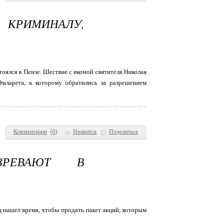
 КРИМИНАЛУ,
оялся в Пензе. Шествие с иконой святителя Николая
иларета, к которому обратились за разрешением
Комментарии
(
0
)
Нравится
Поделиться
ЗРЕВАЮТ В
ц нашел время, чтобы продать пакет акций, которым