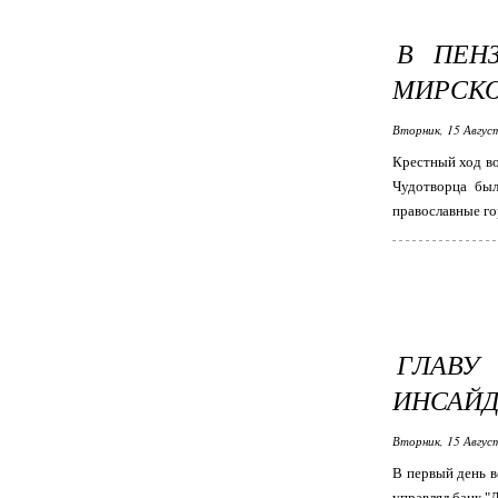
В ПЕН
МИРСКО
Вторник, 15 Авгус
Крестный ход во
Чудотворца был
православные го
ГЛАВ
ИНСАЙД
Вторник, 15 Авгус
В первый день в
управлял банк "