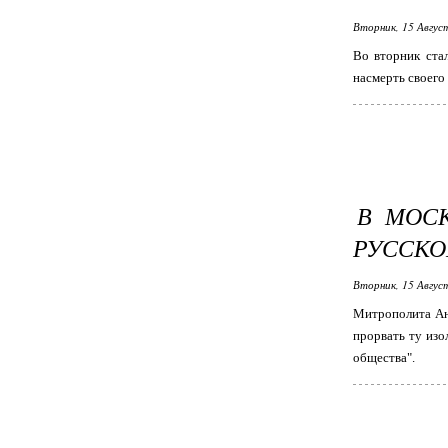
Вторник, 15 Авгус
Во вторник ста
насмерть своего
В МОС
РУССКО
Вторник, 15 Авгус
Митрополита Анд
прорвать ту изо
общества".