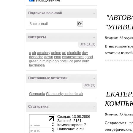
в этом дневнике
Подписка по e-mail
-
"АВТО
"УНИВЕ
Интересы
-
Вторник, 15 Авгус
Все (313)
В настоящее вр
встать на конвей
a
air
amatory
anime
art
charlotte
day
depeche
down
emo
evanescence
good
green
him
hip-hop
hotel
icq
jane
korn
lacrimosa
Постоянные читатели
-
Все (3)
ЕКАТ
Germania
Glamourly
seniorsimak
КОМПЬЮ
Статистика
-
Вторник, 15 Авгус
Создан: 13.08.2006
Записей: 2151
Cоздаваемая по
Комментариев: 7
Написано: 2152
географические