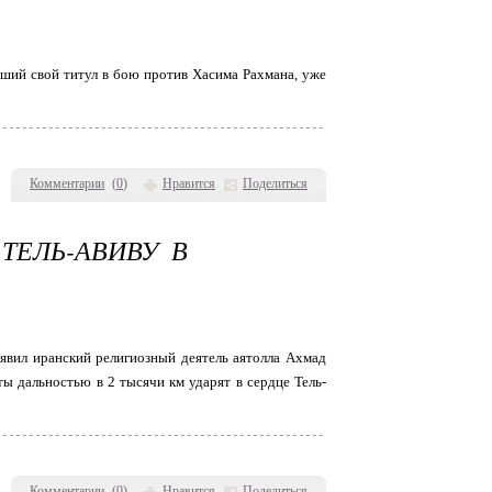
вший свой титул в бою против Хасима Рахмана, уже
Комментарии
(
0
)
Нравится
Поделиться
ТЕЛЬ-АВИВУ В
заявил иранский религиозный деятель аятолла Ахмад
ты дальностью в 2 тысячи км ударят в сердце Тель-
Комментарии
(
0
)
Нравится
Поделиться