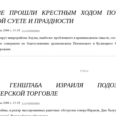
ЗЕ ПРОШЛИ КРЕСТНЫМ ХОДОМ ПО
Й СУЕТЕ И ПРАЗДНОСТИ
та 2006 г. 13:18
+ в цитатник
круг микрорайона Ахуны, наиболее проблемного в криминальном смысле, сост
о совершено по благословению архиепископа Пензенского и Кузнецкого Ф
рожане.
У ГЕНШТАБА ИЗРАИЛЯ ПОДО
ЕРСКОЙ ТОРГОВЛЕ
та 2006 г. 13:18
+ в цитатник
ойны, в разгар массированных ракетных обстрелов севера Израиля, Дан Халу
Леуми". Вскоре биржи обвалились.