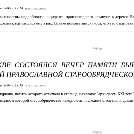
та 2006 г. 13:18
+ в цитатник
ли известны подробности инцидента, произошедшего накануне в деревне Вял
 хозяина, вцепившись ему в пах. Однако позднее выяснилось, что это была рев
КВЕ СОСТОЯЛСЯ ВЕЧЕР ПАМЯТИ БЫ
Й ПРАВОСЛАВНОЙ СТАРООБРЯДЧЕСКО
та 2006 г. 13:18
+ в цитатник
риана, память которого отмечали в столице, называют "архиереем XXI века"
ляцию, в которой старообрядчество находилось последние столетия, и сдел