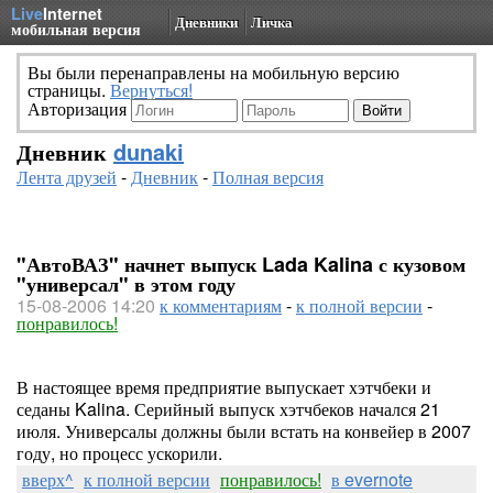
Live
Internet
Дневники
Личка
мобильная версия
Вы были перенаправлены на мобильную версию
страницы.
Вернуться!
Авторизация
Дневник
dunaki
Лента друзей
-
Дневник
-
Полная версия
"АвтоВАЗ" начнет выпуск Lada Kalina с кузовом
"универсал" в этом году
15-08-2006 14:20
к комментариям
-
к полной версии
-
понравилось!
В настоящее время предприятие выпускает хэтчбеки и
седаны Kalina. Серийный выпуск хэтчбеков начался 21
июля. Универсалы должны были встать на конвейер в 2007
году, но процесс ускорили.
вверх^
к полной версии
понравилось!
в evernote