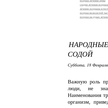
псориаз лечение цены
стадии лечения псориаз
лечение псориаза естес
псориаз волосистой час
псориаз на руках лечен
НАРОДНЫЕ
СОДОЙ
Суббота, 18 Февраля
Важную роль пр
люди, не зна
Наименования тр
организм, прив