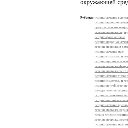
окружающей сре
Рубрики:
псориаз лечение в дом
псориаз народное лече
средства лечения псори
лечение псориаза наро
псориаз фото лечение
псориаз народное лече
лечение псориаза в до
псориаз лечение мази
псориаз симптомы и ле
псориаз причины лечен
лечение псориаза фору
лечение псориаза на го
псориаз лечение у взро
псориаз симптомы и леч
псориаз ногтей лечение
методы лечения псориа
псориаз возникновение 
псориаз причины возни
псориаз лечение препа
лечение псориаза перек
пегано лечение псориаз
лечение псориаза пере
псориаз лечение мази о