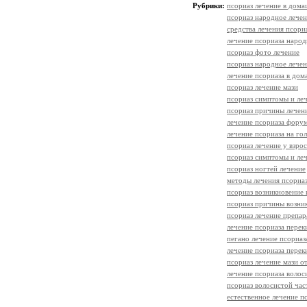
Рубрики:
псориаз лечение в дом
псориаз народное лече
средства лечения псори
лечение псориаза наро
псориаз фото лечение
псориаз народное лече
лечение псориаза в до
псориаз лечение мази
псориаз симптомы и ле
псориаз причины лечен
лечение псориаза фору
лечение псориаза на го
псориаз лечение у взро
псориаз симптомы и леч
псориаз ногтей лечение
методы лечения псориа
псориаз возникновение 
псориаз причины возни
псориаз лечение препа
лечение псориаза перек
пегано лечение псориаз
лечение псориаза пере
псориаз лечение мази о
лечение псориаза волос
псориаз волосистой час
естественное лечение п