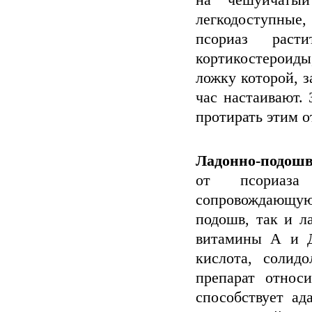
на чешуйчатый
легкодоступные,
псориаз расти
кортикостероиды,
ложку которой, з
час настаивают. 
протирать этим о
Ладонно-подош
от псориаза
сопровождающую
подошв, так и л
витамины А и Д
кислота, солид
препарат относ
способствует а