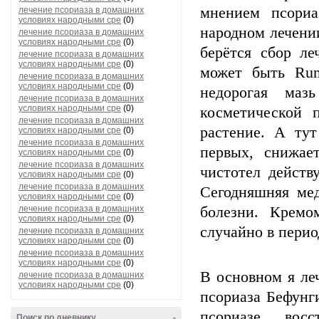
мнением псориа
лечение псориаза в домашних
условиях народными сре
(0)
народном лечении
лечение псориаза в домашних
условиях народными сре
(0)
берётся сбор ле
лечение псориаза в домашних
условиях народными сре
(0)
может быть Run
лечение псориаза в домашних
условиях народными сре
(0)
недорогая маз
лечение псориаза в домашних
условиях народными сре
(0)
косметической 
лечение псориаза в домашних
растение. А ту
условиях народными сре
(0)
лечение псориаза в домашних
первых, снижае
условиях народными сре
(0)
лечение псориаза в домашних
чистотел действ
условиях народными сре
(0)
лечение псориаза в домашних
Сегодняшняя ме
условиях народными сре
(0)
лечение псориаза в домашних
болезни. Кремо
условиях народными сре
(0)
случайно в перио
лечение псориаза в домашних
условиях народными сре
(0)
лечение псориаза в домашних
условиях народными сре
(0)
В основном я ле
лечение псориаза в домашних
условиях народными сре
(0)
псориаза Бефун
псориазе, вос
Поиск по дневнику
-