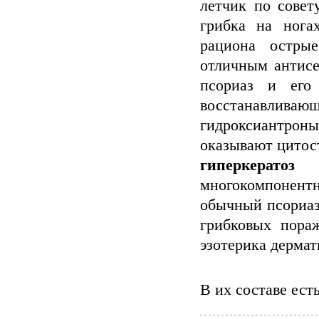
летчик по совет
грибка на нога
рациона остры
отличным антисе
псориаз и его
восстанавлив
гидроксиантро
оказывают цитос
гиперкератоз
и 
многокомпонент
обычный псориаз 
грибковых пора
эзотерика дермат
В их составе ест