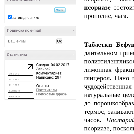
псориазе
состоит
прополис, чага.
в этом дневнике
Подписка по e-mail
-
Таблетки Бефу
длительном прие
Статистика
-
полиэтиленглико
Создан: 04.02.2017
лимонная фракци
Записей:
Комментариев:
глицерол. Нано 
Написано: 297
чудодейственна
Отчеты:
Посетители
натуральные цел
Поисковые фразы
до порошкообра
термос, заливают
часов.
Постара
псориазе, поскол