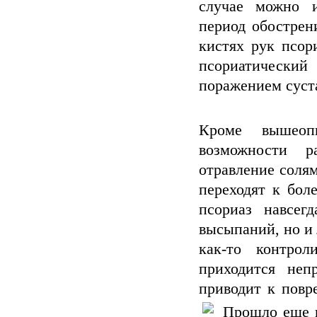
случае можно и
период обострен
кистях рук псор
псориатически
поражением суста
Кроме вышеоп
возможности р
отравление солям
переходят к бол
псориаз навсег
высыпаний, но 
как-то контро
приходится неп
приводит к повр
Прошло еще не