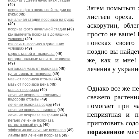
псориаз у детей начальная стадия
(49)
Затем помыться 
псориаз фото начальной стадии на
руках
(49)
листьев ореха.
начальная стадия псориаза на руках
(49)
аскорутин, обл
псориаз фото начальной стадии
(49)
просто не ваше! 
как вылечить псориаз в домашних
условиях
(49)
поисках своего
как лечить псориаз в домашних
условиях
(49)
поздно вы найдет
король мазей от псориаза
(49)
же, как и мне!
негормональные мази от псориаза
(49)
лечения у украин
китайская мазь от псориаза
(49)
купить мазь от псориаза
(49)
мазь от псориаза отзывы
(49)
мазь от псориаза цена
(49)
Однако все же не
мазь от псориаза
(49)
лечение псориаза перекисью
свежего растен
водорода отзывы
(49)
помогает при ч
лечение псориаза содой
(49)
лечение псориаза в москве
(49)
неприятная и п
лечение псориаза в израиле
(49)
пегано лечение псориаза
приготовить содо
естественный путь
(49)
эффективное лечение псориаза
(49)
пораженное
мест
лампы для лечения псориаза
(49)