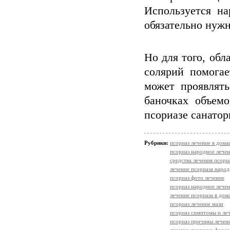
Используется на
обязательно нужн
Но для того, об
солярий помога
может проявлят
баночках объем
псориазе санатор
Рубрики:
псориаз лечение в дом
псориаз народное лече
средства лечения псори
лечение псориаза наро
псориаз фото лечение
псориаз народное лече
лечение псориаза в до
псориаз лечение мази
псориаз симптомы и ле
псориаз причины лечен