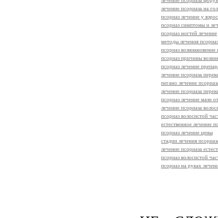
лечение псориаза фору
лечение псориаза на го
псориаз лечение у взро
псориаз симптомы и леч
псориаз ногтей лечение
методы лечения псориа
псориаз возникновение 
псориаз причины возни
псориаз лечение препа
лечение псориаза перек
пегано лечение псориаз
лечение псориаза пере
псориаз лечение мази о
лечение псориаза волос
псориаз волосистой час
естественное лечение п
псориаз лечение цены
стадии лечения псориаз
лечение псориаза естес
псориаз волосистой час
псориаз на руках лечен