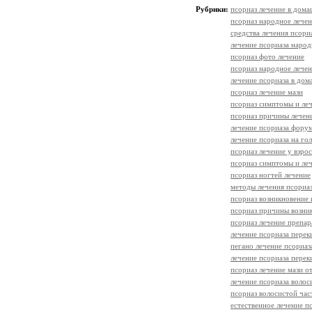
Рубрики:
псориаз лечение в дом
псориаз народное лече
средства лечения псори
лечение псориаза наро
псориаз фото лечение
псориаз народное лече
лечение псориаза в до
псориаз лечение мази
псориаз симптомы и ле
псориаз причины лечен
лечение псориаза фору
лечение псориаза на го
псориаз лечение у взро
псориаз симптомы и леч
псориаз ногтей лечение
методы лечения псориа
псориаз возникновение 
псориаз причины возни
псориаз лечение препа
лечение псориаза перек
пегано лечение псориаз
лечение псориаза пере
псориаз лечение мази о
лечение псориаза волос
псориаз волосистой час
естественное лечение п