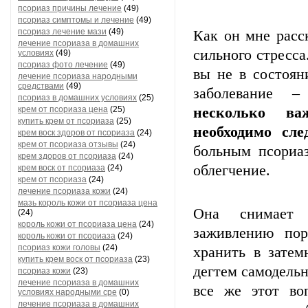
псориаз причины лечение
(49)
псориаз симптомы и лечение
(49)
псориаз лечение мази
(49)
Как он мне расс
лечение псориаза в домашних
сильного стресса
условиях
(49)
псориаз фото лечение
(49)
вы не в состоян
лечение псориаза народными
средствами
(49)
заболевание 
псориаз в домашних условиях
(25)
крем от псориаза цена
(25)
несколько в
купить крем от псориаза
(25)
необходимо сле
крем воск здоров от псориаза
(24)
крем от псориаза отзывы
(24)
больным псориаз
крем здоров от псориаза
(24)
облегчение.
крем воск от псориаза
(24)
крем от псориаза
(24)
лечение псориаза кожи
(24)
мазь король кожи от псориаза цена
Она снимает в
(24)
король кожи от псориаза цена
(24)
заживлению пор
король кожи от псориаза
(24)
псориаз кожи головы
(24)
хранить в затем
купить крем воск от псориаза
(23)
дегтем самодельн
псориаз кожи
(23)
лечение псориаза в домашних
все же этот во
условиях народными сре
(0)
лечение псориаза в домашних