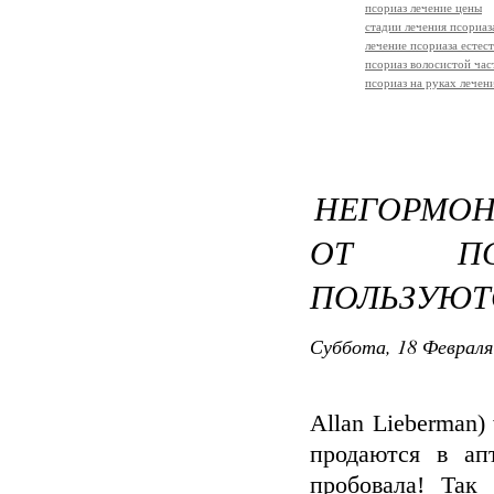
псориаз лечение цены
стадии лечения псориаз
лечение псориаза естес
псориаз волосистой час
псориаз на руках лечен
НЕГОРМОН
ОТ ПСО
ПОЛЬЗУЮТС
Суббота, 18 Февраля
Allan Lieberman) 
продаются в ап
пробовала! Так