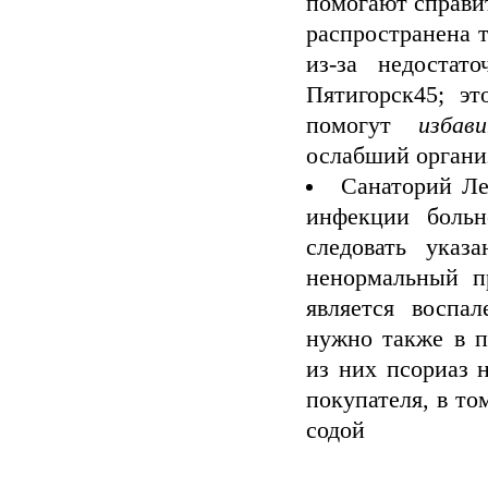
помогают справит
распространена 
из-за недостат
Пятигорск45; э
помогут
избав
ослабший органи
Санаторий Л
инфекции больн
следовать указ
ненормальный п
является воспа
нужно также в п
из них псориаз 
покупателя, в то
содой