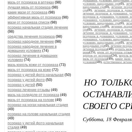
домашних условиях народными 
мазь от псориаза в аптеках
(98)
условиях народными сре
(0),
леч
лучшая мазь от псориаза
(98)
народными сре
(0),
лечение псор
сре
(0),
лечение псориаза в дом
какие мази от псориаза
(98)
лечение псориаза в домашних у
псориаза в домашних условиях 
эффективная мазь от псориаза
(98)
домашних условиях народными 
мази от псориаза список
(98)
условиях народными сре
(0),
леч
народными сре
(0),
лечение псор
псориаз начальная стадия лечение
сре
(0),
лечение псориаза в дом
(98)
лечение псориаза в домашних у
средства лечения псориаза
(98)
псориаза в домашних условиях 
домашних условиях народными 
псориаз народное лечение
(98)
условиях народными сре
(0),
леч
народными сре
(0),
лечение псори
псориаз народное лечение в
лечения псориаза
(49),
купить мазь
домашних условиях
(74)
цена
(25),
крем от псориаза отзы
псориаз лечение в домашних
здоров от псориаза
(24),
король м
мазь от псориаза
(49),
какие мази 
условиях
(74)
условиях
(49),
естественное лечен
мазь король кожи от псориаза
(73)
мазь от псориаза на коже
(72)
псориаз у детей фото начальная
(50)
НО ТОЛЬК
псориаз у детей фото
(50)
псориаз у детей
(50)
псориаз лечение отзывы
(49)
ОСТАНАВ
мазь на солидоле от псориаза
(49)
мазь от псориаза на голове
(49)
СВОЕГО СР
псориаз на ногах начальная стадия
(49)
псориаз на голове начальная стадия
Суббота, 18 Февраля
(49)
псориаз у детей фото начальная
стадия
(49)