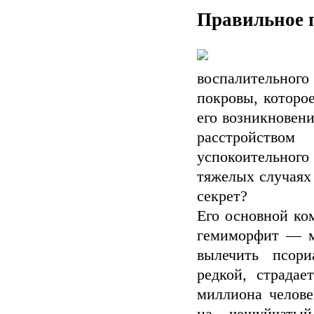
Правильное п
воспалительного
покровы, которое
его возникновен
расстройство
успокоительног
тяжелых случаях
секрет?
Его основной ко
гемиморфит — м
вылечить псори
редкой, страда
миллиона челове