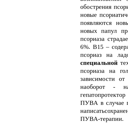
обострения псор
новые псориатич
появляются нов
новых папул пр
псориаза страда
6%. В15 – содер
псориаз на лад
специальной
тех
псориаза на го
зависимости от
наоборот - н
гепатопротекто
ПУВА в случае п
написатьсохран
ПУВА-терапии.