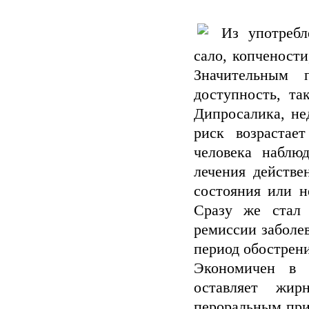
Из употребле
сало, копчености
Значительным 
доступность, та
Дипросалика, не
риск возрастае
человека наблю
лечения действе
состояния или н
Сразу же стал 
ремиссии заболе
период обострени
Экономичен в и
оставляет жир
пероральным при