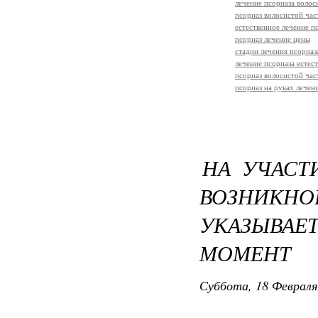
лечение псориаза волос
псориаз волосистой час
естественное лечение п
псориаз лечение цены
стадии лечения псориаз
лечение псориаза естес
псориаз волосистой час
псориаз на руках лечен
НА УЧАСТ
ВОЗНИК
УКАЗЫВАЕ
МОМЕНТ
Суббота, 18 Февраля