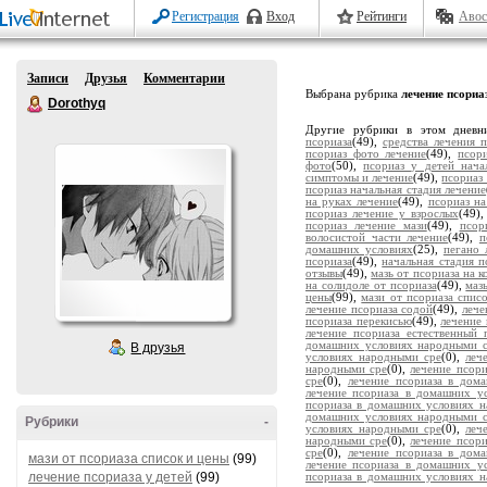
Регистрация
Вход
Рейтинги
Авос
Записи
Друзья
Комментарии
Выбрана рубрика
лечение псориа
Dorothyq
Другие рубрики в этом дневн
псориаза
(49),
средства лечения п
псориаз фото лечение
(49),
псор
фото
(50),
псориаз у детей нача
симптомы и лечение
(49),
псориаз
псориаз начальная стадия лечение
на руках лечение
(49),
псориаз на
псориаз лечение у взрослых
(49)
псориаз лечение мази
(49),
псор
волосистой части лечение
(49),
п
домашних условиях
(25),
пегано 
псориаза
(49),
начальная стадия п
отзывы
(49),
мазь от псориаза на к
на солидоле от псориаза
(49),
маз
цены
(99),
мази от псориаза спис
лечение псориаза содой
(49),
лече
псориаза перекисью
(49),
лечение
лечение псориаза естественный 
домашних условиях народными 
В друзья
условиях народными сре
(0),
леч
народными сре
(0),
лечение псор
сре
(0),
лечение псориаза в дом
лечение псориаза в домашних у
псориаза в домашних условиях 
домашних условиях народными 
Рубрики
-
условиях народными сре
(0),
леч
народными сре
(0),
лечение псор
сре
(0),
лечение псориаза в дом
мази от псориаза список и цены
(99)
лечение псориаза в домашних у
лечение псориаза у детей
(99)
псориаза в домашних условиях 