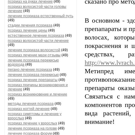
сказано про мет
псориаз на руках лечение
(49)
псориаз волосистой части головы
лечение
(49)
лечение псориаза естественный путь
В основном - зд
(49)
стадии лечения псориаза
(49)
препапараты и п
псориаз лечение цены
(49)
естественное лечение псориаза
(49)
волосах, кото
псориаз волосистой части лечение
покраснения и 
(49)
лечение псориаза волосистой
(49)
средствах, 
псориаз лечение мази отзывы
(49)
лечение псориаза перекисью
http://www.lvrach.
водорода
(49)
пегано лечение псориаза
(49)
Метипред им
лечение псориаза перекисью
(49)
противопоказан
псориаз лечение препараты
(49)
псориаз причины возникновения и
препараты оказы
лечение
(49)
псориаз возникновение и лечение
Связаться с н
(49)
компонентов про
методы лечения псориаза
(49)
псориаз ногтей лечение
(49)
вида растений,
псориаз симптомы и лечение у
взрослых
(49)
внимание!
псориаз лечение у взрослых
(49)
лечение псориаза на голове
(49)
лечение псориаза форум
(49)