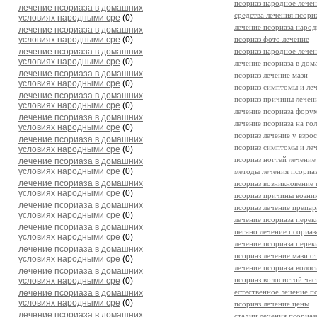
псориаз народное лече
лечение псориаза в домашних
средства лечения псори
условиях народными сре
(0)
лечение псориаза наро
лечение псориаза в домашних
условиях народными сре
(0)
псориаз фото лечение
лечение псориаза в домашних
псориаз народное лече
условиях народными сре
(0)
лечение псориаза в до
лечение псориаза в домашних
псориаз лечение мази
условиях народными сре
(0)
псориаз симптомы и ле
лечение псориаза в домашних
псориаз причины лечен
условиях народными сре
(0)
лечение псориаза фору
лечение псориаза в домашних
лечение псориаза на го
условиях народными сре
(0)
псориаз лечение у взро
лечение псориаза в домашних
псориаз симптомы и леч
условиях народными сре
(0)
псориаз ногтей лечение
лечение псориаза в домашних
условиях народными сре
(0)
методы лечения псориа
лечение псориаза в домашних
псориаз возникновение 
условиях народными сре
(0)
псориаз причины возни
лечение псориаза в домашних
псориаз лечение препа
условиях народными сре
(0)
лечение псориаза перек
лечение псориаза в домашних
пегано лечение псориаз
условиях народными сре
(0)
лечение псориаза пере
лечение псориаза в домашних
псориаз лечение мази о
условиях народными сре
(0)
лечение псориаза волос
лечение псориаза в домашних
псориаз волосистой час
условиях народными сре
(0)
естественное лечение п
лечение псориаза в домашних
условиях народными сре
(0)
псориаз лечение цены
лечение псориаза в домашних
стадии лечения псориаз