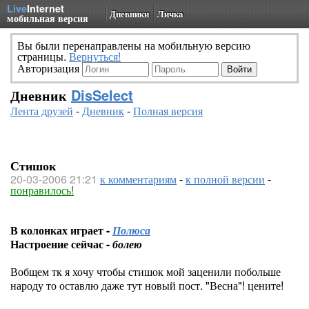
Live
Internet
Дневники
Личка
мобильная версия
Вы были перенаправлены на мобильную версию
страницы.
Вернуться!
Авторизация
Дневник
DisSelect
Лента друзей
-
Дневник
-
Полная версия
Стишок
20-03-2006 21:21
к комментариям
-
к полной версии
-
понравилось!
В колонках играет -
Полюса
Настроение сейчас -
болею
Вобщем тк я хочу чтобы стишок мой заценили побольше
народу то оставлю даже тут новый пост. "Весна"! цените!