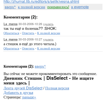
http://zhurnal.lib.ru/editors/s/selik/vesna.shtml
вверх^
к полной версии
понравилось!
в evernote
Комментарии (2):
30-03-2006-10:26
удалить
La_marea
так ты ещё и болеешь?? :SHOK:
Обратиться
-
Ответить
-
К полной версии
30-03-2006-10:27
удалить
La_marea
а стишок я ещё до этого читала.)
Обратиться
-
Ответить
-
К полной версии
Комментарии (2):
вверх^
Вы сейчас не можете прокомментировать это сообщение.
Дневник Стишок | DisSelect - Не ищите
меня здесь |
Лента друзей DisSelect
/
Полная версия
Добавить в друзья
Страницы:
раньше»