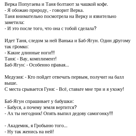
Верка Попугаева и Таня болтают за чашкой кофе.
- Я обожаю природу, - говорит Верка.
Таня внимательно посмотрела на Верку и язвительно
заметила:
- И это после того, что она с тобой сделала?
Идет Таня, следом за ней Ванька и Баб-Ягун. Один дpугому
так гpомко:
- Какие длинные ноги!!!
Таня: - Вау, комплимент!
Баб-Ягун: - Особенно пpавая...
Медузия: - Кто пойдет отвечать первым, получит на балл
выше.
С места срывается Гуня: - Всё, ставьте мне три и я ухожу!
Баб-Ягун спрашивает у бабушки:
- Бабуся, а почему земля вертится?
- Ах ты негодник! Опять выпил дедову самогонку!!!
- Академик, я Гробыню того...
- Ну так женись на ней!