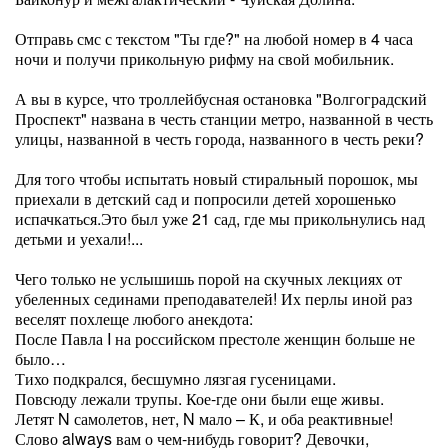
Отправь смс с текстом "Ты где?" на любой номер в 4 часа
ночи и получи прикольную рифму на свой мобильник.
А вы в курсе, что троллейбусная остановка "Волгоградский
Проспект" названа в честь станции метро, названной в честь
улицы, названной в честь города, названного в честь реки?
Для того чтобы испытать новый стиральный порошок, мы
приехали в детский сад и попросили детей хорошенько
испачкаться.Это был уже 21 сад, где мы прикольнулись над
детьми и уехали!...
Чего только не услышишь порой на скучных лекциях от
убеленных сединами преподавателей! Их перлы иной раз
веселят похлеще любого анекдота:
После Павла I на российском престоле женщин больше не
было…
Тихо подкрался, бесшумно лязгая гусеницами.
Повсюду лежали трупы. Кое-где они были еще живы.
Летят N самолетов, нет, N мало – К, и оба реактивные!
Слово always вам о чем-нибудь говорит? Девочки,