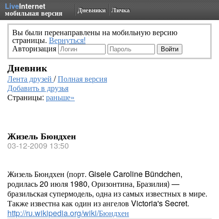
Live
Internet
Дневники
Личка
мобильная версия
Вы были перенаправлены на мобильную версию
страницы.
Вернуться!
Авторизация
Дневник
Лента друзей
/
Полная версия
Добавить в друзья
Страницы:
раньше»
Жизель Бюндхен
03-12-2009 13:50
Жизель Бюндхен (порт. Gisele Caroline Bündchen,
родилась 20 июля 1980, Оризонтина, Бразилия) —
бразильская супермодель, одна из самых известных в мире.
Также известна как один из ангелов Victoria's Secret.
http://ru.wikipedia.org/wiki/Бюндхен