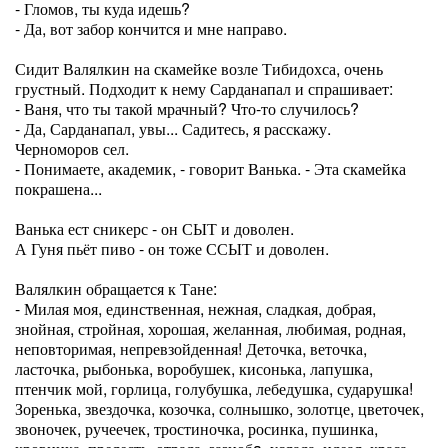
- Гломов, ты куда идешь?
- Да, вот забор кончится и мне направо.
Сидит Валялкин на скамейке возле Тибидохса, очень
грустный. Подходит к нему Сарданапал и спрашивает:
- Ваня, что ты такой мрачный? Что-то случилось?
- Да, Сарданапал, увы... Садитесь, я расскажу.
Черноморов сел.
- Понимаете, академик, - говорит Ванька. - Эта скамейка
покрашена...
Ванька ест сникерс - он СЫТ и доволен.
А Гуня пьёт пиво - он тоже ССЫТ и доволен.
Валялкин обращается к Тане:
- Милая моя, единственная, нежная, сладкая, добрая,
знойная, стройная, хорошая, желанная, любимая, родная,
неповторимая, непревзойденная! Деточка, веточка,
ласточка, рыбонька, воробушек, кисонька, лапушка,
птенчик мой, горлица, голубушка, лебедушка, сударушка!
Зоренька, звездочка, козочка, солнышко, золотце, цветочек,
звоночек, ручеечек, тростиночка, росинка, пушинка,