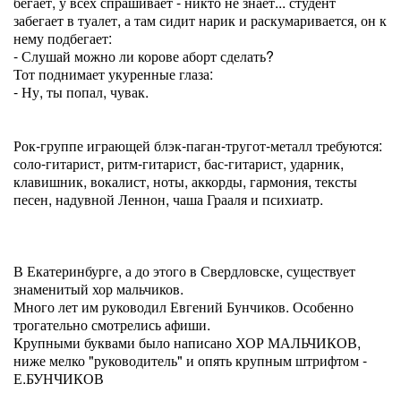
бегает, у всех спрашивает - никто не знает... студент
забегает в туалет, а там сидит нарик и раскумаривается, он к
нему подбегает:
- Слушай можно ли корове аборт сделать?
Тот поднимает укуренные глаза:
- Ну, ты попал, чувак.
Рок-группе играющей блэк-паган-тругот-металл требуются:
соло-гитарист, ритм-гитарист, бас-гитарист, ударник,
клавишник, вокалист, ноты, аккорды, гармония, тексты
песен, надувной Леннон, чаша Грааля и психиатр.
В Екатеринбурге, а до этого в Свердловске, существует
знаменитый хор мальчиков.
Много лет им руководил Евгений Бунчиков. Особенно
трогательно смотрелись афиши.
Крупными буквами было написано ХОР МАЛЬЧИКОВ,
ниже мелко "руководитель" и опять крупным штрифтом -
Е.БУНЧИКОВ