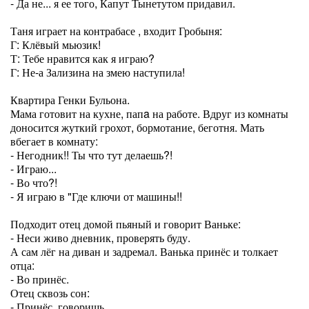
- Да не... я ее того, Капут Тынетутом придавил.
Таня играет на контрабасе , входит Гробыня:
Г: Клёвый мьюзик!
Т: Тебе нравится как я играю?
Г: Не-а Зализина на змею наступила!
Квартира Генки Бульона.
Мама готовит на кухне, папa на работе. Вдруг из комнаты
доносится жуткий грохот, бормотание, беготня. Мать
вбегает в комнату:
- Негодник!! Ты что тут делаешь?!
- Играю...
- Во что?!
- Я играю в "Где ключи от машины!!
Подходит отец домой пьяный и говорит Ваньке:
- Неси живо дневник, проверять буду.
А сам лёг на диван и задремал. Ванька принёс и толкает
отца:
- Во принёс.
Отец сквозь сон:
- Принёс, говоришь.