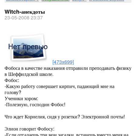
Witch-анекдоты
23-05-2008 23:37
[473x699]
Фобоса в качестве наказания отправили преподавать физику
в Шеффилдской школе.
Фобос:
-Какую работу совершает кирпич, падающий мне на
голову?
Ученики хором:
-Полезную, господин Фобос!
Что ждет Корнелия, сидя у розетки? Электронной почты!
Элион говорит Фобосу:
-Если отгадаешь три мои загадки, встанешь вместо меня на