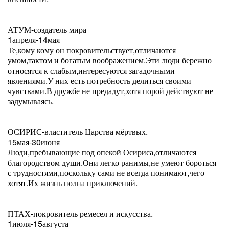
АТУМ-создатель мира
1апреля-14мая
Те,кому кому он покровительствует,отличаются
умом,тактом и богатым воображением.Эти люди бережно
относятся к слабым,интересуются загадочными
явлениями.У них есть потребность делиться своими
чувствами.В дружбе не предадут,хотя порой действуют не
задумываясь.
ОСИРИС-властитель Царства мёртвых.
15мая-30июня
Люди,пребывающие под опекой Осириса,отличаются
благородством души.Они легко ранимы,не умеют бороться
с трудностями,поскольку сами не всегда понимают,чего
хотят.Их жизнь полна приключений.
ПТАХ-покровитель ремесел и искусства.
1июля-15августа