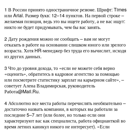
1 В России принято одностраничное резюме. Шрифт: Times
или Arial. Размер букв: 12–14 пунктов. На первой строке –
желаемая позиция, ведь это вы ищете работу, а не вас ищут:
никто не будет придумывать, чем бы вас занять.
2 Дату рождения можно не сообщать – вам не могут
отказать в работе на основании слишком юного или зрелого
возраста. Хотя HR-менеджер без труда его вычислит, исходя
из других данных.
3 Что до уровня дохода, то «если не можете себя верно
«оценить», обратитесь в кадровое агентство за помощью
или посмотрите статистику зарплат на карьерном сайте», –
советует Алена Вла­димирская, руководитель
Работа@Mail.Ru.
4 Абсолютно все места работы перечислять необязательно –
дос­таточно назвать компании, в которых вы работали за
последние 5–7 лет (или более, но только если они
характеризуют вас как специалиста, работа официанткой во
время летних каникул никого не интересует). «Если