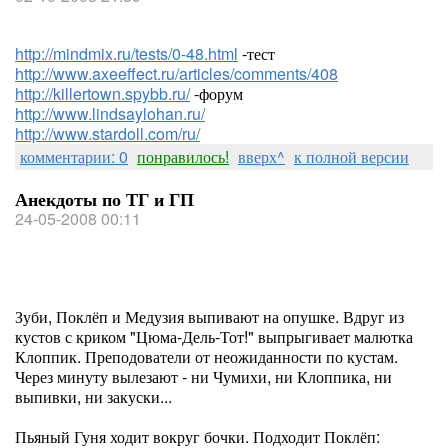
http://mindmix.ru/tests/0-48.html
-тест
http://www.axeeffect.ru/articles/comments/408
http://killertown.spybb.ru/
-форум
http://www.lindsaylohan.ru/
http://www.stardoll.com/ru/
комментарии: 0
понравилось!
вверх^
к полной версии
Анекдоты по ТГ и ГП
24-05-2008 00:11
Зуби, Поклёп и Медузия выпивают на опушке. Вдруг из
кустов с криком "Цюма-Дель-Тот!" выпрыгивает малютка
Клоппик. Преподователи от неожиданности по кустам.
Через минуту вылезают - ни Чумихи, ни Клоппика, ни
выпивки, ни закуски...
Пьяный Гуня ходит вокруг бочки. Подходит Поклёп: