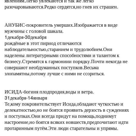
явлениям.Легко увлекаются и так же легко
разочаровываются.Редко сердятся,но гнев их страшен.
АНУБИС-покровитель умерших.Изображается в виде
мужчины с головой шакала.
1декабря-30декабря
рождёные в этот пириод отличаются
наблюдательностью,старанием и трудолюбием.Они
наделены литературными способностями и талантом к
бизнесу.Стремятся к гармониии порядку.Почти некогда не
совершают необдуманных поступков.Весьма
злопамятны,потому лучше с ними не ссориться.
ИСИДА-богиня плодпродия,воды и ветра.
31декабря-14января
Те,кому покровительствует Исида,обладают чуткостью и
делекатностью,но не боятся проявить дерзость в суждениях
и поступках.Они всегда придут на помощь,поднимут
настроение,но боятся всяких новшеств,предпочитают идти
протаринным путём.Эти люди старательны и упрямы.