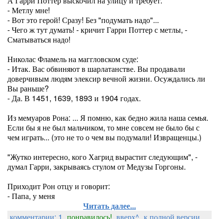
А Гарри Поттер выскочил на улицу и требует:
- Метлу мне!
- Вот это герой! Сразу! Без "подумать надо"...
- Чего ж тут думать! - кричит Гарри Поттер с метлы, -
Сматываться надо!
Николас Фламель на маггловском суде:
- Итак. Вас обвиняют в шарлатанстве. Вы продавали
доверчивым людям элексир вечной жизни. Осуждались ли
Вы раньше?
- Да. В 1451, 1639, 1893 и 1904 годах.
Из мемуаров Рона: ... Я помню, как бедно жила наша семья.
Если бы я не был мальчиком, то мне совсем не было бы с
чем играть... (это не то о чем вы подумали! Извращенцы.)
"Жутко интересно, кого Хагрид вырастит следующим", -
думал Гарри, закрываясь стулом от Медузы Горгоны.
Приходит Рон отцу и говорит:
- Папа, у меня
Читать далее...
комментарии: 1
понравилось!
вверх^
к полной версии