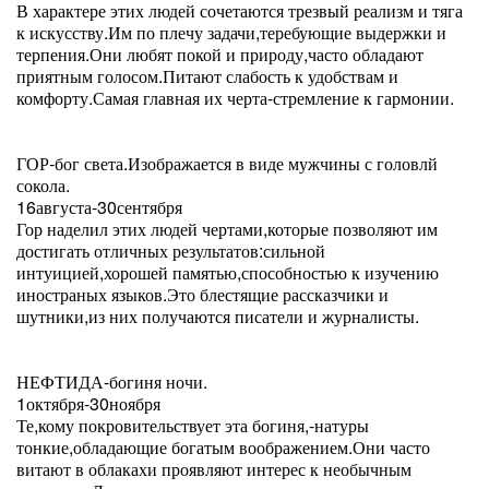
В характере этих людей сочетаются трезвый реализм и тяга
к искусству.Им по плечу задачи,теребующие выдержки и
терпения.Они любят покой и природу,часто обладают
приятным голосом.Питают слабость к удобствам и
комфорту.Самая главная их черта-стремление к гармонии.
ГОР-бог света.Изображается в виде мужчины с головлй
сокола.
16августа-30сентября
Гор наделил этих людей чертами,которые позволяют им
достигать отличных результатов:сильной
интуицией,хорошей памятью,способностью к изучению
иностраных языков.Это блестящие рассказчики и
шутники,из них получаются писатели и журналисты.
НЕФТИДА-богиня ночи.
1октября-30ноября
Те,кому покровительствует эта богиня,-натуры
тонкие,обладающие богатым воображением.Они часто
витают в облакахи проявляют интерес к необычным