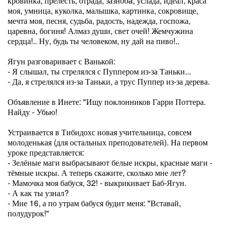
кровинка, прелесть, отрада, зазнобa, услада, идеал, краса
моя, умница, куколка, малышка, картинка, сокровище,
мечта моя, песня, судьба, радость, надежда, госпожа,
царевна, богиня! Алмаз души, свет очей! Жемчужина
сердца!.. Ну, будь ты человеком, ну дай на пиво!..
Ягун разговаривает с Ванькой:
- Я слышал, ты стрелялся с Пуппером из-за Таньки...
- Да, я стрелялся из-за Таньки, а трус Пуппер из-за дерева.
Объявление в Инете: "Ищу поклонников Гарри Поттера.
Найду - Убью!
Устраивается в Тибидохс новая учительница, совсем
молоденькая (для остальных преподователей). На первом
уроке представляется:
- Зелёные маги выбрасывают белые искры, красные маги -
тёмные искры. А теперь скажите, сколько мне лет?
- Мамочка моя бабуся, 32! - выкрикивает Баб-Ягун.
- А как ты узнал?
- Мне 16, а по утрам бабуся будит меня: "Вставай,
полудурок!"