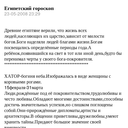
Египетский гороскоп
23-05-2008 23:29
Древние египтяне верили, что жизнь всех
людей,населяющих их царство,зависит от милости
богов.Боги наделяли людей благами жизни.Богам
посвещались определённые периоды года.А
ребёнок,появившийся на свет в тот или иной день,будто бы
перенимал черты у своего бога-покровителя.
*************************************************
ХАТОР-богиня неба.Изображалась в виде женщины с
коровьими рогами.
15февраля-31марта
Люди,рождённые под её покровительством,трудолюбивы и
често любивы.Обладают многими достоинствами,способны
достичь значительных успехов,но слишком поглощены
собой.Они-прирождённые дипломаты,артисты и
архитекторы.В общении приветливы,дружелюбны,умеют
хранить тайны.Придают большое значение своей
внешности.