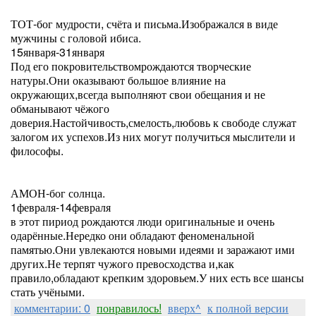
ТОТ-бог мудрости, счёта и письма.Изображался в виде
мужчины с головой ибиса.
15января-31января
Под его покровительствомрождаются творческие
натуры.Они оказывают большое влияние на
окружающих,всегда выполняют свои обещания и не
обманывают чёжого
доверия.Настойчивость,смелость,любовь к свободе служат
залогом их успехов.Из них могут получиться мыслители и
философы.
АМОН-бог солнца.
1февраля-14февраля
в этот пириод рождаются люди оригинальные и очень
одарённые.Нередко они обладают феноменальной
памятью.Они увлекаются новыми идеями и заражают ими
других.Не терпят чужого превосходства и,как
правило,обладают крепким здоровьем.У них есть все шансы
стать учёными.
комментарии: 0
понравилось!
вверх^
к полной версии