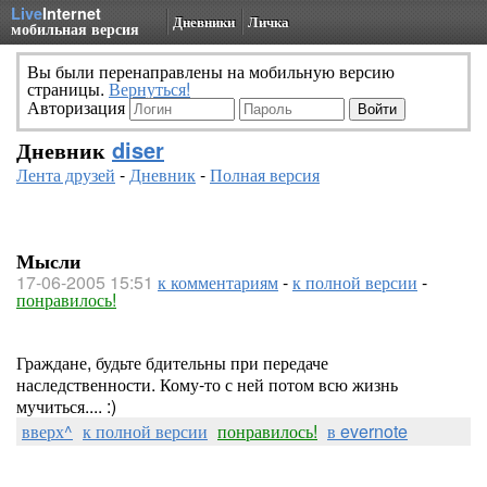
Live
Internet
Дневники
Личка
мобильная версия
Вы были перенаправлены на мобильную версию
страницы.
Вернуться!
Авторизация
Дневник
diser
Лента друзей
-
Дневник
-
Полная версия
Мысли
17-06-2005 15:51
к комментариям
-
к полной версии
-
понравилось!
Граждане, будьте бдительны при передаче
наследственности. Кому-то с ней потом всю жизнь
мучиться.... :)
вверх^
к полной версии
понравилось!
в evernote