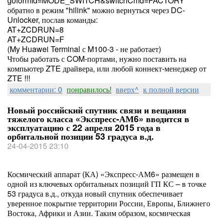
goformId=MODE_SWITCH&switchCmd=FACTORY
обратно в режим "hilink" можно вернуться через DC-
Unlocker, послав команды:
AT+ZCDRUN=8
AT+ZCDRUN=F
(My Huawei Terminal с M100-3 - не работает)
Чтобы работать с COM-портами, нужно поставить на
компьютер ZTE драйвера, или любой коннект-менеджер от
ZTE !!!
комментарии: 0
понравилось!
вверх^
к полной версии
Новый российский спутник связи и вещания
тяжелого класса «Экспресс-АМ6» вводится в
эксплуатацию с 22 апреля 2015 года в
орбитальной позиции 53 градуса в.д.
24-04-2015 23:10
Космический аппарат (КА) «Экспресс-АМ6» размещен в
одной из ключевых орбитальных позиций ГП КС – в точке
53 градуса в.д., откуда новый спутник обеспечивает
уверенное покрытие территории России, Европы, Ближнего
Востока, Африки и Азии. Таким образом, космическая