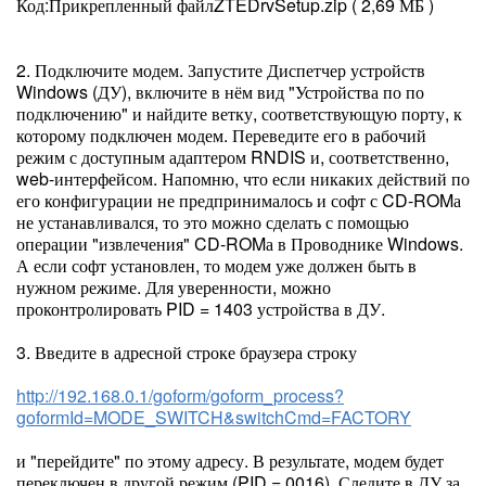
Код:Прикрепленный файлZTEDrvSetup.zip ( 2,69 МБ )
2. Подключите модем. Запустите Диспетчер устройств
Windows (ДУ), включите в нём вид "Устройства по по
подключению" и найдите ветку, соответствующую порту, к
которому подключен модем. Переведите его в рабочий
режим с доступным адаптером RNDIS и, соответственно,
web-интерфейсом. Напомню, что если никаких действий по
его конфигурации не предпринималось и софт с CD-ROMа
не устанавливался, то это можно сделать с помощью
операции "извлечения" CD-ROMа в Проводнике Windows.
А если софт установлен, то модем уже должен быть в
нужном режиме. Для уверенности, можно
проконтролировать PID = 1403 устройства в ДУ.
3. Введите в адресной строке браузера строку
http://192.168.0.1/goform/goform_process?
goformId=MODE_SWITCH&switchCmd=FACTORY
и "перейдите" по этому адресу. В результате, модем будет
переключен в другой режим (PID = 0016). Следите в ДУ за