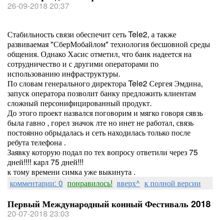
26-09-2018 20:37
Стабильность связи обеспечит сеть Tele2, а также
развиваемая "СберМобайлом" технология бесшовной среды
общения. Однако Хасис отметил, что банк надеется на
сотрудничество и с другими операторами по
использованию инфраструктуры.
По словам генерального директора Tele2 Сергея Эмдина,
запуск оператора позволит банку предложить клиентам
сложный персонифицированный продукт.
До этого проект назвался поговорим и мягко говоря сявзь
была гавно , горел значок лте но инет не работал, связь
постоянно обрыдалась и сеть находилась только после
ребута телефона .
Заявку которую подал по тех вопросу ответили через 75
дней!!!! карл 75 дней!!!
к тому времени симка уже выкинута .
комментарии: 0
понравилось!
вверх^
к полной версии
Первый Международный конный Фестиваль 2018
20-07-2018 23:03