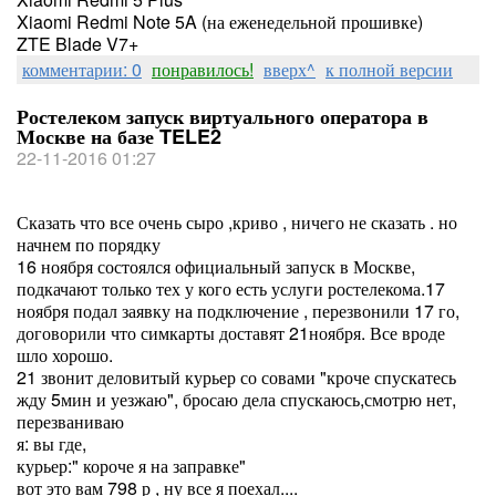
Xiaomi Redmi Note 5A (на еженедельной прошивке)
ZTE Blade V7+
комментарии: 0
понравилось!
вверх^
к полной версии
Ростелеком запуск виртуального оператора в
Москве на базе TELE2
22-11-2016 01:27
Сказать что все очень сыро ,криво , ничего не сказать . но
начнем по порядку
16 ноября состоялся официальный запуск в Москве,
подкачают только тех у кого есть услуги ростелекома.17
ноября подал заявку на подключение , перезвонили 17 го,
договорили что симкарты доставят 21ноября. Все вроде
шло хорошо.
21 звонит деловитый курьер со совами "кроче спускатесь
жду 5мин и уезжаю", бросаю дела спускаюсь,смотрю нет,
перезваниваю
я: вы где,
курьер:" короче я на заправке"
вот это вам 798 р , ну все я поехал....