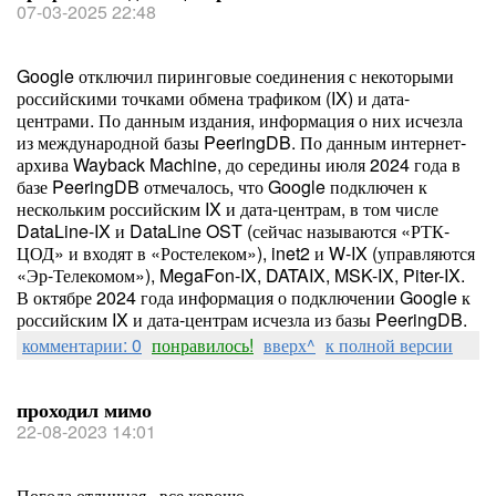
07-03-2025 22:48
Google отключил пиринговые соединения с некоторыми
российскими точками обмена трафиком (IX) и дата-
центрами. По данным издания, информация о них исчезла
из международной базы PeeringDB. По данным интернет-
архива Wayback Machine, до середины июля 2024 года в
базе PeeringDB отмечалось, что Google подключен к
нескольким российским IX и дата-центрам, в том числе
DataLine-IX и DataLine OST (сейчас называются «РТК-
ЦОД» и входят в «Ростелеком»), inet2 и W-IX (управляются
«Эр-Телекомом»), MegaFon-IX, DATAIX, MSK-IX, Piter-IX.
В октябре 2024 года информация о подключении Google к
российским IX и дата-центрам исчезла из базы PeeringDB.
комментарии: 0
понравилось!
вверх^
к полной версии
проходил мимо
22-08-2023 14:01
Погода отличная , все хорошо.