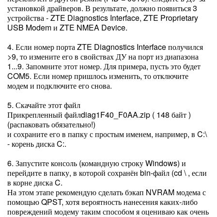
установкой драйверов. В результате, должно появиться 3
устройства - ZTE Diagnostics Interface, ZTE Proprietary
USB Modem и ZTE NMEA Device.
4. Если номер порта ZTE Diagnostics Interface получился
>9, то измените его в свойствах ДУ на порт из диапазона
1...9. Запомните этот номер. Для примера, пусть это будет
COM5. Если номер пришлось изменить, то отключите
модем и подключите его снова.
5. Скачайте этот файл
Прикрепленный файлdiag1F40_F0AA.zip ( 148 байт )
(распаковать обязательно!)
и сохраните его в папку с простым именем, например, в C:\
- корень диска C:.
6. Запустите консоль (командную строку Windows) и
перейдите в папку, в которой сохранён bin-файл (cd \ , если
в корне диска C.
На этом этапе рекомендую сделать бэкап NVRAM модема с
помощью QPST, хотя вероятность нанесения каких-либо
повреждений модему таким способом я оцениваю как очень