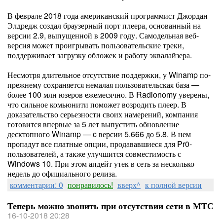
В феврале 2018 года американский программист Джордан
Элдредж создал браузерный порт плеера, основанный на
версии 2.9, выпущенной в 2009 году. Самодельная веб-
версия может проигрывать пользовательские треки,
поддерживает загрузку обложек и работу эквалайзера.
Несмотря длительное отсутствие поддержки, у Winamp по-
прежнему сохраняется немалая пользовательская база —
более 100 млн юзеров ежемесячно. В Radionomy уверены,
что сильное комьюнити поможет возродить плеер. В
доказательство серьезности своих намерений, компания
готовится впервые за 5 лет выпустить обновление
десктопного Winamp — c версии 5.666 до 5.8. В нем
пропадут все платные опции, продававшиеся для Pr0-
пользователей, а также улучшится совместимость с
Windows 10. При этом апдейт утек в сеть за несколько
недель до официального релиза.
комментарии: 0
понравилось!
вверх^
к полной версии
Теперь можно звонить при отсутствии сети в МТС
16-10-2018 20:28