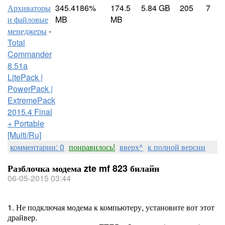
Архиваторы
345.41
86%
174.5
5.84 GB
205
7
и файловые
MB
MB
менеджеры
-
Total
Commander
8.51a
LitePack |
PowerPack |
ExtremePack
2015.4 Final
+ Portable
[Multi/Ru]
комментарии: 0
понравилось!
вверх^
к полной версии
Разблочка модема zte mf 823 билайн
06-05-2015 03:44
1. Не подключая модема к компьютеру, установите вот этот
драйвер.