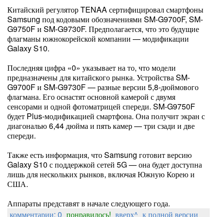
Китайский регулятор TENAA сертифицировал смартфоны
Samsung под кодовыми обозначениями SM-G9700F, SM-
G9750F и SM-G9730F. Предполагается, что это будущие
флагманы южнокорейской компании — модификации
Galaxy S10.
Последняя цифра «0» указывает на то, что модели
предназначены для китайского рынка. Устройства SM-
G9700F и SM-G9730F — разные версии 5,8-дюймового
флагмана. Его оснастят основной камерой с двумя
сенсорами и одной фотоматрицей спереди. SM-G9750F
будет Plus-модификацией смартфона. Она получит экран с
диагональю 6,44 дюйма и пять камер — три сзади и две
спереди.
Также есть информация, что Samsung готовит версию
Galaxy S10 с поддержкой сетей 5G — она будет доступна
лишь для нескольких рынков, включая Южную Корею и
США.
Аппараты представят в начале следующего года.
комментарии: 0
понравилось!
вверх^
к полной версии