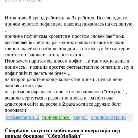
И так новый тренд работать на 3х работах. Весело однако ,
причем чувство пофигизма наконец появилась на основную
.
причина пофигизма кроектся в простом словек зае**лож.
выставляешь счета на расзодники блоки питания всякие
гавно наклейки гробишь пол дня , а потом туп бухгалтерия
счет не оплачивает . и так постоянно.
Итог зачем парится если всем пофиг ... а так можно деньги
понимать .. позиция прсотяо счетвыстаил не оплатили , ну и
пофиг знfчит делать не будем ..
на второй работе вообще коллектив писей , целый день
чайная атмосфера .
на третью возвращаюсь после полугодовалого "отпуска" ,
решили вернуться к развитию проекта . за пол года
аудитория сайта выросла в 2 раза хотя все дружно болт
положили
комментарии: 0
понравилось!
вверх^
к полной версии
Сбербанк запустил мобильного оператора под
новым брендом "СберМобайл"