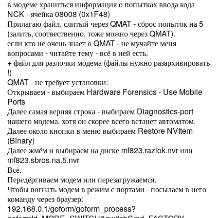
в модеме храниться информация о попытках ввода кода
NCK - ячейка 08008 (0x1F48)
Прилагаю файл, слитый через QMAT - сброс попыток на 5
(залить, соотвественно, тоже можно через QMAT).
если кто не очень знает о QMAT - не мучайте меня
вопросами - читайте тему - всё в ней есть.
+ файл для разлочки модема (файлы нужно разархивировать
!)
QMAT - не требует установки:
Открываем - выбираем Hardware Forensics - Use Mobile
Ports
Далее самая верняя строка - выбираем Diagnostics-port
нашего модема, хотя он скорее всего встанет автоматом.
Далее около кнопки
в меню выбираем Restore NVItem
(Binary)
Далее жмём
и выбираем на диске mf823.razlok.nvr или
mf823.sbros.na.5.nvr
Всё.
Передёргиваем модем или перезагружаемся.
Чтобы вогнать модем в режим с портами - посылаем в него
команду через браузер:
192.168.0.1/goform/goform_process?