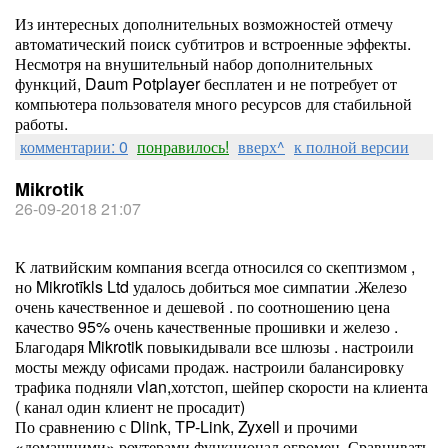
Из интересных дополнительных возможностей отмечу
автоматический поиск субтитров и встроенные эффекты.
Несмотря на внушительный набор дополнительных
функций, Daum Potplayer бесплатен и не потребует от
компьютера пользователя много ресурсов для стабильной
работы.
комментарии: 0
понравилось!
вверх^
к полной версии
Mikrotik
26-09-2018 21:07
К латвийским компания всегда относился со скептизмом ,
но Mikrotīkls Ltd удалось добиться мое симпатии .Железо
очень качественное и дешевой . по соотношению цена
качество 95% очень качественные прошивки и железо .
Благодаря Mikrotik повыкидывали все шлюзы . настроили
мосты между офисами продаж. настроили балансировку
трафика подняли vlan,хотстоп, шейпер скорости на клиента
( канал один клиент не просадит)
По сравнению с Dlink, TP-Link, Zyxell и прочими
«домашними» роутерами функционал огромен. Сравнивать