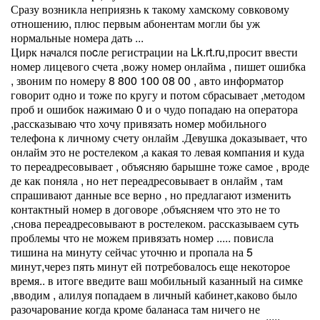
Сразу возникла неприязнь к такому хамскому совковому
отношению, плюс первым абонентам могли бы уж
нормальные номера дать ...
Цирк начался поcле регистрации на Lk.rt.ru,просит ввести
номер лицевого счета ,вожу номер онлайма , пишет ошибка
, звоним по номеру 8 800 100 08 00 , авто информатор
говорит одно и тоже по кругу и потом сбрасывает ,методом
проб и ошибок нажимаю 0 и о чудо попадаю на оператора
,рассказываю что хочу привязать номер мобильного
телефона к личному счету онлайм .Девушка доказывает, что
онлайм это не ростелеком ,а какая то левая компания и куда
то переадресовывает , объясняю барышне тоже самое , вроде
де как поняла , но нет переадресовывает в онлайм , там
спрашивают данные все верно , но предлагают изменить
контактный номер в договоре ,объясняем что это не то
,снова переадресовывают в ростелеком. рассказываем суть
проблемы что не можем привязать номер ..... повисла
тишина на минуту сейчас уточню и пропала на 5
минут,через пять минут ей потребовалось еще некоторое
время.. в итоге введите ваш мобильный казанный на симке
,вводим , алилуя попадаем в личный кабинет,каково было
разочарование когда кроме баланаса там ничего не