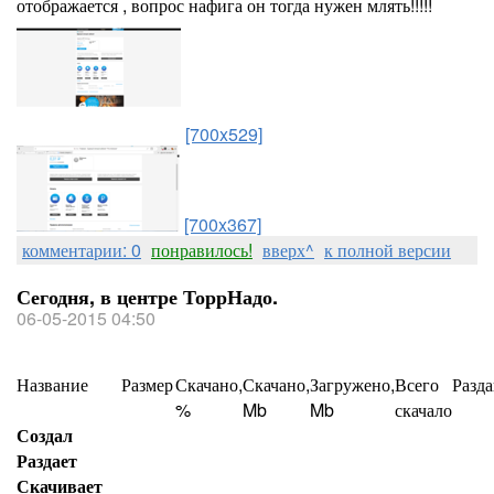
отображается , вопрос нафига он тогда нужен млять!!!!!
[700x529]
[700x367]
комментарии: 0
понравилось!
вверх^
к полной версии
Сегодня, в центре ТоррНадо.
06-05-2015 04:50
Название
Размер
Скачано,
Скачано,
Загружено,
Всего
Разд
%
Mb
Mb
скачало
Создал
Раздает
Скачивает