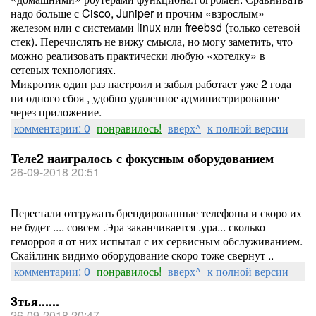
надо больше с Cisco, Juniper и прочим «взрослым»
железом или с системами linux или freebsd (только сетевой
стек). Перечислять не вижу смысла, но могу заметить, что
можно реализовать практически любую «хотелку» в
сетевых технологиях.
Микротик один раз настроил и забыл работает уже 2 года
ни одного сбоя , удобно удаленное администрирование
через приложение.
комментарии: 0
понравилось!
вверх^
к полной версии
Теле2 наигралось с фокусным оборудованием
26-09-2018 20:51
Перестали отгружать брендированные телефоны и скоро их
не будет .... совсем .Эра заканчивается .ура... сколько
геморроя я от них испытал с их сервисным обслуживанием.
Скайлинк видимо оборудование скоро тоже свернут ..
комментарии: 0
понравилось!
вверх^
к полной версии
3тья......
26-09-2018 20:47