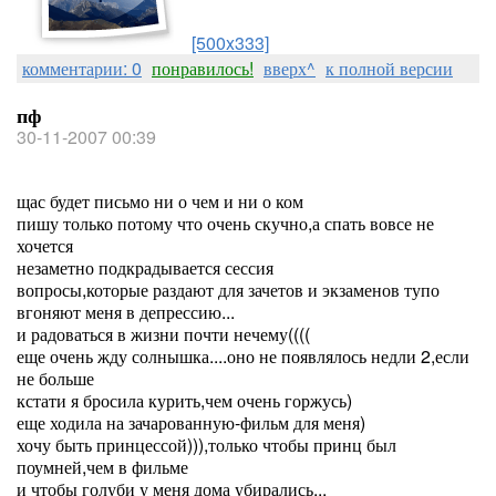
[500x333]
комментарии: 0
понравилось!
вверх^
к полной версии
пф
30-11-2007 00:39
щас будет письмо ни о чем и ни о ком
пишу только потому что очень скучно,а спать вовсе не
хочется
незаметно подкрадывается сессия
вопросы,которые раздают для зачетов и экзаменов тупо
вгоняют меня в депрессию...
и радоваться в жизни почти нечему((((
еще очень жду солнышка....оно не появлялось недли 2,если
не больше
кстати я бросила курить,чем очень горжусь)
еще ходила на зачарованную-фильм для меня)
хочу быть принцессой))),только чтобы принц был
поумней,чем в фильме
и чтобы голуби у меня дома убирались...