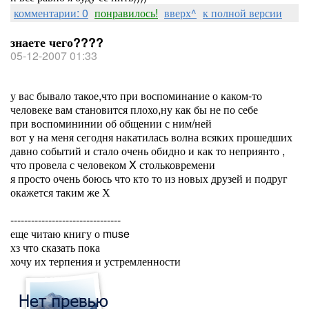
комментарии: 0
понравилось!
вверх^
к полной версии
знаете чего????
05-12-2007 01:33
у вас бывало такое,что при воспоминание о каком-то
человеке вам становится плохо,ну как бы не по себе
при воспомининии об общении с ним/ней
вот у на меня сегодня накатилась волна всяких прошедших
давно событий и стало очень обидно и как то неприянто ,
что провела с человеком X стольковремени
я просто очень боюсь что кто то из новых друзей и подруг
окажется таким же Х
--------------------------------
еще читаю книгу о muse
хз что сказать пока
хочу их терпения и устремленности