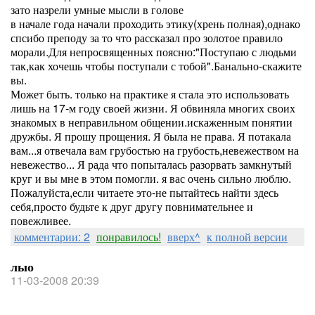
зато назрели умные мысли в голове
в начале года начали проходить этику(хрень полная),однако
спсибо преподу за то что рассказал про золотое правило
морали.Для непросвященных поясню:"Поступаю с людьми
так,как хочешь чтобы поступали с тобой".Банально-скажите
вы.
Может быть. только на практике я стала это использовать
лишь на 17-м году своей жизни. Я обвиняла многих своих
знакомых в неправильном общении.искаженным понятии
дружбы. Я прошу прощения. Я была не права. Я потакала
вам...я отвечала вам грубостью на грубость,невежеством на
невежество... Я рада что попыталась разорвать замкнутый
круг и вы мне в этом помогли. я вас очень сильно люблю.
Пожалуйста,если читаете это-не пытайтесь найти здесь
себя,просто будьте к друг другу повнимательнее и
повежливее.
комментарии: 2
понравилось!
вверх^
к полной версии
лыо
11-03-2008 20:39