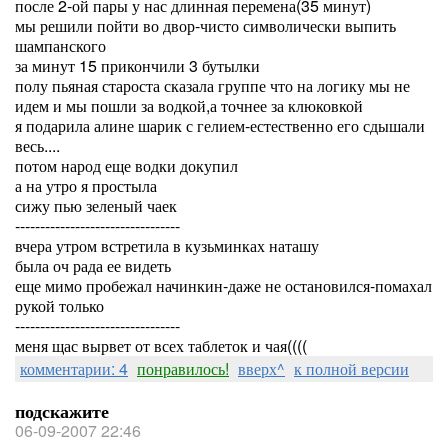
после 2-ой пары у нас длинная перемена(35 минут)
мы решили пойти во двор-чисто символически выпить
шампанского
за минут 15 прикончили 3 бутылки
полу пьяная староста сказала группе что на логику мы не
идем и мы пошли за водкой,а точнее за клюковкой
я подарила алине шарик с гелием-естественно его сдышали
весь....
потом народ еще водки докупил
а на утро я простыла
сижу пью зеленый чаек
---------------------------------
вчера утром встретила в кузьминках наташу
была оч рада ее видеть
еще мимо пробежал начинкин-даже не остановился-помахал
рукой только
---------------------------------
меня щас вырвет от всех таблеток и чая((((
комментарии: 4
понравилось!
вверх^
к полной версии
подскажите
06-09-2007 22:46