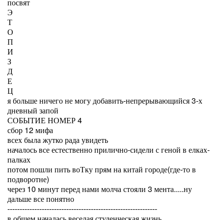
посвят
Э
Т
О
П
И
З
Д
Е
Ц
я больше ничего не могу добавить-непрерывающийся 3-х
дневный запой
СОБЫТИЕ НОМЕР 4
сбор 12 мифа
всех была жутко рада увидеть
началось все естественно прилично-сидели с геной в елках-
палках
потом пошли пить воТку прям на китай городе(где-то в
подворотне)
через 10 минут перед нами молча стояли 3 мента.....ну
дальше все понятно
-------------------------------------------------------------
в общем началась веселая студенческая жизнь