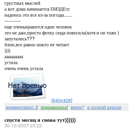
грустных мыслей
а вот дома начинается ПИЗДЕтс
надеюсь это все из-за погоды.......
-----------
еще оченьнравится один человек
это не дже,просто фотку сюда повесила(хотя и он тоже )
запутались???
блин,все равно никто не читает
))))
ааааааааа
устала
очень очень устала
[640x428]
комментарии: 3
понравилось!
вверх^
к полной версии
спустя месяц я снова тут))))))
30-10-2007 23:22