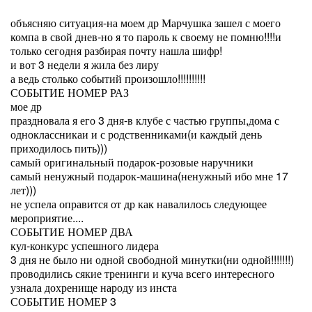
объясняю ситуация-на моем др Марчушка зашел с моего
компа в свой днев-но я то пароль к своему не помню!!!!и
только сегодня разбирая почту нашла шифр!
и вот 3 недели я жила без лиру
а ведь столько событий произошло!!!!!!!!!!
СОБЫТИЕ НОМЕР РАЗ
мое др
праздновала я его 3 дня-в клубе с частью группы,дома с
одноклассникаи и с родственниками(и каждый день
приходилось пить)))
самый оригинальный подарок-розовые наручники
самый ненужный подарок-машина(ненужный ибо мне 17
лет)))
не успела оправится от др как навалилось следующее
мероприятие....
СОБЫТИЕ НОМЕР ДВА
кул-конкурс успешного лидера
3 дня не было ни одной свободной минутки(ни одной!!!!!!!)
проводились сякие тренинги и куча всего интересного
узнала дохренище народу из инста
СОБЫТИЕ НОМЕР 3