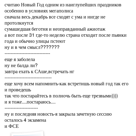
считаю Новый Год одним из наиглупейших праздников
особенно в условиях мегаполиса
сначала весь декабрь все сходят с ума и нигде не
протолкнутся
сумашедшая беготня и неоправданный ажиотаж
а вот после 31 где-то неделю страна отходит после пьянки
года и обычно улицы пстеют
ну и в чем смысл???????
------------------------------
еще я заболела
ну не балда ли?
завтра ехать к САше,встречать нг
-------------------------------
еще хочу всем напомнить-как встретишь новый год так его
и проведешь
так что постарайтесь в полночь быть еще трезвыми))))
и я тоже....постараюсь....
----------------------
ну и последняя новость-я закрыла зачетную сессию
осталось 4 экзамена
и ФСЕ