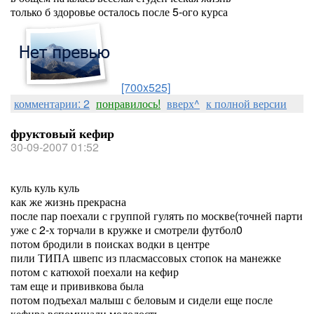
только б здоровье осталось после 5-ого курса
[700x525]
комментарии: 2
понравилось!
вверх^
к полной версии
фруктовый кефир
30-09-2007 01:52
куль куль куль
как же жизнь прекрасна
после пар поехали с группой гулять по москве(точней парти
уже с 2-х торчали в кружке и смотрели футбол0
потом бродили в поисках водки в центре
пили ТИПА швепс из пласмассовых стопок на манежке
потом с катюхой поехали на кефир
там еще и прививкова была
потом подъехал малыш с беловым и сидели еще после
кефира,вспоминали молодость...