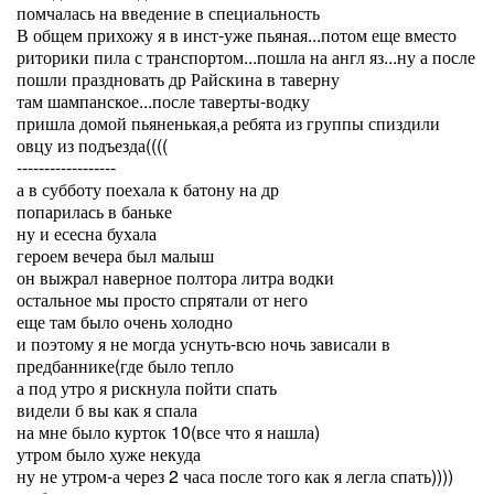
помчалась на введение в специальность
В общем прихожу я в инст-уже пьяная...потом еще вместо
риторики пила с транспортом...пошла на англ яз...ну а после
пошли праздновать др Райскина в таверну
там шампанское...после таверты-водку
пришла домой пьяненькая,а ребята из группы спиздили
овцу из подъезда((((
------------------
а в субботу поехала к батону на др
попарилась в баньке
ну и есесна бухала
героем вечера был малыш
он выжрал наверное полтора литра водки
остальное мы просто спрятали от него
еще там было очень холодно
и поэтому я не могда уснуть-всю ночь зависали в
предбаннике(где было тепло
а под утро я рискнула пойти спать
видели б вы как я спала
на мне было курток 10(все что я нашла)
утром было хуже некуда
ну не утром-а через 2 часа после того как я легла спать))))