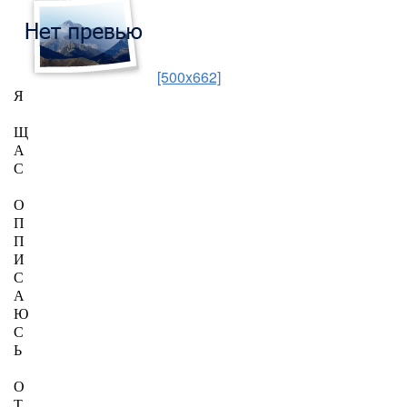
[500x662]
Я
Щ
А
С
О
П
П
И
С
А
Ю
С
Ь
О
Т