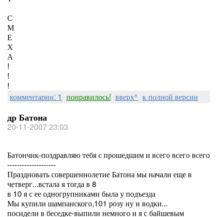
С
М
Е
Х
А
!
!
!
комментарии: 1
понравилось!
вверх^
к полной версии
др Батона
20-11-2007 23:03
Батончик-поздравляю тебя с прошедшим и всего всего всего
--------------------
Праздновать совершеннолетие Батона мы начали еще в
четверг...встала я тогда в 8
в 10 я с ее одногрупниками была у подъезда
Мы купили шампанского,101 розу ну и водки...
посидели в беседке-выпили немного и я с байшевым