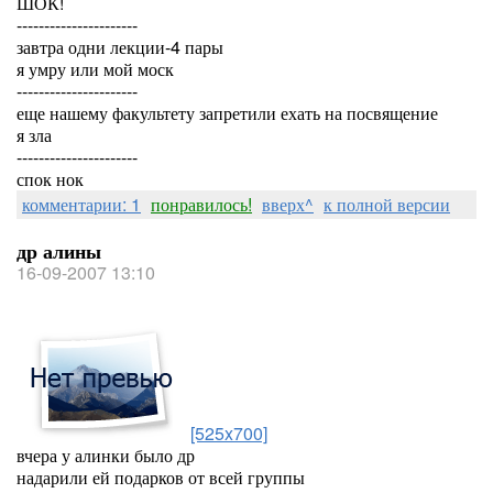
ШОК!
----------------------
завтра одни лекции-4 пары
я умру или мой моск
----------------------
еще нашему факультету запретили ехать на посвящение
я зла
----------------------
спок нок
комментарии: 1
понравилось!
вверх^
к полной версии
др алины
16-09-2007 13:10
[525x700]
вчера у алинки было др
надарили ей подарков от всей группы