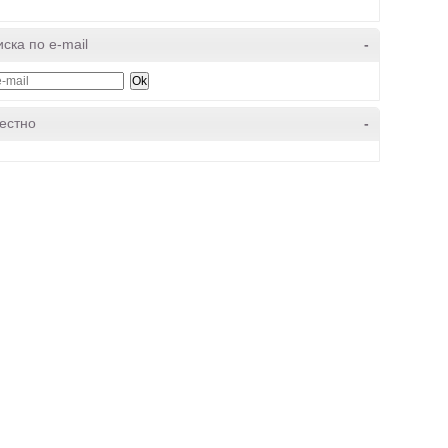
ска по e-mail
-
естно
-