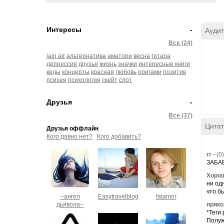
Интересы
-
Аудит
Все (24)
jain air
альтернатива
аматори
весна
гитара
депрессия
друзья
жизнь
значки
интересные книги
кеды
концерты
красная
любовь
оригами
позитив
психея
психология
скейт
слот
Друзья
-
Все (37)
Цитат
Друзья оффлайн
Кого давно нет?
Кого добавить?
гг
-
(0)
ЗАБАВ
Хорош
ни од
что бы
--ангел
Easytravelblog
fatamor
дьявола--
прико
*Теги
Полуж