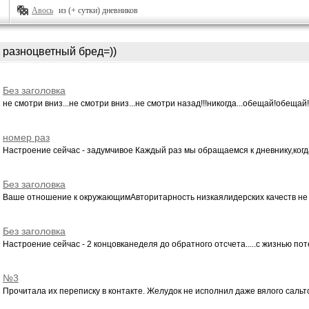
Авось
из (+ сутки) дневников
разноцветный бред=))
Без заголовка
не смотри вниз...не смотри вниз...не смотри назад!!!никогда...обещай!обещай!
номер раз
Настроение сейчас - задумчивое Каждый раз мы обращаемся к дневнику,когда
Без заголовка
Ваше отношение к окружающимАвторитарность низкаялидерских качеств не 
Без заголовка
Настроение сейчас - 2 концовканеделя до обратного отсчета.....с жизнью поте
№3
Прочитала их переписку в контакте. Желудок не исполнил даже вялого сальто.