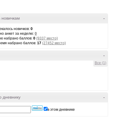
 новичкам
-
екалось новичков:
0
но анкет за неделю:
0
лю набрано баллов:
0
(9337 место)
ремя набрано баллов:
17
(27452 место)
-
Все (1)
о дневнику
-
в этом дневнике