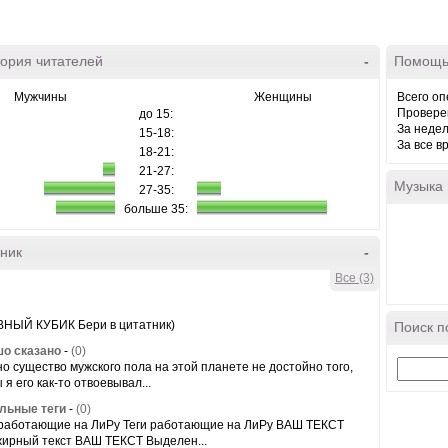
ория читателей
-
Помощь
Мужчины
Женщины
Всего оп
Провере
до 15:
За неде
15-18:
За все в
18-21:
21-27:
Музыка
27-35:
больше 35:
ник
-
Все (3)
НЫЙ КУБИК Бери в цитатник)
Поиск п
о сказано
-
(0)
но существо мужского пола на этой планете не достойно того,
 я его как-то отвоевывал...
льные теги
-
(0)
 работающие на ЛиРу Теги работающие на ЛиРу ВАШ ТЕКСТ
ирный текст ВАШ ТЕКСТ Выделен...