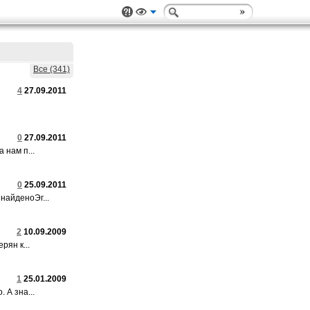
Все (341)
4
27.09.2011
0
27.09.2011
 нам п...
0
25.09.2011
найденоЭг...
2
10.09.2009
рян к...
1
25.01.2009
 А зна...