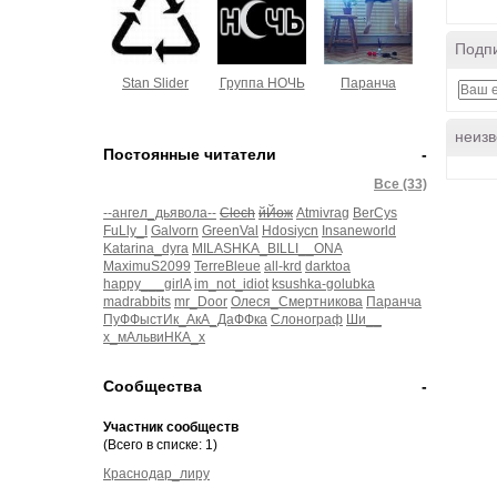
Подпи
Stan Slider
Группа НОЧЬ
Паранча
неизв
Постоянные читатели
-
Все (33)
--ангел_дьявола--
Clech
йЙож
Atmivrag
BerCys
FuLly_I
Galvorn
GreenVal
Hdosiycn
Insaneworld
Katarina_dyra
MILASHKA_BILLI__ONA
MaximuS2099
TerreBleue
all-krd
darktoa
happy___girlA
im_not_idiot
ksushka-golubka
madrabbits
mr_Door
Олеся_Смертникова
Паранча
ПуФФыстИк_АкА_ДаФФка
Слонограф
Ши__
х_мАльвиНКА_х
Сообщества
-
Участник сообществ
(Всего в списке: 1)
Краснодар_лиру