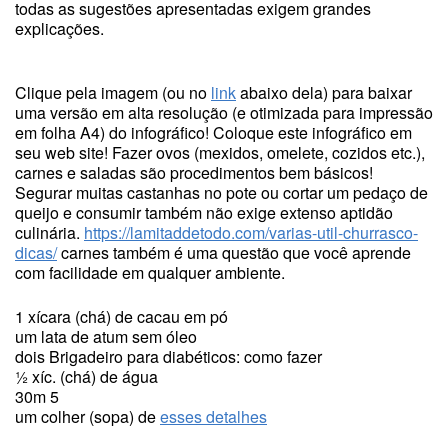
todas as sugestões apresentadas exigem grandes
explicações.
Clique pela imagem (ou no
link
abaixo dela) para baixar
uma versão em alta resolução (e otimizada para impressão
em folha A4) do infográfico! Coloque este infográfico em
seu web site! Fazer ovos (mexidos, omelete, cozidos etc.),
carnes e saladas são procedimentos bem básicos!
Segurar muitas castanhas no pote ou cortar um pedaço de
queijo e consumir também não exige extenso aptidão
culinária.
https://lamitaddetodo.com/varias-util-churrasco-
dicas/
carnes também é uma questão que você aprende
com facilidade em qualquer ambiente.
1 xícara (chá) de cacau em pó
um lata de atum sem óleo
dois Brigadeiro para diabéticos: como fazer
½ xíc. (chá) de água
30m 5
um colher (sopa) de
esses detalhes