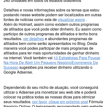
240 unidades em todos os estados brasileiros
Detalhes e novas informações sobre os temas que estou
postando nesse website podem ser localizados em outras
fontes de noticias como esta de
visualizar agora
.
Além do Hotmart, assim como existem outros programas
de afiliados que você pode obter dinheiro. Eu assim como
participo de outros programas de afiliados e tenho bons
resultados.
ver detalhes
e abundantes programas de
afiliados bem como serão apresentados no Blog. Desta
maneira você podes participar de mais programas de
afiliados para ter mais oportunidades de ganhar dinheiro
na internet. Você também vai
10 Estratégias Para Poupar
Na Hora De Abrir Um Pequeno NegócioEcommerce De
Sucesso
sugestões pra receber dinheiro utilizando o
Google Adsense.
Dependendo do seu nicho de atuação, você conseguirá
utilizar o Adsense pra monetizar seu web site e poderá
colocar na prática todas as nossas dicas para otimizar
seus resultados.
por favor, clique em próximo post
Fórmula
Negócio Online: O treinamento recomendado pelo website