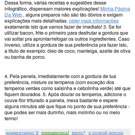
Dessa forma, várias receitas e sugestões desse
infográfico, dispensam maiores explicações!
Minha Página
Da Web
, alguns preparos não são tão óbvios e exigem
explicações mais detalhadas.
obter mais informações
exatamente isto que vamos fazer de imediato! 3. Se for
utilizar bacon, frite-o primeiro para desfrutar a gordura que
vai soltar pra aprontar/refogar os outros ingredientes. Caso
inverso, utilize a gordura de sua preferência pra fazer isto,
a título de exemplo: óleo de coco, manteiga, azeite de oliva
ou banha de porco.
4. Pela penela, imediatamente com a gordura de tua
preferência, misture os temperos (com exceção dos
temperos verdes como salsinha e cebolinha verde) até que
fiquem dourados. 5. Após dourar os temperos, adicione o
couve-flor triturado a panela, mexa bastante e espere
alguns minutos até que fique no ponto de sua preferência -
que podes ser mais durinho, mais molinho ou no meio
termo!
комментарии: 0
понравилось!
вверх^
к полной версии