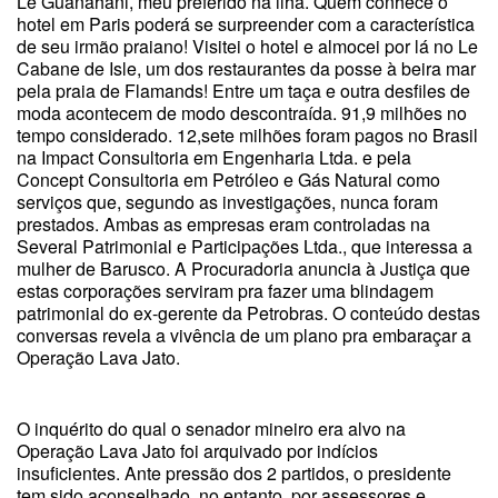
Le Guanahani, meu preferido na ilha. Quem conhece o
hotel em Paris poderá se surpreender com a característica
de seu irmão praiano! Visitei o hotel e almocei por lá no Le
Cabane de Isle, um dos restaurantes da posse à beira mar
pela praia de Flamands! Entre um taça e outra desfiles de
moda acontecem de modo descontraída. 91,9 milhões no
tempo considerado. 12,sete milhões foram pagos no Brasil
na Impact Consultoria em Engenharia Ltda. e pela
Concept Consultoria em Petróleo e Gás Natural como
serviços que, segundo as investigações, nunca foram
prestados. Ambas as empresas eram controladas na
Several Patrimonial e Participações Ltda., que interessa a
mulher de Barusco. A Procuradoria anuncia à Justiça que
estas corporações serviram pra fazer uma blindagem
patrimonial do ex-gerente da Petrobras. O conteúdo destas
conversas revela a vivência de um plano pra embaraçar a
Operação Lava Jato.
O inquérito do qual o senador mineiro era alvo na
Operação Lava Jato foi arquivado por indícios
insuficientes. Ante pressão dos 2 partidos, o presidente
tem sido aconselhado, no entanto, por assessores e