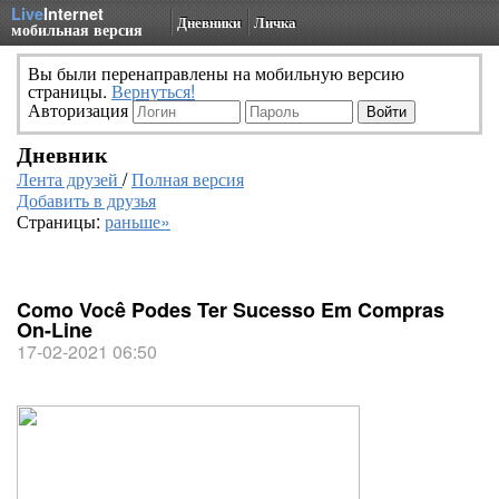
Live
Internet
Дневники
Личка
мобильная версия
Вы были перенаправлены на мобильную версию
страницы.
Вернуться!
Авторизация
Дневник
Лента друзей
/
Полная версия
Добавить в друзья
Страницы:
раньше»
Como Você Podes Ter Sucesso Em Compras
On-Line
17-02-2021 06:50