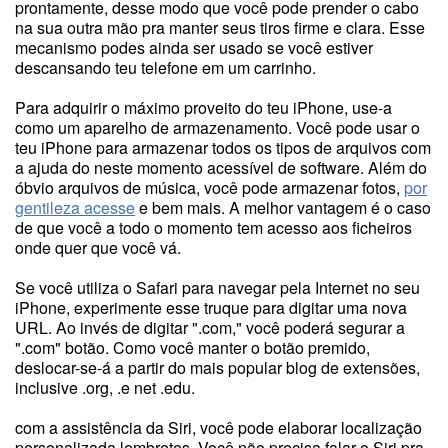
prontamente, desse modo que você pode prender o cabo
na sua outra mão pra manter seus tiros firme e clara. Esse
mecanismo podes ainda ser usado se você estiver
descansando teu telefone em um carrinho.
Para adquirir o máximo proveito do teu iPhone, use-a
como um aparelho de armazenamento. Você pode usar o
teu iPhone para armazenar todos os tipos de arquivos com
a ajuda do neste momento acessível de software. Além do
óbvio arquivos de música, você pode armazenar fotos,
por
gentileza acesse
e bem mais. A melhor vantagem é o caso
de que você a todo o momento tem acesso aos ficheiros
onde quer que você vá.
Se você utiliza o Safari para navegar pela Internet no seu
iPhone, experimente esse truque para digitar uma nova
URL. Ao invés de digitar ".com," você poderá segurar a
".com" botão. Como você manter o botão premido,
deslocar-se-á a partir do mais popular blog de extensões,
inclusive .org, .e net .edu.
com a assistência da Siri, você pode elaborar localização
personalizada lembretes. Você não precisa falar o Siri pra