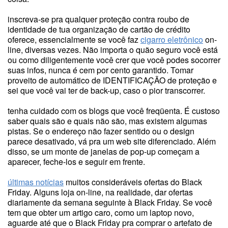
inscreva-se pra qualquer proteção contra roubo de
identidade de tua organização de cartão de crédito
oferece, essencialmente se você faz
cigarro eletrônico
on-
line, diversas vezes. Não importa o quão seguro você está
ou como diligentemente você crer que você podes socorrer
suas infos, nunca é cem por cento garantido. Tomar
proveito de automático de IDENTIFICAÇÃO de proteção e
sei que você vai ter de back-up, caso o pior transcorrer.
tenha cuidado com os blogs que você freqüenta. É custoso
saber quais são e quais não são, mas existem algumas
pistas. Se o endereço não fazer sentido ou o design
parece desativado, vá pra um web site diferenciado. Além
disso, se um monte de janelas de pop-up começam a
aparecer, feche-los e seguir em frente.
últimas notícias
muitos consideráveis ofertas do Black
Friday. Alguns loja on-line, na realidade, dar ofertas
diariamente da semana seguinte à Black Friday. Se você
tem que obter um artigo caro, como um laptop novo,
aguarde até que o Black Friday pra comprar o artefato de