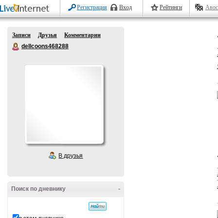
Регистрация
Вход
Рейтинги
Авос
Записи
Друзья
Комментарии
dellcoons468288
В друзья
Поиск по дневнику
-