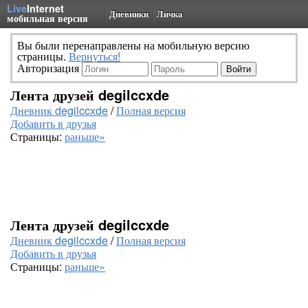
Live
Internet
Дневники
Личка
мобильная версия
Вы были перенаправлены на мобильную версию
страницы.
Вернуться!
Авторизация
Лента друзей degilccxde
Дневник degilccxde
/
Полная версия
Добавить в друзья
Страницы:
раньше»
Лента друзей degilccxde
Дневник degilccxde
/
Полная версия
Добавить в друзья
Страницы:
раньше»