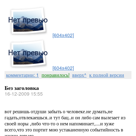
[604x402]
[604x402]
комментарии: 1
понравилось!
вверх^
к полной версии
Без заголовка
16-12-2009 15:55
вот решишь отдуши забыть о человеке.не думать,не
гадать,отвлекаешься..и тут бац..и он либо сам вылезает из
своей норы ,либо что-то о нем напоминает,....и хуже
всего,что это портит мою устаканенную событийность в
жизни.дерьмо.