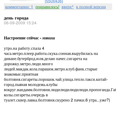
[550x436]
комментарии: 1
понравилось!
вверх^
к полной версии
день города
06-09-2009 15:24
Настроение сейчас -
мякиш
утро.на работу.спала 4
часа.метро.плеер.работа.скука.сонная.вырубилась на
диване.бутерброд.юля.делаю начес.сигарета на
дорожку.метро.люди.много
людей.макдак.кола.парашок.метро.клуб.фанк.старые
знакомые.приятная
болтовня.сигареты.порошок.чай.улица.тепло.такси.китай-
город.пьяная молодежь.клубы
вокруг.вандамм.болтовня.людилюдилюдилюди.пропоганда.Габ
колы.сигареты.очередь в
туалет.сквер.лавка.болтовня.скурено 2 пачки.6 утра...уже?)