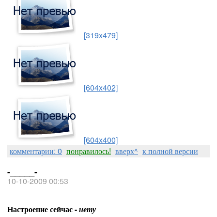
[319x479]
[604x402]
[604x400]
комментарии: 0
понравилось!
вверх^
к полной версии
-_____-
10-10-2009 00:53
Настроение сейчас -
нету