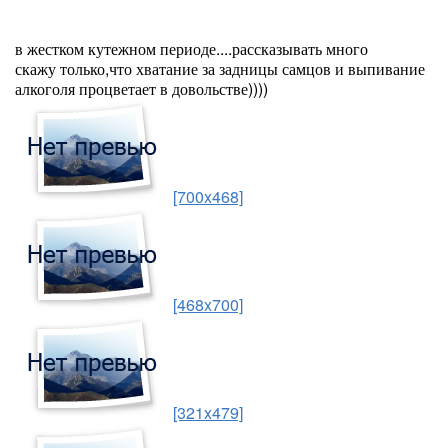
в жестком кутежном периоде....рассказывать много
скажу только,что хватание за задницы самцов и выпивание
алкоголя процветает в довольстве))))
[700x468]
[468x700]
[321x479]