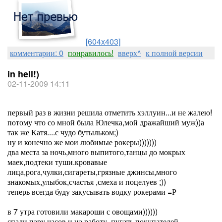
[604x403]
комментарии: 0
понравилось!
вверх^
к полной версии
in hell!)
02-11-2009 14:11
первый раз в жизни решила отметить хэллуин...и не жалею!
потому что со мной была Юлечка,мой дражайший муж))а
так же Катя....с чудо бутыльком;)
ну и конечно же мои любимые рокеры)))))))
два места за ночь,много выпитого,танцы до мокрых
маек,подтеки туши.кровавые
лица,рога,чулки,сигареты,грязные джинсы,много
знакомых,улыбок,счастья ,смеха и поцелуев ;))
теперь всегда буду закусывать водку рокерами =Р
в 7 утра готовили макароши с овощами))))))
спали пару часов и на работу..пугать покупателей