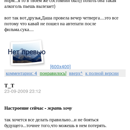
норм...я то в твоем же состоянии был)) похоть она такая
алкоголь пьешь вылезает)
вот так вот,друзья,Даша провела вечер четверга....это все
потому что кавай не пошел на автепати после
фильма.сука....
[600x400]
комментарии: 4
понравилось!
вверх^
к полной версии
Т_Т
23-09-2009 23:12
Настроение сейчас -
жрать хочу
так хочется все делать правильно...и не бояться
будущего...точнее того,что можешь в нем потерять.