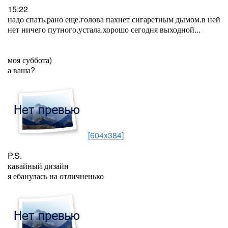
15:22
надо спать.рано еще.голова пахнет сигаретным дымом.в ней
нет ничего путного.устала.хорошо сегодня выходной...
моя суббота)
а ваша?
[604x384]
P.S.
кавайный дизайн
я ебанулась на отличненько