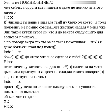
бля !!я не ПОМНЮ НИЧЕГО!!!!!!!!!!!!!!!!!!!!!!!!!!!!!!!!!!!!!!!!!!!
мне сейчас подруга все пишет,а я даже не помню из этого
ничего
Rico:
)))))пиздец ты ваще видавала там!! ну было оч круто...я тоже
половину не помню совсем...чет жесткая неделя у меня уже
3ий такой кутеж суровый что я до вечера следующего дня
всевсебя прихожу...
а по поводу вчера так ты была такая похотливая ... эйх)) я
даже бояться начал под конец))
Indefinite:
боже))))))))))))я чтото ужасное сделала с табой?)))))))))))))))
Rico:
нене ничего ужасного...оч даж ниче!!)))) налетела на меня
цылаваца прыгнула)) я прост не ожидал такого поворота)))
еще не отпускала потом)
Indefinite:
прости))))у меня по алкашке паходу вся моя сущность
похотливая вылезает
ой как мне стыдно....
XD
Rico: