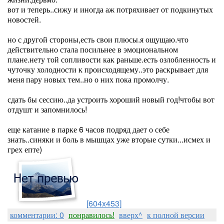
вот и теперь..сижу и иногда аж потряхивает от подкинутых
новостей.
но с другой стороны,есть свои плюсы.я ощущаю.что
действительно стала посильнее в эмоциональном
плане.нету той сопливости как раньше.есть озлобленность и
чуточку холодности к происходящему..это раскрывает для
меня пару новых тем..но о них пока промолчу.
сдать бы сессию..да устроить хороший новый год!чтобы вот
отдушт и запомнилось!
еще катание в парке 6 часов подряд дает о себе
знать..синяки и боль в мышцах уже вторые сутки...исмех и
грех епте)
[604x453]
комментарии: 0
понравилось!
вверх^
к полной версии