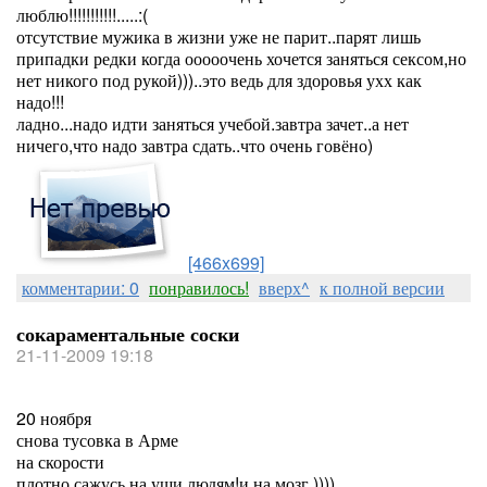
люблю!!!!!!!!!!!.....:(
отсутствие мужика в жизни уже не парит..парят лишь
припадки редки когда ооооочень хочется заняться сексом,но
нет никого под рукой)))..это ведь для здоровья ухх как
надо!!!
ладно...надо идти заняться учебой.завтра зачет..а нет
ничего,что надо завтра сдать..что очень говёно)
[466x699]
комментарии: 0
понравилось!
вверх^
к полной версии
сокараментальные соски
21-11-2009 19:18
20 ноября
снова тусовка в Арме
на скорости
плотно сажусь на уши людям!и на мозг ))))