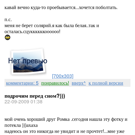
кавай вечно куда-то проебывается...хочется поболтать.
п.с.
меня не берет солярий.я как была белая..так и
осталась.сцуккккккоооооо!
[700x303]
комментарии: 5
понравилось!
вверх^
к полной версии
подрочим перед сном?)))
22-09-2009 01:38
мой очень хороший друг Ромка .сегодня нашла эту фотку и
потекла )))ахаха
надеюсь он это никогда не увидит и не прочтет!...мне уже