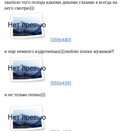
хватило того позора какими дикими глазами я всегда на
него смотрю)))
[359x480]
и еще немного вздроченьки)))люблю попки мужиков!!
[550x435]
и не только попки)))