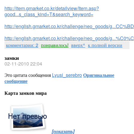
http://item.gmarket.co.kr/detailview/Item.asp?
good...s_class_kind=T&search_keyword=
http://english.gmarket.co.kr/challenge/neo_goods/g
http://english.gmarket.co.kr/challenge/neo_goods/
комментарии: 2
понравилось!
вверх^
к полной версии
замки
02-11-2010 22:04
Это цитата сообщения
Lyusi_serebro
Оригинальное
сообщение
Карта замков мира
[показать]