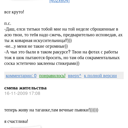
[402x604]
все круто!
п.с.
-Даш, елси титьки тобой мне на той неделе сброшенные в
асю твои, то тебя надо сжечь, предварительно исповедав, ах
ты ж коварная искусительница!!)))
-не...у меня не такие огромные))
-А чьи это были в таком ракурсе? Твои на фотах с работы
тож в шок пытаются бросить, но там оба сокраментальных
соска эстетично заклеены стикерами))
комментарии: 0
понравилось!
вверх^
к полной версии
смена жительства
16-11-2009 17:08
теперь живу на таганке,там вечные пьянки!))))))
я счастлива!