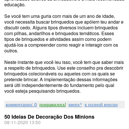
educação.
Se você tem uma guria com mais de um ano de idade,
você necessita buscar brinquedos que apóiem teu andar e
discutir cedo. Alguns tipos diversos incluem brinquedos
com pilhas, andarilhos e brinquedos temáticos. Esses
tipos de brinquedos e atividades assim como podem
ajudá-los a compreender como reagir e interagir com os
outros.
Neste instante que você leu isso, você tem que saber mais
a respeito de brinquedos. Use este conselho pra descobrir
brinquedos colecionáveis ou aqueles com os quais se
pretende brincar. A implementação dessas informações
será útil independentemente do fundamento pelo qual
você esteja pesquisando brinquedos.
комментарии: 0
понравилось!
вверх^
к полной версии
50 Ideias De Decoração Dos Minions
08-11-2020 13:50