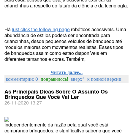
criancinhas a respeito do futuro da ciência e da tecnologia.
Há
just click the following page
robóticos acessíveis. Uma
abundância de estilos poderá ser encontrada para
criancinhas, desde pequenos veículos de brinquedo até
modelos maiores com movimentos realistas. Esses tipos
de brinquedos assim como estão disponíveis em
diferentes tamanhos e cores. Também,
Читать далее...
комментарии: 0
понравилось!
вверх^
к полной версии
As Principais Dicas Sobre O Assunto Os
Brinquedos Que Você Vai Ler
26-11-2020 13:27
Independentemente da razão pela qual você está
comprando brinquedos, é significativo saber o que você