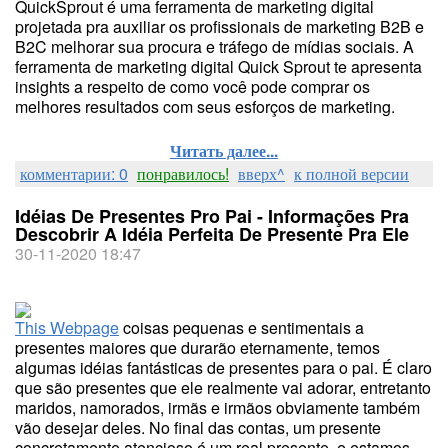
QuickSprout é uma ferramenta de marketing digital
projetada pra auxiliar os profissionais de marketing B2B e
B2C melhorar sua procura e tráfego de mídias sociais. A
ferramenta de marketing digital Quick Sprout te apresenta
insights a respeito de como você pode comprar os
melhores resultados com seus esforços de marketing.
Читать далее...
комментарии: 0
понравилось!
вверх^
к полной версии
Idéias De Presentes Pro Pai - Informações Pra
Descobrir A Idéia Perfeita De Presente Pra Ele
30-11-2020 18:47
This Webpage
coisas pequenas e sentimentais a
presentes maiores que durarão eternamente, temos
algumas idéias fantásticas de presentes para o pai. É claro
que são presentes que ele realmente vai adorar, entretanto
maridos, namorados, irmãs e irmãos obviamente também
vão desejar deles. No final das contas, um presente
concretamente atencioso é um real presente, e estamos