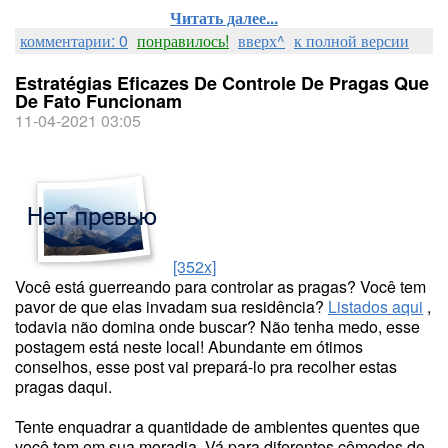
Читать далее...
комментарии: 0
понравилось!
вверх^
к полной версии
Estratégias Eficazes De Controle De Pragas Que
De Fato Funcionam
11-04-2021 03:05
[352x]
Você está guerreando para controlar as pragas? Você tem
pavor de que elas invadam sua residência?
Listados aqui
,
todavia não domina onde buscar? Não tenha medo, esse
postagem está neste local! Abundante em ótimos
conselhos, esse post vai prepará-lo pra recolher estas
pragas daqui.
Tente enquadrar a quantidade de ambientes quentes que
você tem em sua moradia. Vá para diferentes cômodos de