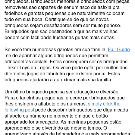
brinquedos. Brinquedos menores e brinquedos com peças
removíveis são capazes de ser um risco de asfixia pra
fedelhos e garotas pequenas que naturalmente colocam
tudo em sua boca. Certifique-se de que os novos
brinquedos sejam desafiadores sem ser muito penoso.
Brinquedos que são destinados a gurias mais velhas
podem com facilidade frustrar as gurias mais outras.
Se você tem numerosas garotas em sua família,
Full Guide
-se de apanhar alguns brinquedos que permitam
brincadeiras sociais. Estes conseguem ser os brinquedos
Tinker Toys ou Legos. Ou você pode optar por muitos dos
diferentes jogos de tabuleiro que existem por aí. Estes
brinquedos ajudarão a aproximar mais sua família.
Um ótimo brinquedo precisa ser educação e diversão.
Para criancinhas pequenas, procure por brinquedos que
lhes ensinem o alfabeto e os números.
simply click the
following post
pode descobrir brinquedos que digam cada
alfabeto ou número no momento em que o botão
apropriado for ameaçado. As meninas pequenas estão
aprendendo e se divertindo ao mesmo tempo. O
aprendizado através da brincadeira é a mais recomendada