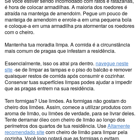
Se você estiver sendo incomodado com ratos e ratazanas,
é hora de colocar armadilhas. A maioria dos roedores é
atraída na manteiga de amendoim. Pegue um pouco de
manteiga de amendoim e enrole-a em uma pequena bola
e coloque-a em uma armadilha pra atormentar os roedores
com o cheiro.
Mantenha tua moradia limpa. A comida é a circunstância
mais comum de pragas que infestam a residência.
Essencialmente, isso os atrai pra dentro.
navegue neste
site
-se de limpar as tampas e o piso do balcão e remover
quaisquer restos de comida após consumir e cozinhar.
Conservar tuas superfícies limpas podes ajudar a impedir
que as pragas entrem na sua residência.
Tem formigas? Use limões. As formigas não gostam do
cheiro dos limões. Assim, comece a utilizar produtos com
aroma de limão, ou limões de verdade, para se livrar deles.
Tente derramar óleo com cheiro de limão ao longo dos
perímetros dos quartos de tua residência. Use
Altamente
recomendado site
com cheiro de limão para limpar pela
cozinha. Você logo notará que as formigas o evitam.