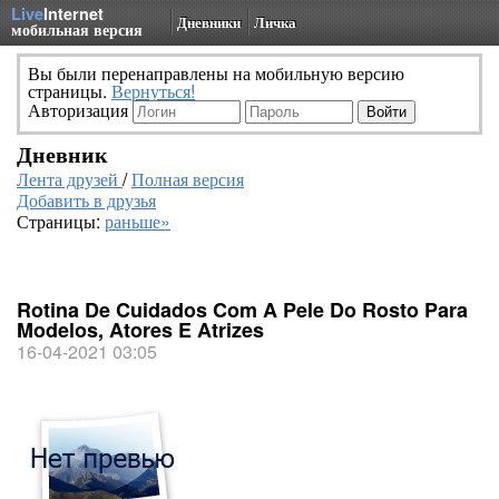
Live
Internet
Дневники
Личка
мобильная версия
Вы были перенаправлены на мобильную версию
страницы.
Вернуться!
Авторизация
Дневник
Лента друзей
/
Полная версия
Добавить в друзья
Страницы:
раньше»
Rotina De Cuidados Com A Pele Do Rosto Para
Modelos, Atores E Atrizes
16-04-2021 03:05