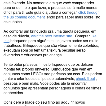
está fazendo. No momento em que você compreender
para onde ir e o que fazer, o processo será muito menos
difícil para ti. Este guia o ajudará a começar.
click through
the up coming document
lendo para saber mais sobre isto
este tópico.
Ao comprar um brinquedo pra uma garota pequena, em
caso de dúvida,
visit the next internet site
. Comprar
like
this
brinquedo para alguém muito jovem podes ser muito
trabalhoso. Brinquedos que são vibrantemente coloridos,
executam som ou têm uma textura peculiar serão
divertidos e educativos pra criança.
Tente obter pra seus filhos brinquedos que os deixem
montar teu próprio universo. Brinquedos que vêm em
conjuntos como LEGOs são perfeitos pra isso. Eles podem
juntar e criar todos os tipos de automóveis,
check it out
,
pessoas e bem mais. Você podes até já encontrar
conjuntos que apresentam personagens e cenas de filmes
conhecidos.
Considere a idade do seu filho ao adquirir novos