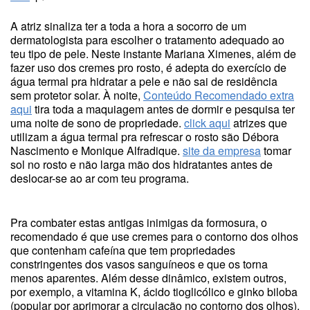
A atriz sinaliza ter a toda a hora a socorro de um
dermatologista para escolher o tratamento adequado ao
teu tipo de pele. Neste instante Mariana Ximenes, além de
fazer uso dos cremes pro rosto, é adepta do exercício de
água termal pra hidratar a pele e não sai de residência
sem protetor solar. À noite,
Conteúdo Recomendado extra
aqui
tira toda a maquiagem antes de dormir e pesquisa ter
uma noite de sono de propriedade.
click aqui
atrizes que
utilizam a água termal pra refrescar o rosto são Débora
Nascimento e Monique Alfradique.
site da empresa
tomar
sol no rosto e não larga mão dos hidratantes antes de
deslocar-se ao ar com teu programa.
Pra combater estas antigas inimigas da formosura, o
recomendado é que use cremes para o contorno dos olhos
que contenham cafeína que tem propriedades
constringentes dos vasos sanguíneos e que os torna
menos aparentes. Além desse dinâmico, existem outros,
por exemplo, a vitamina K, ácido tioglicólico e ginko biloba
(popular por aprimorar a circulação no contorno dos olhos).