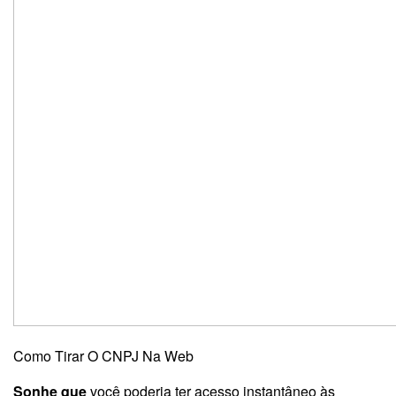
Como Tirar O CNPJ Na Web
Sonhe que
você poderia ter acesso instantâneo às