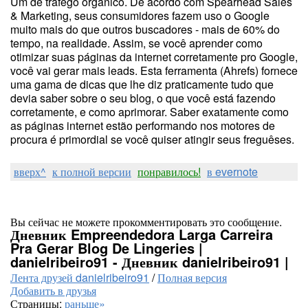
Um de tráfego orgânico. De acordo com Spearhead Sales
& Marketing, seus consumidores fazem uso o Google
muito mais do que outros buscadores - mais de 60% do
tempo, na realidade. Assim, se você aprender como
otimizar suas páginas da internet corretamente pro Google,
você vai gerar mais leads. Esta ferramenta (Ahrefs) fornece
uma gama de dicas que lhe diz praticamente tudo que
devia saber sobre o seu blog, o que você está fazendo
corretamente, e como aprimorar. Saber exatamente como
as páginas internet estão performando nos motores de
procura é primordial se você quiser atingir seus freguêses.
вверх^
к полной версии
понравилось!
в evernote
Вы сейчас не можете прокомментировать это сообщение.
Дневник Empreendedora Larga Carreira
Pra Gerar Blog De Lingeries |
danielribeiro91 - Дневник danielribeiro91 |
Лента друзей danielribeiro91
/
Полная версия
Добавить в друзья
Страницы:
раньше»