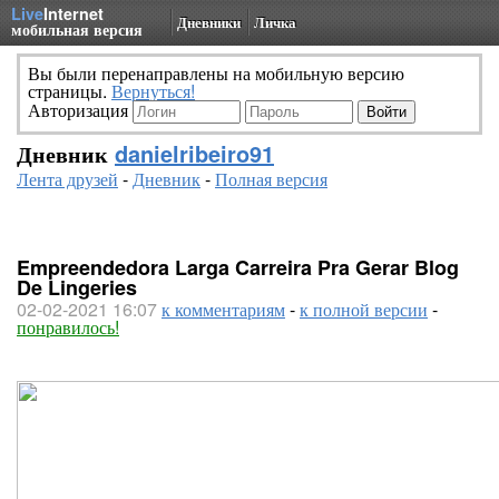
Live
Internet
Дневники
Личка
мобильная версия
Вы были перенаправлены на мобильную версию
страницы.
Вернуться!
Авторизация
Дневник
danielribeiro91
Лента друзей
-
Дневник
-
Полная версия
Empreendedora Larga Carreira Pra Gerar Blog
De Lingeries
02-02-2021 16:07
к комментариям
-
к полной версии
-
понравилось!