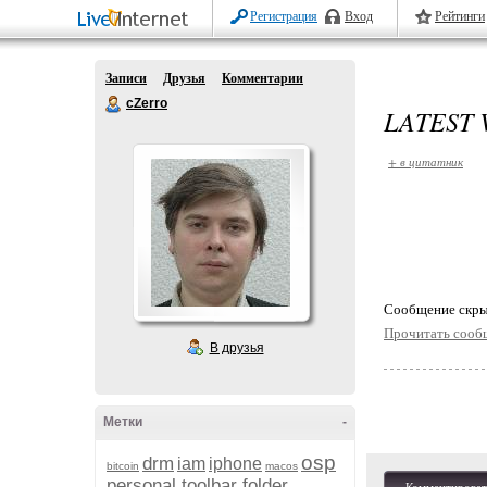
Регистрация
Вход
Рейтинги
Записи
Друзья
Комментарии
cZerro
LATEST 
+ в цитатник
Cообщение скры
Прочитать сооб
В друзья
Метки
-
osp
drm
iam
iphone
bitcoin
macos
personal toolbar folder