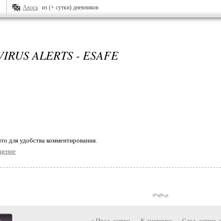
Авось
из (+ сутки) дневников
VIRUS ALERTS - ESAFE
то для удобства комментирования.
щение
« Пред. запись
—
К дневнику
—
След. запись 