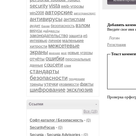
Комментироват
vista
security
web-угрозы
авторские
win2008
автотранспорт
антивирусы
антиспам
взлом
Добавить комм
аудит
безопасность
банки
Введите свое имя и
вирусы
дайджесты
законодательство
защита
иб
маленькие
интервью
личное
Регистрация
межсетевые
хитрости
экраны
новые угрозы
мнение
моё
Текст коммен
ошибки
отчёты
персональные
соцсети
данные
спам
стандарты
безопасности
тенденции
утечки
факты
тренды
уязвимости
шифрование
эксклюзив
Проверка орфог
Ссылки
-
Все (18)
Софт-каталог / Безопасность
-
(0)
SecurityFocus
-
(0)
Secunia - Secunia Advisories
-
(0)