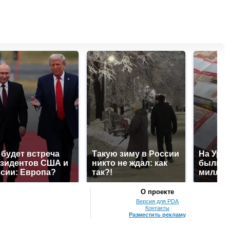
 будет встреча
Такую зиму в России
На Урал
зидентов США и
никто не ждал: как
были у
сии: Европа?
так?!
миллио
О проекте
Версия для PDA
Контакты
Разместить рекламу