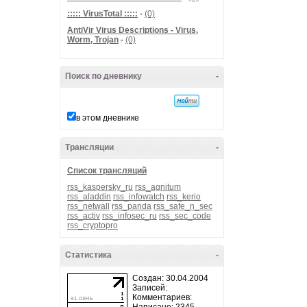
::::: VirusTotal :::::
-
(0)
AntiVir Virus Descriptions - Virus,
Worm, Trojan
-
(0)
Поиск по дневнику
-
в этом дневнике
Трансляции
-
Список трансляций
rss_kaspersky_ru
rss_agnitum
rss_aladdin
rss_infowatch
rss_kerio
rss_netwall
rss_panda
rss_safe_n_sec
rss_activ
rss_infosec_ru
rss_sec_code
rss_cryptopro
Статистика
-
Создан: 30.04.2004
Записей:
Комментариев: