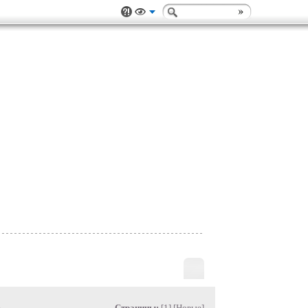
»
Страницы:
[1] [
Новые
]