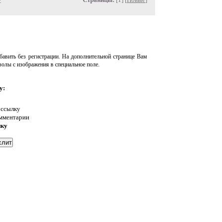
авить без регистрации. На дополнительной странице Вам
волы с изображения в специальное поле.
у:
 ссылку
омментарии
нку