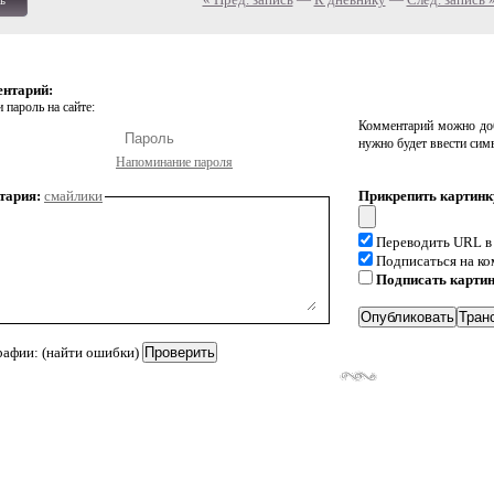
ь
ентарий:
 пароль на сайте:
Комментарий можно доб
нужно будет ввести сим
Напоминание пароля
тария:
смайлики
Прикрепить картинк
Переводить URL в
Подписаться на к
Подписать карти
рафии: (найти ошибки)