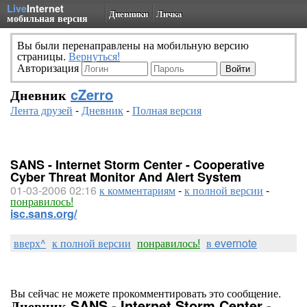
Live
Internet
Дневники
Личка
мобильная версия
Вы были перенаправлены на мобильную версию
страницы.
Вернуться!
Авторизация
Дневник
cZerro
Лента друзей
-
Дневник
-
Полная версия
SANS - Internet Storm Center - Cooperative
Cyber Threat Monitor And Alert System
01-03-2006 02:16
к комментариям
-
к полной версии
-
понравилось!
isc.sans.org/
вверх^
к полной версии
понравилось!
в evernote
Вы сейчас не можете прокомментировать это сообщение.
Дневник SANS - Internet Storm Center -