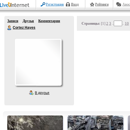
Регистрация
Вход
Рейтинги
Авос
Записи
Друзья
Комментарии
Страницы:
[1]
2
3
..
..
10
Cortez Hayes
В друзья