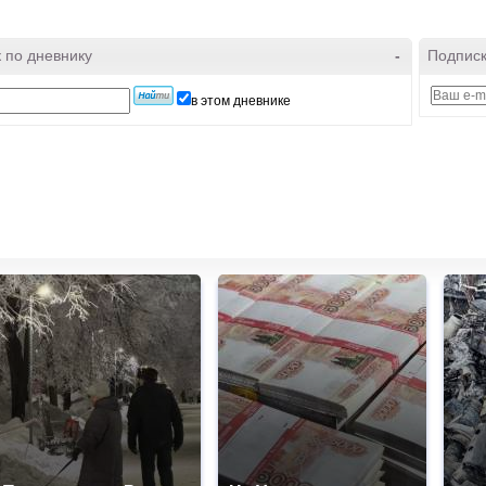
 по дневнику
-
Подписк
в этом дневнике