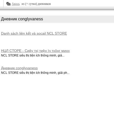
Авось
из (+ сутки) дневников
Дневник conglyvaness
Danh sách liên kết và socail NCL STORE
НЦЛ СТОРЕ - Сиêу тхị тиệн íч тхôнг минх
NCL STORE siêu thị tiện ích thông minh, giả...
Дневник conglyvaness
NCL STORE siêu thị tiện ích thông minh, giải ph...