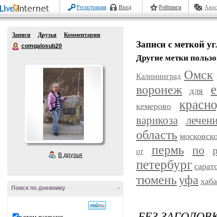
Регистрация
Вход
Рейтинги
Авос
Записи
Друзья
Комментарии
Записи с меткой уг
comgalosub20
Другие метки пользо
Омск
Калининград
воронеж
е
для
красн
кемерово
варикоза
лечен
область
московск
пермь
по
от
В друзья
петербург
сарат
уфа
тюмень
хаб
Поиск по дневнику
-
БЕЗ ЗАГОЛОВ