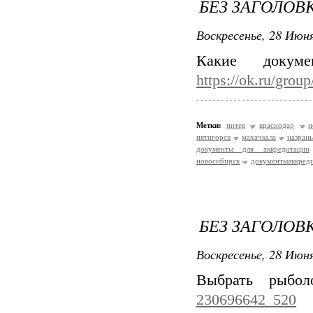
БЕЗ ЗАГОЛОВ
Воскресенье, 28 Июня
Какие докум
https://ok.ru/gro
Метки:
питер
краснодар
н
пятигорск
махачкала
назрань
документы для аккредитации
новосибирск
документыаккред
БЕЗ ЗАГОЛОВ
Воскресенье, 28 Июня
Выбрать рыбо
230696642_520