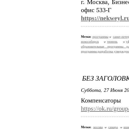
г. Москва, Бизне
офис 533-Г
https://nekweyl.r
Метки:
программы
санкт-пете
новосибирск
тюмень
у
образовательные программы ра
программы разработка утвержден
БЕЗ ЗАГОЛОВ
Суббота, 27 Июня 20
Компенса
https://ok.ru/gro
Метки:
москва
самара
ниж