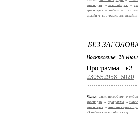
краснодар
новосибирск
фэ
красноярск
мебели
програм
онлайн
программа для дизайна 
БЕЗ ЗАГОЛОВ
Воскресенье, 28 Июня
Программа к3
230552958_6020
Метки:
санкт-петербург
мебел
краснодар
программа
ново
красноярск
античная философи
к3 мебель в новосибирске