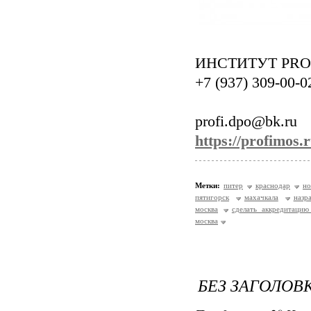
ИНСТИТУТ PRO
+7 (937) 309-00-0
profi.dpo@bk.ru
https://profimos.r
Метки:
питер
краснодар
но
пятигорск
махачкала
назр
москва
сделать аккредитацию
москва
БЕЗ ЗАГОЛОВ