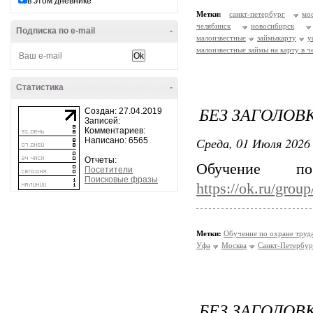
в этом дневнике
Метки:
санкт-петербург
мо
челябинск
новосибирск
Подписка по e-mail
-
малоизвестные
займыкарту
у
малоизвестные займы на карту в ч
Статистика
-
БЕЗ ЗАГОЛОВ
Создан: 27.04.2019
Записей:
Комментариев:
Среда, 01 Июля 2026 
Написано: 6565
Отчеты:
Обучение 
Посетители
Поисковые фразы
https://ok.ru/gro
Метки:
Обучение по охране труд
Уфа
Москва
Санкт-Петербур
БЕЗ ЗАГОЛОВ