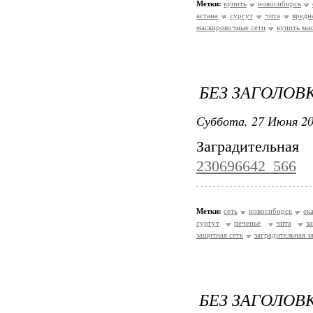
Метки:
купить
новосибирск
астана
сургут
чита
вредн
маскировочные сети
купить ма
БЕЗ ЗАГОЛОВ
Суббота, 27 Июня 20
Заградительна
230696642_566
Метки:
сеть
новосибирск
ек
сургут
печенье
чита
з
защитная сеть
заградительная з
БЕЗ ЗАГОЛОВ