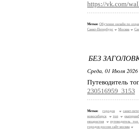
https://vk.com/wa
Метки:
Обучение онлайн по охра
Санкт-Петербург
Москва
Са
БЕЗ ЗАГОЛОВ
Среда, 01 Июля 2026 
Путеводитель то
230516959_3153
Метки:
городов
санкт-пет
новосибирск
топ
екатерин
евхаристия
путеводитель топ
городов россии сайт москва