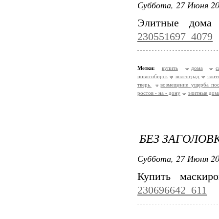
Суббота, 27 Июня 20
Элитные дома
230551697_4079
Метки:
купить
дома
с
новосибирск
волгоград
элит
тверь.
возмещение ущерба пос
ростов - на - дону
элитные дом
БЕЗ ЗАГОЛОВ
Суббота, 27 Июня 20
Купить маскир
230696642_611