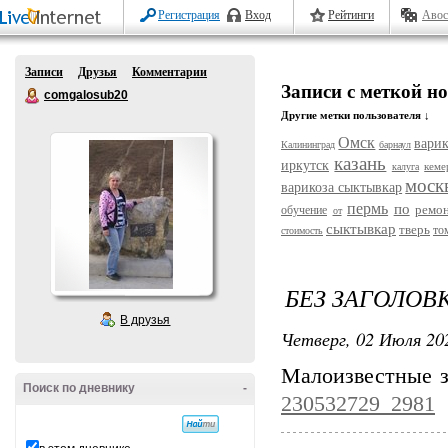
Регистрация
Вход
Рейтинги
Авос
Записи
Друзья
Комментарии
Записи с меткой н
comgalosub20
Другие метки пользователя ↓
Омск
варик
Калининград
барнаул
казань
иркутск
кеме
калуга
моск
варикоза сыктывкар
пермь
по
ремо
обучение
от
сыктывкар
тверь
то
стоимость
БЕЗ ЗАГОЛОВ
В друзья
Четверг, 02 Июля 202
Малоизвестные з
Поиск по дневнику
-
230532729_2981