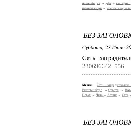
новосибирск
уфа
екатеринб
компенсаторы
компенсаторы к
БЕЗ ЗАГОЛОВ
Суббота, 27 Июня 20
Сеть заградите
230696642_556
Метки:
Сеть заградительн
Екатеринбург
Сургут
Нов
Пермь
Чита
Астана
Сеть
БЕЗ ЗАГОЛОВ