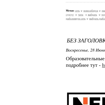
Метки:
сеть
новосибирск
ек
сургут
чита
выбрать
то
рыболовную сеть
выбрать рыбо
БЕЗ ЗАГОЛОВ
Воскресенье, 28 Июня
Образовательные
подробнее тут -
h