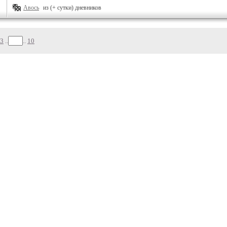
Авось
из (+ сутки) дневников
3
..
..
10