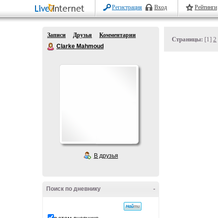
Регистрация
Вход
Рейтинги
Записи
Друзья
Комментарии
Страницы:
[1]
2
Clarke Mahmoud
В друзья
Поиск по дневнику
-