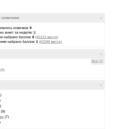
 новичкам
-
екалось новичков:
0
но анкет за неделю:
0
лю набрано баллов:
0
(40152 место)
ремя набрано баллов:
1
(63286 место)
-
Все (1)
-
(0)
-
)
)
)
(9)
тво
(7)
)