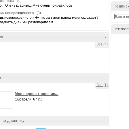
аголовка
-
(0)
о... Очень красиво....Мне очень понравилось
Подписк
ик новорожденного
-
(3)
ик новорожденного:) Ну что за тупой народ меня окружает?!
вадцать дней мы разговариваем...
неизвес
ка
-
Все (4)
о
-
Все (1)
Мое первое творение...
Смотрели: 67
(5)
 по дневнику
-