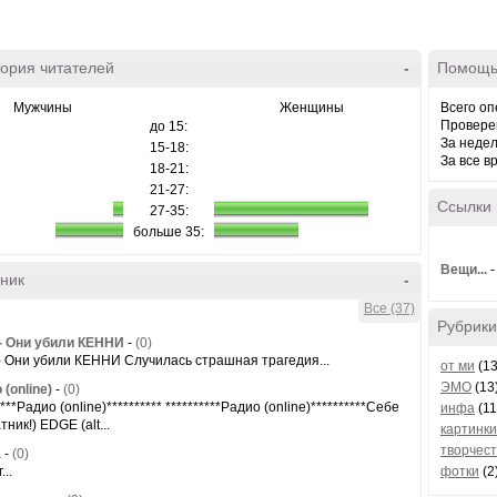
ория читателей
-
Помощь
Мужчины
Женщины
Всего оп
Провере
до 15:
За неде
15-18:
За все в
18-21:
21-27:
Ссылки
27-35:
больше 35:
Вещи...
ник
-
Все (37)
Рубрики
- Они убили КЕННИ
-
(0)
- Они убили КЕННИ Случилась страшная трагедия...
от ми
(13
ЭМО
(13
 (online)
-
(0)
****Радио (online)********** **********Радио (online)**********Себе
инфа
(11
тник!) EDGE (alt...
картинки
творчес
а
-
(0)
...
фотки
(2