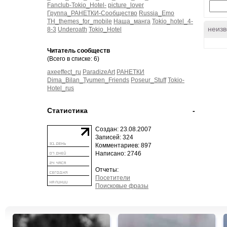
Fanclub-Tokio_Hotel-
picture_lover
Группа_РАНЕТКИ-Сообщество
Russia_Emo
TH_themes_for_mobile
Наша_манга
Tokio_hotel_4-
неизв
8-3
Underoath
Tokio_Hotel
Читатель сообществ
(Всего в списке: 6)
axeeffect_ru
ParadizeArt
РАНЕТКИ
Dima_Bilan_Tyumen_Friends
Poseur_Stuff
Tokio-
Hotel_rus
Статистика
-
Создан: 23.08.2007
Записей: 324
Комментариев: 897
Написано: 2746
Отчеты:
Посетители
Поисковые фразы