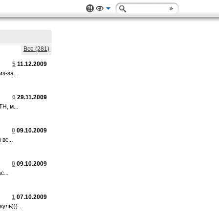
Все (281)
5
11.12.2009
з-за...
0
29.11.2009
Н, м...
0
09.10.2009
вс...
0
09.10.2009
с...
1
07.10.2009
ль))) ...