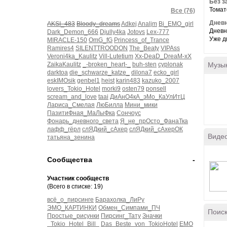
Без з
Томат
Все (76)
Дневн
AKSI_483
Bloody_dreams
Adkej
Analjm
Bi_EMO_girl
Дневн
Dark_Demon_666
Djully4ka
Jotovs
Lex-777
Уже д
MIRACLE-150
OmG_fG
Princess_of_Trance
Ramires4
SILENTTROODON
The_Beaty
VIPAss
Veroni4ka_Kaulitz
Vill-Lutetium
Xx-DeaD_DreaM-xX
ZaikaKaulitz
_-broken_heart-_
buh-sten
cyplonak
Музы
darktoa
die_schwarze_katze_
dilona7
ecko_girl
eskIMOsik
genbel1
heist
karin483
kazuko_2007
lovers_Tokio_Hotel
morki9
osten79
ponsell
scream_and_love
taai
ДиАнО4кА_эМо_КаУлИтЦ
Лариса_Смелая
ЛюБилла
Мини_мики
ПазитиФная_МаЛыФка
Сончоус
Фонарь_дневного_света
Я_не_прОсто_ФанаТка
лафф_гёрл
слЯДкий_сАхер
слЯДкий_сАхерОК
Виде
татьяна_зенина
Сообщества
-
Участник сообществ
(Всего в списке: 19)
всё_о_пирсинге
Барахолка_ЛиРу
ЭМО_КАРТИНКИ
Обмен_Симпами_ПЧ
Поиск
Простые_рисунки
Пирсинг_Тату
Значки
_Tokio_Hotel_Bill_
Das_Beste_von_TokioHotel
EMO