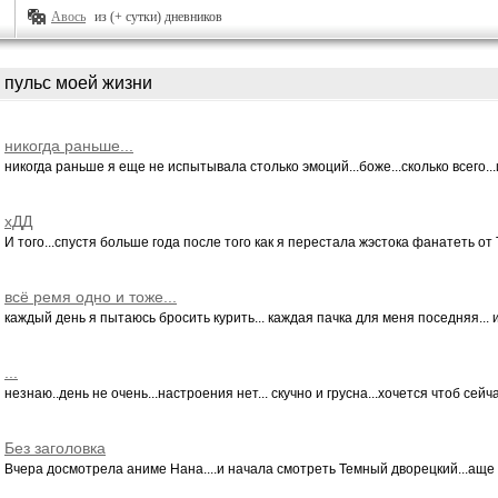
Авось
из (+ сутки) дневников
пульс моей жизни
никогда раньше...
никогда раньше я еще не испытывала столько эмоций...боже...сколько всего...и
хДД
И того...спустя больше года после того как я перестала жэстока фанатеть от Т
всё ремя одно и тоже...
каждый день я пытаюсь бросить курить... каждая пачка для меня поседняя... и 
...
незнаю..день не очень...настроения нет... скучно и грусна...хочется чтоб сейча
Без заголовка
Вчера досмотрела аниме Нана....и начала смотреть Темный дворецкий...аще ку