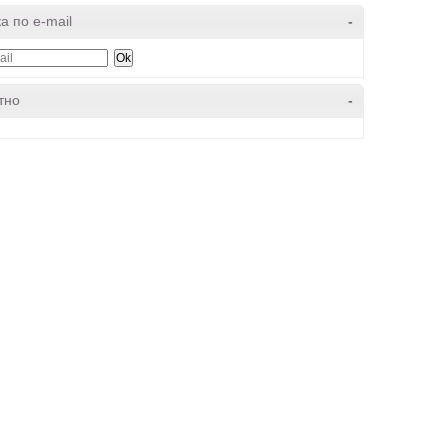
а по e-mail
-
тно
-