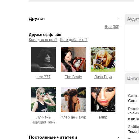
Друзья
-
Аудит
Все (53)
Друзья оффлайн
Кого давно нет?
Кого добавить?
Lex-777
The Beaty
Лиза Раук
Цитат
Слот 
Слот 
Радио
******
Лучиэнь
Флер де Лакур
ьлпр
в цита
ищущая Тень
ЗайК
Томчег
Постоянные читатели
-