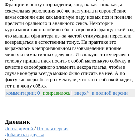
Франции в эпоху возрождения, когда какая–никакая, а
сексуальная революция всё же наступила и европейские
дамы освоили еще как минимум пару новых поз и познали
прелести орального и анального секса. Некоторые
куртизанки так полюбили еблю в крепкий французский зад,
что мышцы сфинктера из–за частой стимуляции перестали
возвращаться в естественны тонус. На практике это
выражалось в непроизвольном газовыделении вполне
милых и симпатичных девушек. И в какую–то кучерявую
головку пришла идея носить с собой маленькую собачку в
качестве своеобразного элемента декора платья, чтобы в
случае конфуза всегда можно было списать на неё. А по
факту кавалеры быстро смекнули, что кто с собачкой ходит,
тот и в жопу ебётся
комментарии: 0
понравилось!
вверх^
к полной версии
Дневник
Лента друзей
/
Полная версия
Добавить в друзья