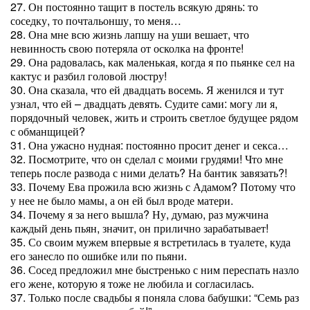
27. Он постоянно тащит в постель всякую дрянь: то
соседку, то почтальоншу, то меня…
28. Она мне всю жизнь лапшу на уши вешает, что
невинность свою потеряла от осколка на фронте!
29. Она радовалась, как маленькая, когда я по пьянке сел на
кактус и разбил головой люстру!
30. Она сказала, что ей двадцать восемь. Я женился и тут
узнал, что ей – двадцать девять. Судите сами: могу ли я,
порядочный человек, жить и строить светлое будущее рядом
с обманщицей?
31. Она ужасно нудная: постоянно просит денег и секса…
32. Посмотрите, что он сделал с моими грудями! Что мне
теперь после развода с ними делать? На бантик завязать?!
33. Почему Ева прожила всю жизнь с Адамом? Потому что
у нее не было мамы, а он ей был вроде матери.
34. Почему я за него вышла? Ну, думаю, раз мужчина
каждый день пьян, значит, он прилично зарабатывает!
35. Со своим мужем впервые я встретилась в туалете, куда
его занесло по ошибке или по пьяни.
36. Сосед предложил мне быстренько с ним переспать назло
его жене, которую я тоже не любила и согласилась.
37. Только после свадьбы я поняла слова бабушки: “Семь раз