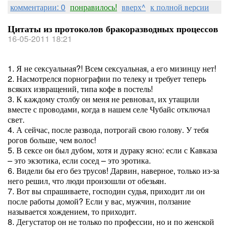
комментарии: 0
понравилось!
вверх^
к полной версии
Цитаты из протоколов бракоразводных процессов
16-05-2011 18:21
1. Я не сексуальная?! Всем сексуальная, а его мизинцу нет!
2. Насмотрелся порнографии по телеку и требует теперь
всяких извращений, типа кофе в постель!
3. К каждому столбу он меня не ревновал, их утащили
вместе с проводами, когда в нашем селе Чубайс отключал
свет.
4. А сейчас, после развода, потрогай свою голову. У тебя
рогов больше, чем волос!
5. В сексе он был дубом, хотя и дураку ясно: если с Кавказа
– это экзотика, если сосед – это эротика.
6. Видели бы его без трусов! Дарвин, наверное, только из-за
него решил, что люди произошли от обезьян.
7. Вот вы спрашиваете, господин судья, приходит ли он
после работы домой? Если у вас, мужчин, ползание
называется хождением, то приходит.
8. Дегустатор он не только по профессии, но и по женской