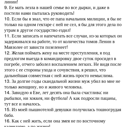
линии!
9. Ее мать лезла в нашей семье во все дырки, и даже в
постели нами пыталась руководить!
10. Если бы я знал, что ее папа начальник милиции, я бы не
только на одном гектаре с ней не сел, я бы для этого дела по
утрам в другое государство ездил!
11. Если записать и напечатать все случаи, из-за которых он
задерживался на работе, то от количества томов Ленин в
Мавзолее от зависти позеленеет!
12. Желая поймать жену на месте преступления, я под
предлогом выезда в командировку двое суток просидел в
погребе, отчего заболел воспалением легких. Не видя после
этого с ее стороны ухода и сочувствия, я решил, что
дальнейшая совместная с ней жизнь просто немыслима.
13. За долгие годы скандальной жизни муж убил во мне не
только женщину, но и живого человека.
14. Завидую я Еве, лет десять она была счастлива: ни
рыбалки, ни хоккея, ни футбола! А как подросли пацаны,
тут все и началось.
15. Из моей пышнотелой девушки получилась тошногрудая
баба.
16. Как с ней жить, если она змея не по восточному
календарю, а по жизни!