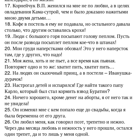
17. Корнейчук В.П. женился на мне не по любви, а в целях
овладевания Кама-сутрой, чем и было доказано нажитыми
мною двумя детьми…
18. Кофе в постель я ему не подавала, но остального давала
столько, что другим оставались крохи!
19. Люди с большого горя посыпают голову пеплом. Пусть
он после развода посыплет пеплом кое-что в штанах!
20. Мои груди наперстками обозвал! Это у него наперсток
там, где у других, что надо!
21. Моя жена, хоть и не пьет, а все время как пьяная.
Повторяет одно и то же: хватит пить, хватит пить…
22. На людях он сказочный принц, а в постели – Иванушка-
дурачок!
23. Настрогал детей и испарился! Где найти такого папу
Карло, который был стал кормить взвод Буратин?
24. Ничего хорошего, кроме денег на аборты, я от него так и
не увидела!
25. Он изменял мне с кем попало еще до свадьбы, когда я
была беременна от его друга.
26. Он любил меня, как говорил поэт, трепетно и нежно.
Через два месяца любовь и нежность у него прошли, остался
один трепет, да и то лишь у меня одной.