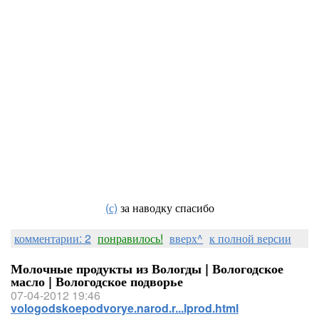
(с)
за наводку спасибо
комментарии: 2
понравилось!
вверх^
к полной версии
Молочные продукты из Вологды | Вологодское
масло | Вологодское подворье
07-04-2012 19:46
vologodskoepodvorye.narod.r...lprod.html