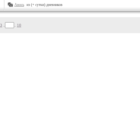
Авось
из (+ сутки) дневников
3
..
..
10