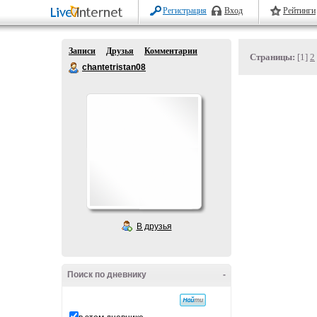
Регистрация
Вход
Рейтинги
Записи
Друзья
Комментарии
Страницы:
[1]
2
chantetristan08
В друзья
Поиск по дневнику
-