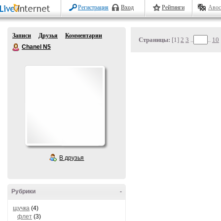
Регистрация
Вход
Рейтинги
Авос
Записи
Друзья
Комментарии
Страницы:
[1]
2
3
..
..
10
Chanel N5
В друзья
Рубрики
-
щучка
(4)
флет
(3)