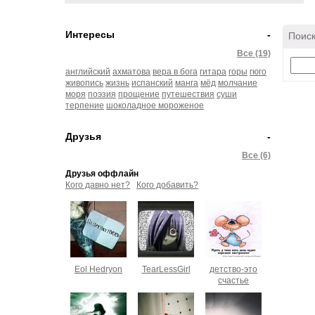
Интересы
-
Поиск
Все (19)
английский
ахматова
вера в бога
гитара
горы
гюго
живопись
жизнь
испанский
манга
мёд
молчание
моря
поэзия
прощение
путешествия
суши
терпение
шоколадное мороженое
Друзья
-
Все (6)
Друзья оффлайн
Кого давно нет?
Кого добавить?
Eol Hedryon
TearLessGirl
детство-это
счастье