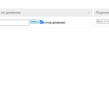
 по дневнику
-
Подписк
в этом дневнике