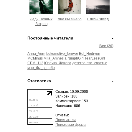
Леди Ночных
мне бы в небо
Слезы звезд
Ветров
Постоянные читатели
-
Все (20)
Anna_Vern
Lokomotive_forever
Eol_Hedryon
MCMinus
Mila_Amnesia
NimphGirl
TearLessGirl
СЕМ_112
Юлечка_Жукова
детство-это_счастье
мне_бы_в_небо
Статистика
-
Создан: 10.09.2008
Записей: 188
Комментариев: 153
Написано: 606
Отчеты:
Посетители
Поисковые фразы