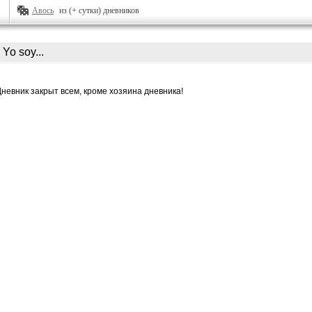
Авось
из (+ сутки) дневников
Yo soy...
Дневник закрыт всем, кроме хозяина дневника!