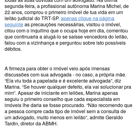
segunda-feira, a profissional autônoma Marina Michel, de
22 anos, comprou o primeiro imóvel de tua vida em um
leilão judicial do TRT-SP.
apenas clique na página
seguinte
as precauções necessárias, visitou o imóvel,
citou com o inquilino que o ocupa hoje em dia, comentou
que continuaria a alugá-lo se saísse vencedora do leilão,
falou com a vizinhança e perguntou sobre isto possíveis
débitos.
A firmeza para obter o imóvel veio após imensas
discussões com sua advogada - no caso, a própria mãe.
“Ela viu toda a papelada e é excelente advogada”, diz
Marina. “Se houver qualquer defeito, ela vai solucionar pra
mim”. Apesar de iniciante em leilões, Marina apenas
seguiu o primeiro conselho que cada especialista em
imóveis lhe daria se fosse procurado. “Não recomendo que
a pessoa compre cada tipo de imóvel sem a consulta de
um advogado, muito menos em leilão”, admite Geraldo
Tardin, diretor da ABMH.