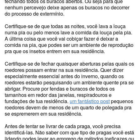
fechando todos os buracos abertos. Ou seja para que
nenhum percevejo deixe apenas os buracos no decorrer
do processo de extermínio.
Certifique-se de que todas as noites, você lava a louça
numa pia ou pelo menos lave a comida da louça pela pia.
A última coisa que você vai cobiçar fazer é deixar a
comida na pia, que podes ser um ambiente de reprodução
pra que os insetos entrem em sua residência.
Certifique-se de fechar quaisquer aberturas pelas quais os
roedores possam entrar na sua residência. Quer dizer
especialmente essencial antes do inverno, quando os
roedores estarão pesquisando um ambiente quente pra se
abrigar. Procure por fendas e buracos de todos os
tamanhos em redor das janelas, respiradouros e
fundações de tua residência.
um fantástico post
pequenos
roedores devem de menos de um quarto de polegada pra
se espremerem em sua residência.
Antes de tentar se livrar de cada praga, você precisa
identificá-las. Não saber com que tipo de pragas você está
lidando podes levar ao emprego de métodos ineficazes ou