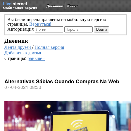
Live
Internet
Дневники
Личка
мобильная версия
Вы были перенаправлены на мобильную версию
страницы.
Вернуться!
Авторизация
Дневник
Лента друзей
/
Полная версия
Добавить в друзья
Страницы:
раньше»
Alternativas Sábias Quando Compras Na Web
07-04-2021 08:33