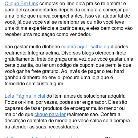
Clique Em Link
compras on-line dica pra se relembrar é
para deixar comentários depois da compra a começar por
uma fonte que nunca comprei antes. Isso vai ajudar tal de
você, já que você vai se relembrar se ou não você teve
uma ótima experiência a partir deles, e eles bem como vão
receber uma reputação como vendedor.
não gastar muito dinheiro
confira aqui
.
saiba aqui
podes
realmente integrar acima. Diversos blogs oferecem frete
gratuitamente, frete de graça uma vez que você gastar uma
certa quantia, ou ter um código de cupom que permite que
você ganhe frete gratuito. Ao invés de pagar o teu hard
ganhou dinheiro no envio, procure uma loja que é
fornecido sem custo algum.
Leia Página Inicial
do item antes de solucionar adquirir.
Fotos on-line, por vezes, podes ser enganador. Eles são
capazes de fazer produtos de enxergar muito menor ou
maior do que
clique para ler
realmente são. Confira a
descrição completa de modo que você saiba se a compra
irá atender as suas necessidades.