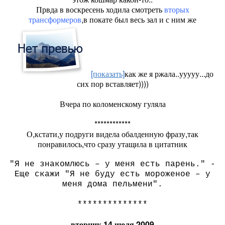
Првда в воскресень ходила смотреть
вторых
трансформеров
,в покате был весь зал и с ним же
[показать]
как же я ржала..ууууу...до
сих пор вставляет))))
Вчера по коломенскому гуляла
************
О,кстати,у подруги видела обалденную фразу,так
понравилось,что сразу утащила в цитатник
"Я не знакомлюсь – у меня есть парень." -
Еще скажи "Я не буду есть мороженое – у
меня дома пельмени".
**************
вторник 14 июля 2009