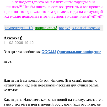
наблюдается,то что бы в ближайшем будущем они
нашлись!!!!Что бы никто не остался грустить и все провели
приятно этот день..да что там день,весь год,а на следующий
год можно подводить итоги и строить новые планы))))))))))))
комментарии: 10
понравилось!
вверх^
к полной версии
Ахахаха))
11-02-2009 19:42
Это цитата сообщения
QQQJJJ
Оригинальное сообщение
игра
Для игры Вам понадобится: Человек (Вы сами), ванная с
натянутыми над ней верёвками-лесками для сушки белья,
колготки.
Как играть: Надеваете колготки попой на голову, залезаете в
ванну, встаёте в ней в полный рост, ноги (колготочные, не