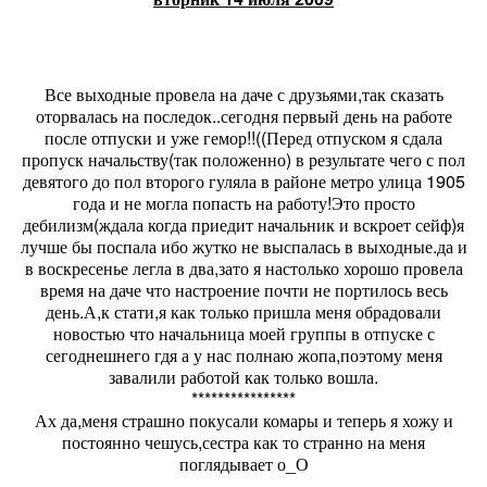
Все выходные провела на даче с друзьями,так сказать
оторвалась на последок..сегодня первый день на работе
после отпуски и уже гемор!!((Перед отпуском я сдала
пропуск начальству(так положенно) в результате чего с пол
девятого до пол второго гуляла в районе метро улица 1905
года и не могла попасть на работу!Это просто
дебилизм(ждала когда приедит начальник и вскроет сейф)я
лучше бы поспала ибо жутко не выспалась в выходные.да и
в воскресенье легла в два,зато я настолько хорошо провела
время на даче что настроение почти не портилось весь
день.А,к стати,я как только пришла меня обрадовали
новостью что начальница моей группы в отпуске с
сегоднешнего гдя а у нас полнаю жопа,поэтому меня
завалили работой как только вошла.
****************
Ах да,меня страшно покусали комары и теперь я хожу и
постоянно чешусь,сестра как то странно на меня
поглядывает о_О