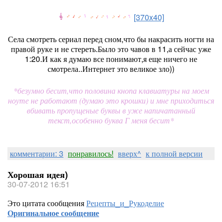
[370x40]
Села смотреть сериал перед сном,что бы накрасить ногти на
правой руке и не стереть.Было это чавов в 11,а сейчас уже
1:20.И как я думаю все понимают,я еще ничего не
смотрела..Интернет это великое зло))
*безумно бесит,что половина кнопа клавиатуры на моем
ноуте не работают (думаю это крошки) и мне приходиться
вбивать пропущеные буквы в уже напичатанный
текст,особенно буква Г меня бесит*
комментарии: 3
понравилось!
вверх^
к полной версии
Хорошая идея)
30-07-2012 16:51
Это цитата сообщения
Рецепты_и_Рукоделие
Оригинальное сообщение