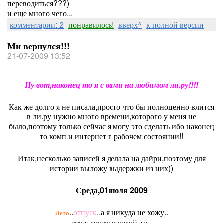
переводиться???)
и еще много чего...
комментарии: 2
понравилось!
вверх^
к полной версии
Ми вернулся!!!
21-07-2009 13:52
Ну вот,наконец то я с вами на любимом ли.ру!!!!
Как же долго я не писала,просто что бы полноценно влится
в ли.ру нужно много времени,которого у меня не
было,поэтому только сейчас я могу это сделать ибо наконец
то комп и интернет в рабочем состоянии!!
Итак,несколько записей я делала на дайри,поэтому для
истории выложу выдержки из них))
Среда,01июля 2009
..
отпуск
..а я никуда не хожу..
Лето
этож кошмар какой-то..