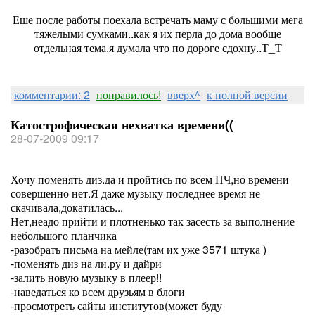
Еше после работы поехала встречать маму с большими мега
тяжелыми сумками..как я их перла до дома вообще
отдельная тема.я думала что по дороге сдохну..Т_Т
комментарии: 2
понравилось!
вверх^
к полной версии
Катострофическая нехватка времени((
28-07-2009 09:17
Хочу поменять диз.да и пройтись по всем ПЧ,но времени
совершенно нет.Я даже музыку последнее время не
скачивала,докатилась...
Нет,неадо прийти и плотненько так засесть за выполнение
небольшого планчика
-разобрать письма на мейле(там их уже 3571 штука )
-поменять диз на ли.ру и дайри
-залить новую музыку в плеер!!
-наведаться ко всем друзьям в блоги
-просмотреть сайты институтов(может буду