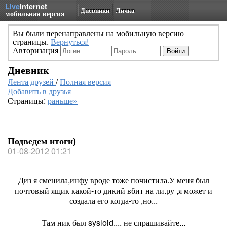
Live
Internet
Дневники
Личка
мобильная версия
Вы были перенаправлены на мобильную версию
страницы.
Вернуться!
Авторизация
Дневник
Лента друзей
/
Полная версия
Добавить в друзья
Страницы:
раньше»
Подведем итоги)
01-08-2012 01:21
Диз я сменила,инфу вроде тоже почистила.У меня был
почтовый ящик какой-то дикий вбит на ли.ру ,я может и
создала его когда-то ,но...
Там ник был sysloid.... не спрашивайте...