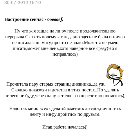
30-07-2012 15:10
Настроение сейчас -
боевое))
Ну что ж,я зашла на ли.ру после продолжительноо
перерыва.Сказать почему я так давно здесь не была и ничео
не писала я не могу,просто не знаю.Может я не умею
писать,может мне лень,хотя наверное все сразу)Но я
исправлюсь)
Прочитала пару старых страниц дневника..да уж..
Сколько показухи и детства в этих постах..Но удалять
ничего не буду,через пару лет еще раз перечитаю,посмеюсь))
Надо так мноо всео сделать:поменять дизайн,почистить
ленту и инфу,пройтись по друзьям.
Итак,работа началась))