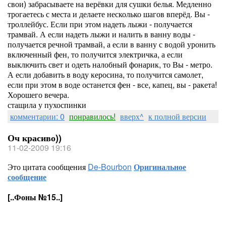
свои) забрасываете на верёвки для сушки белья. Медленно
трогаетесь с места и делаете несколько шагов вперёд. Вы -
троллейбус. Если при этом надеть лыжи - получается
трамвай. А если надеть лыжи и налить в ванну воды -
получается речной трамвай, а если в ванну с водой уронить
включенный фен, то получится электричка, а если
выключить свет и одеть налобный фонарик, то Вы - метро.
А если добавить в воду керосина, то получится самолет,
если при этом в воде останется фен - все, капец, вы - ракета!
Хорошего вечера.
стащила у пухоспинки
комментарии: 0
понравилось!
вверх^
к полной версии
Оч красиво))
11-02-2009 19:16
Это цитата сообщения
De-Bourbon
Оригинальное
сообщение
[..Фоны №15..]