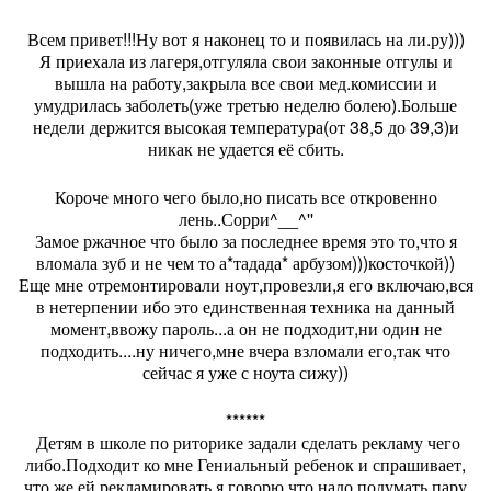
Всем привет!!!Ну вот я наконец то и появилась на ли.ру)))
Я приехала из лагеря,отгуляла свои законные отгулы и
вышла на работу,закрыла все свои мед.комиссии и
умудрилась заболеть(уже третью неделю болею).Больше
недели держится высокая температура(от 38,5 до 39,3)и
никак не удается её сбить.
Короче много чего было,но писать все откровенно
лень..Сорри^__^''
Замое ржачное что было за последнее время это то,что я
вломала зуб и не чем то а*тадада* арбузом)))косточкой))
Еще мне отремонтировали ноут,провезли,я его включаю,вся
в нетерпении ибо это единственная техника на данный
момент,ввожу пароль...а он не подходит,ни один не
подходить....ну ничего,мне вчера взломали его,так что
сейчас я уже с ноута сижу))
******
Детям в школе по риторике задали сделать рекламу чего
либо.Подходит ко мне Гениальный ребенок и спрашивает,
что же ей рекламировать,я говорю что надо подумать пару