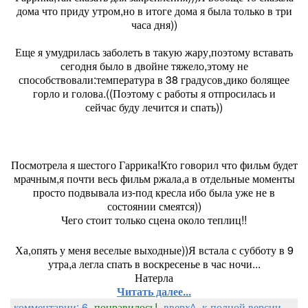
дома что приду утром,но в итоге дома я была только в три
часа дня))
Еще я умудрилась заболеть в такую жару,поэтому вставать
сегодня было в двойне тяжело,этому не
способствовали:температура в 38 градусов,дико болящее
горло и голова.((Поэтому с работы я отпросилась и
сейчас буду лечится и спать))
Посмотрела я шестого Гаррика!Кто говорил что фильм будет
мрачным,я почти весь фильм ржала,а в отдельные моменты
просто подвывала из-под кресла ибо была уже не в
состоянии смеятся))
Чего стоит только
сцена около теплиц!!
Ха,опять у меня веселые выходные))Я встала с субботу в 9
утра,а легла спать в воскресенье в час ночи...
Натерла
Читать далее...
комментарии: 6
понравилось!
вверх^
к полной версии