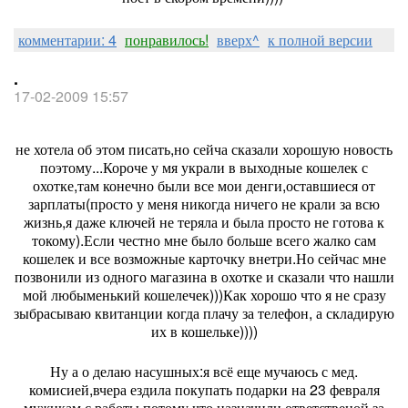
комментарии: 4
понравилось!
вверх^
к полной версии
.
17-02-2009 15:57
не хотела об этом писать,но сейча сказали хорошую новость
поэтому...Короче у мя украли в выходные кошелек с
охотке,там конечно были все мои денги,оставшиеся от
зарплаты(просто у меня никогда ничего не крали за всю
жизнь,я даже ключей не теряла и была просто не готова к
токому).Если честно мне было больше всего жалко сам
кошелек и все возможные карточку внетри.Но сейчас мне
позвонили из одного магазина в охотке и сказали что нашли
мой любыменький кошелечек)))Как хорошо что я не сразу
зыбрасываю квитанции когда плачу за телефон, а складирую
их в кошельке))))
Ну а о делаю насушных:я всё еще мучаюсь с мед.
комисией,вчера ездила покупать подарки на 23 февраля
мужикам с работы потому что назначили ответственой за