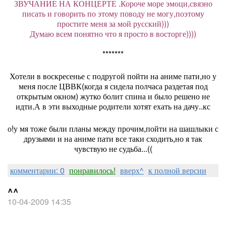
ЗВУЧАНИЕ НА КОНЦЕРТЕ .Короче море эмоци,связно
писать и говорить по этому поводу не могу,поэтому
простите меня за мой русский)))
Думаю всем понятно что я просто в восторге))))
*******
Хотели в воскресенье с подругой пойти на аниме пати,но у
меня после ЦВВК(когда я сидела полчаса раздетая под
открытым окном) жутко болит спина и было решено не
идти.А в эти выходные родители хотят ехать на дачу..кс
о!у мя тоже были планы между прочим,пойти на шашлыки с
друзьями и на аниме пати все таки сходить,но я так
чувствую не судьба...((
комментарии: 0
понравилось!
вверх^
к полной версии
^^
10-04-2009 14:35