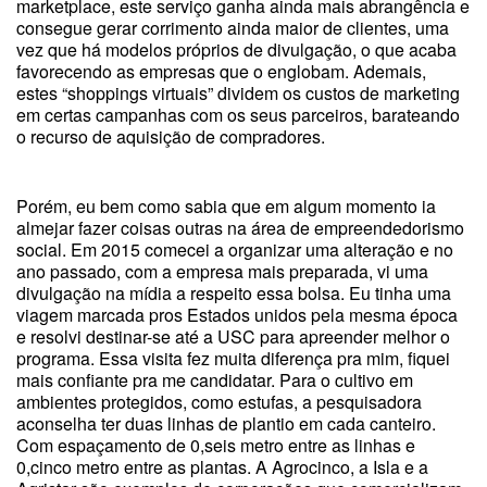
marketplace, este serviço ganha ainda mais abrangência e
consegue gerar corrimento ainda maior de clientes, uma
vez que há modelos próprios de divulgação, o que acaba
favorecendo as empresas que o englobam. Ademais,
estes “shoppings virtuais” dividem os custos de marketing
em certas campanhas com os seus parceiros, barateando
o recurso de aquisição de compradores.
Porém, eu bem como sabia que em algum momento ia
almejar fazer coisas outras na área de empreendedorismo
social. Em 2015 comecei a organizar uma alteração e no
ano passado, com a empresa mais preparada, vi uma
divulgação na mídia a respeito essa bolsa. Eu tinha uma
viagem marcada pros Estados unidos pela mesma época
e resolvi destinar-se até a USC para apreender melhor o
programa. Essa visita fez muita diferença pra mim, fiquei
mais confiante pra me candidatar. Para o cultivo em
ambientes protegidos, como estufas, a pesquisadora
aconselha ter duas linhas de plantio em cada canteiro.
Com espaçamento de 0,seis metro entre as linhas e
0,cinco metro entre as plantas. A Agrocinco, a Isla e a