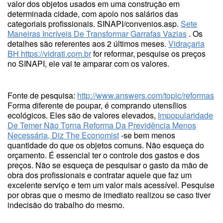
valor dos objetos usados em uma construção em
determinada cidade, com apoio nos salários das
categoriais profissionais. SINAPI/convenios.asp.
Sete
Maneiras Incríveis De Transformar Garrafas Vazias
. Os
detalhes são referentes aos 2 últimos meses.
Vidraçaria
BH
https://vidrati.com.br
for reformar, pesquise os preços
no SINAPI, ele vai te amparar com os valores.
Fonte de pesquisa:
http://www.answers.com/topic/reformas
Forma diferente de poupar, é comprando utensílios
ecológicos. Eles são de valores elevados,
Impopularidade
De Temer Não Torna Reforma Da Previdência Menos
Necessária, Diz The Economist
-se bem menos
quantidade do que os objetos comuns. Não esqueça do
orçamento. É essencial ter o controle dos gastos e dos
preços. Não se esqueça de pesquisar o gasto da mão de
obra dos profissionais e contratar aquele que faz um
excelente serviço e tem um valor mais acessível. Pesquise
por obras que o mesmo de imediato realizou se caso tiver
indecisão do trabalho do mesmo.