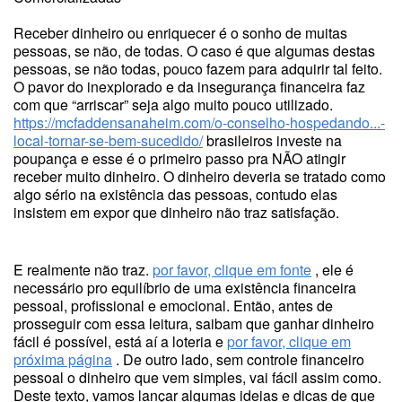
Receber dinheiro ou enriquecer é o sonho de muitas
pessoas, se não, de todas. O caso é que algumas destas
pessoas, se não todas, pouco fazem para adquirir tal feito.
O pavor do inexplorado e da insegurança financeira faz
com que “arriscar” seja algo muito pouco utilizado.
https://mcfaddensanaheim.com/o-conselho-hospedando...-
local-tornar-se-bem-sucedido/
brasileiros investe na
poupança e esse é o primeiro passo pra NÃO atingir
receber muito dinheiro. O dinheiro deveria se tratado como
algo sério na existência das pessoas, contudo elas
insistem em expor que dinheiro não traz satisfação.
E realmente não traz.
por favor, clique em fonte
, ele é
necessário pro equilíbrio de uma existência financeira
pessoal, profissional e emocional. Então, antes de
prosseguir com essa leitura, saibam que ganhar dinheiro
fácil é possível, está aí a loteria e
por favor, clique em
próxima página
. De outro lado, sem controle financeiro
pessoal o dinheiro que vem simples, vai fácil assim como.
Deste texto, vamos lançar algumas ideias e dicas de que