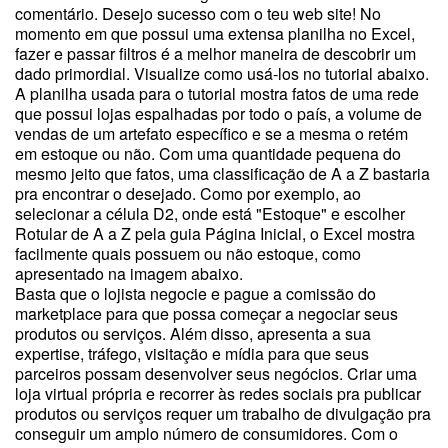
comentário. Desejo sucesso com o teu web site! No
momento em que possui uma extensa planilha no Excel,
fazer e passar filtros é a melhor maneira de descobrir um
dado primordial. Visualize como usá-los no tutorial abaixo.
A planilha usada para o tutorial mostra fatos de uma rede
que possui lojas espalhadas por todo o país, a volume de
vendas de um artefato específico e se a mesma o retém
em estoque ou não. Com uma quantidade pequena do
mesmo jeito que fatos, uma classificação de A a Z bastaria
pra encontrar o desejado. Como por exemplo, ao
selecionar a célula D2, onde está "Estoque" e escolher
Rotular de A a Z pela guia Página Inicial, o Excel mostra
facilmente quais possuem ou não estoque, como
apresentado na imagem abaixo.
Basta que o lojista negocie e pague a comissão do
marketplace para que possa começar a negociar seus
produtos ou serviços. Além disso, apresenta a sua
expertise, tráfego, visitação e mídia para que seus
parceiros possam desenvolver seus negócios. Criar uma
loja virtual própria e recorrer às redes sociais pra publicar
produtos ou serviços requer um trabalho de divulgação pra
conseguir um amplo número de consumidores. Com o