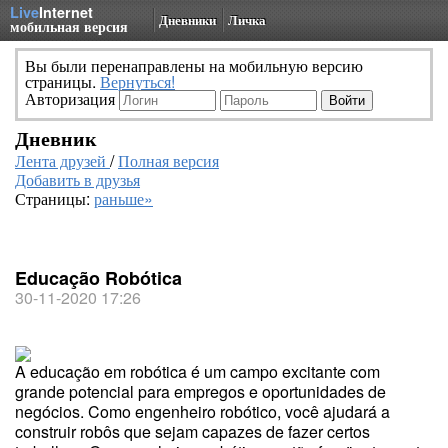
Live
Internet
Дневники
Личка
мобильная версия
Вы были перенаправлены на мобильную версию
страницы.
Вернуться!
Авторизация
Дневник
Лента друзей
/
Полная версия
Добавить в друзья
Страницы:
раньше»
Educação Robótica
30-11-2020 17:26
A educação em robótica é um campo excitante com
grande potencial para empregos e oportunidades de
negócios. Como engenheiro robótico, você ajudará a
construir robôs que sejam capazes de fazer certos