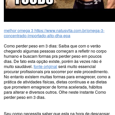
melhor omega 3
https://www.natusvita.com.br/omega-3-
concentrado-importado-alto-dha-epa
Como perder peso em 3 dias: Saiba que com o verão
chegando algumas pessoas começam a refletir no corpo
humano e buscam formas pra perder peso em poucos
dias. De fato esta opção existe, porém às vezes não é
muito saudável.
fonte original
será muito essencial
procurar profissionais pra socorrer por este procedimento.
No entanto existem muitas formas para emagrecer, como a
prática de atividades físicas, dietas contínuas e as dietas
que prometem emagrecer de forma acelerada, hábitos
para alterar e diversos outros. Olhe neste instante Como
perder peso em 3 dias.
Seu corpo necessita saber que esta na hora de descansar,