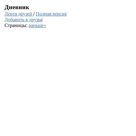
Дневник
Лента друзей
/
Полная версия
Добавить в друзья
Страницы:
раньше»