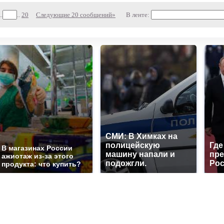
..
..
20
Следующие 20 сообщений»
В ленте:
СМИ: В Химках на
полицейскую
Где
В магазинах России
машину напали и
пре
ажиотаж из-за этого
подожгли.
Рос
продукта: что купить?