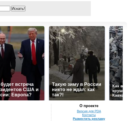
 будет встреча
Такую зиму в России
Как выг
зидентов США и
никто не ждал: как
крушени
сии: Европа?
так?!
Кавказе
О проекте
Версия для PDA
Контакты
Разместить рекламу