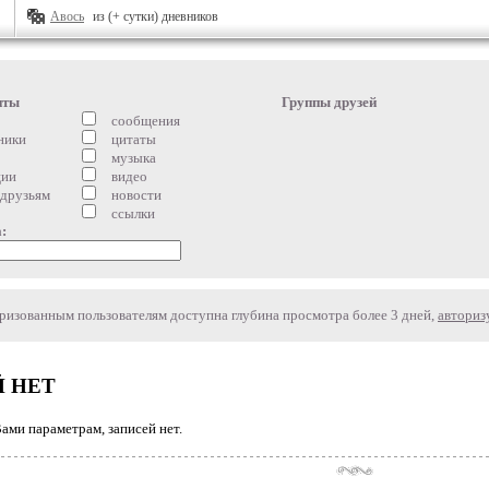
Авось
из (+ сутки) дневников
нты
Группы друзей
сообщения
ники
цитаты
музыка
ции
видео
 друзьям
новости
ссылки
:
изованным пользователям доступна глубина просмотра более 3 дней,
авториз
 НЕТ
ми параметрам, записей нет.