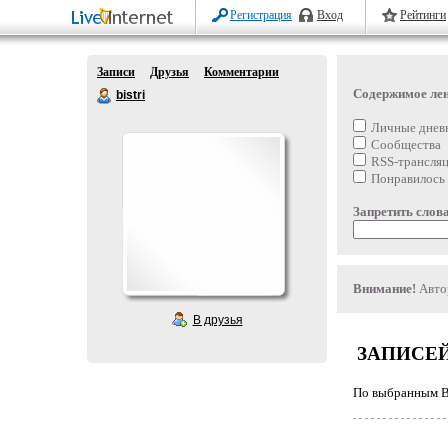
Регистрация
Вход
Рейтинги
Записи
Друзья
Комментарии
Содержимое ле
bistri
Личные днев
Сообщества
RSS-трансля
Понравилось
Запретить слова
Внимание!
Автор
В друзья
ЗАПИСЕЙ
По выбранным Ва