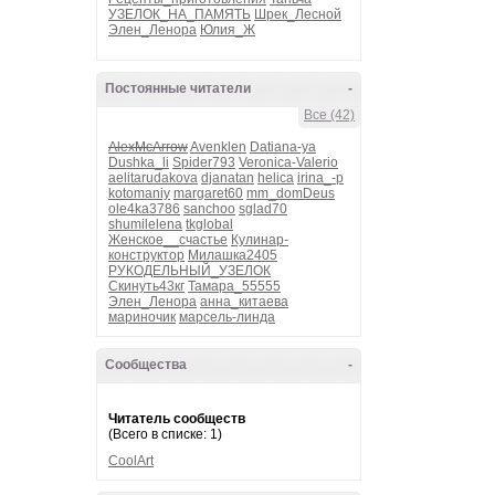
УЗЕЛОК_НА_ПАМЯТЬ
Шрек_Лесной
Элен_Ленора
Юлия_Ж
Постоянные читатели
-
Все (42)
AlexMcArrow
Avenklen
Datiana-ya
Dushka_li
Spider793
Veronica-Valerio
aelitarudakova
djanatan
helica
irina_-p
kotomaniy
margaret60
mm_domDeus
ole4ka3786
sanchoo
sglad70
shumilelena
tkglobal
Женское__счастье
Кулинар-
конструктор
Милашка2405
РУКОДЕЛЬНЫЙ_УЗЕЛОК
Скинуть43кг
Тамара_55555
Элен_Ленора
анна_китаева
мариночик
марсель-линда
Сообщества
-
Читатель сообществ
(Всего в списке: 1)
CoolArt