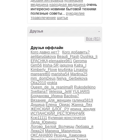
дизайн интерьера
кулинария
медицина
народная медицина
очень
интересно новинки бытовой техники
полезные советы...
рукоделие
траволечение
шитье
Друзья
-
Все (81)
Друзья оффлайн
Кого давно нет?
Кого добавить?
aelitarudakova
Beauti_Flash
Dushka_li
EFACHKA
elenaalex961
Geroma
Gim56
Irisha-SR
jagusya
Katra_I
Kimberly_Flove
kru4inka
Linashu
margaret60
marisha54
Martina25
mm_domDeus
Nelya_Gerbekova
Olia2010
piskla
Queen_de_la_reanimaR
Rukodelkino
SvetlanaT
Velessa_JeM
YULIARIS
Богданова_Ирина
Васёна7
Вязание_для_женщин
галина5819
Душица
Елена_Ориас
Жанна_Лях
ЖЕНСКИЙ_БЛОГ_РУ
ирина_кондик
ИСПАНСКИЙ_РЕСТОРАНЧИК
Ксю11111
Кулинар-конструктор
Лида_Юринец
Логово_Белой_Волчицы
Любава_я
Люка24
Марина_Мариуполь
ОКСАНА800
Резеда_Хамзовна
Рецепты_приготовления
Таньча