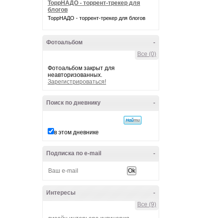
ТоррНАДО - торрент-трекер для
блогов
ТоррНАДО - торрент-трекер для блогов
Фотоальбом
-
Все (0)
Фотоальбом закрыт для
неавторизованных.
Зарегистрироваться!
Поиск по дневнику
-
в этом дневнике
Подписка по e-mail
-
Интересы
-
Все (9)