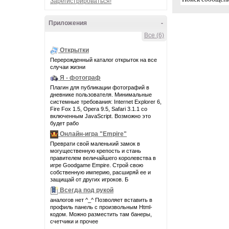
Зарегистрироваться!
Приложения
-
Все (6)
Открытки
Перерожденный каталог открыток на все
случаи жизни
Я - фотограф
Плагин для публикации фотографий в
дневнике пользователя. Минимальные
системные требования: Internet Explorer 6,
Fire Fox 1.5, Opera 9.5, Safari 3.1.1 со
включенным JavaScript. Возможно это
будет рабо
Онлайн-игра "Empire"
Преврати свой маленький замок в
могущественную крепость и стань
правителем величайшего королевства в
игре Goodgame Empire. Строй свою
собственную империю, расширяй ее и
защищай от других игроков. Б
Всегда под рукой
аналогов нет ^_^ Позволяет вставить в
профиль панель с произвольным Html-
кодом. Можно разместить там банеры,
счетчики и прочее