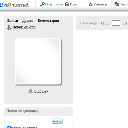
Регистрация
Вход
Рейтинги
Авос
Записи
Друзья
Комментарии
Страницы:
[1]
2
3
..
..
10
Beyer Vaughn
В друзья
Поиск по дневнику
-