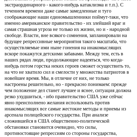
экстраординарного - какого-нибудь катаклизма и т.п.). С
течением времени да­же самые замедленные и туго
соображающие наши единомышленники поймут-таки, что
именно американское правительство - их злейший враг и
самая страшная угроза не только их жизни, но и - народной
свободе. Власти, вне всякого сом­нения, запланировали на
будущее репрессивные мероприятия такого масштаба, что
осуществляемые ими ныне гонения на инакомыслящих
вскоре покажутся детскими забавами. Между тем, есть в
наших рядах люди, продолжающие надеяться, что когда-
нибудь потом горстка неких героев сможет осуществить то,
на что не хватило сил и смелости у множества патриотов в
новейшее время. Мы, в отличие от них, не только
настроены решительно, но - прекрасно понимаем: прежде
чем положение дел станет лучшее и яснее, ситуация должна
резко ухудшиться, - ибо правительство США уже сейчас
явно преисполнено желания использо­вать против
инакомыслящих все самые жестокие методы и приемы из
арсенала полицейского государства. При анализе
сложившейся в США общественно-политической
обстановки становится очевидно, что силы,
противостоящие репрессиям со стороны государства,