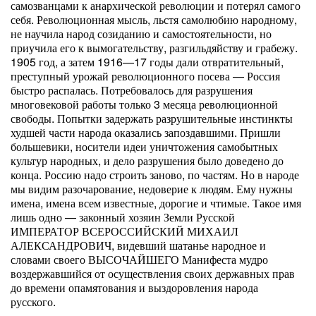
самозванцами к анархической революции и потерял самого
себя. Революционная мысль, льстя самолюбию народному,
не научила народ созиданию и самостоятельности, но
приучила его к вымогательству, разгильдяйству и грабежу.
1905 год, а затем 1916—17 годы дали отвратительный,
преступный урожай революционного посева — Россия
быстро распалась. Потребовалось для разрушения
многовековой работы только 3 месяца революционной
свободы. Попытки задержать разрушительные инстинкты
худшей части народа оказались запоздавшими. Пришли
большевики, носители идеи уничтожения самобытных
культур народных, и дело разрушения было доведено до
конца. Россию надо строить заново, по частям. Но в народе
мы видим разочарование, недоверие к людям. Ему нужны
имена, имена всем известные, дорогие и чтимые. Такое имя
лишь одно — законный хозяин Земли Русской
ИМПЕРАТОР ВСЕРОССИЙСКИЙ МИХАИЛ
АЛЕКСАНДРОВИЧ, видевший шатанье народное и
словами своего ВЫСОЧАЙШЕГО Манифеста мудро
воздержавшийся от осуществления своих державных прав
до времени опамятования и выздоровления народа
русского.