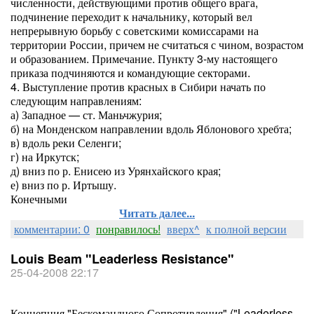
численности, действующими против общего врага,
подчинение переходит к начальнику, который вел
непрерывную борьбу с советскими комиссарами на
территории России, причем не считаться с чином, возрастом
и образованием. Примечание. Пункту 3-му настоящего
приказа подчиняются и командующие секторами.
4. Выступление против красных в Сибири начать по
следующим направлениям:
а) Западное — ст. Маньчжурия;
б) на Монденском направлении вдоль Яблонового хребта;
в) вдоль реки Селенги;
г) на Иркутск;
д) вниз по р. Енисею из Урянхайского края;
е) вниз по р. Иртышу.
Конечными
Читать далее...
комментарии: 0
понравилось!
вверх^
к полной версии
Louis Beam "Leaderless Resistance"
25-04-2008 22:17
Концепция "Бескомандного Сопротивления" ("LeaderIess