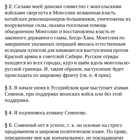
§ 2. Силами моей дивизии совместно с монгольскими
войсками свергнута в Монголии незаконная власть
китайских революционеров-большевиков, уничтожены их
вооруженные силы, оказана посильная помощь
объединению Монголии и восстановлена власть ее
законного державного главы, Богдо-Хана. Монголия по
завершении указанных операций явилась естественным
исходным пунктом для начавшегося выступления против
Красной армии в советской Сибири. Русские отряды
находятся во всех городах, курэ и шаби вдоль монгольско-
русской границы. И, таким образом, наступление будет
происходить по широкому фронту (см. п. 4 прик).
§ 3. В начале июня в Уссурийском крае выступает атаман
Семенов, при поддержке японских войск или без этой
поддержки.
§ 4. Я подчиняюсь атаману Семенову.
§ 5. Сомнений нет в успехе, т. к. он основан на строго
продуманном и широком политическом плане. По праву,
переданному мне как военачальнику, не покладавшему