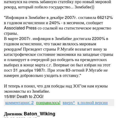
наткнулся на очень забавную статейку про новый мировой
рекорд, который побило государство... Зимбабве))
"Инфляция в Зимбабве в декабре 2007г. составила 66212%
в годовом исчислении и 240% - в месячном, сообщает
Associated Press со ссылкой на статистическое ведомство
страны.
В марте 2007г. инфляция в Зимбабве достигала 2200% в
годовом исчислении, что также являлось мировым
рекордом! Президент страны Р.Мугабе возлагает вину за
катастрофическое состояние экономики на западные страны
и планирует в очередной раз победить на президентских
выборах в конце марта с.г. Впервые он был избран на этот
пост 31 декабря 1987г. При этом 83-летний Р.Мугабе не
намерен добровольно уходить в отставку."
И теперь я понял, что для победы над ЗОГ'ом нам нужны
экономисты из Зимбабве.
15/89! Death to ZOG!
комментарии: 2
понравилось!
вверх^
к полной версии
Дневник Baton_Wiking