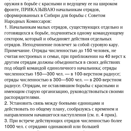
оружия в борьбе с красными и ведущему ее на широком
фронте, ПРИКАЗЫВАЮ начальникам отрядов,
сформированных в Сибири для борьбы с Советом
Народных Комиссаров:
1. Начальникам малых отрядов, существующих отдельно и
готовящихся к борьбе, подчиняться одному командующему
сектором, который и объединяет действия отдельных
отрядов. Неподчинение повлечет за собой суровую кару.
Примечание. Отряды численностью до 150 человек, не
считая нестроевых и семьи, при приближении на 40 верст к
другим отрядам должны объединиться в своих действиях
под общей командой единоличного начальника; отряды
численностью 150—300 чел. — в 100-верстном радиусе;
отряды численностью в 300—500 чел. — в 200-верстном
радиусе. Отрядам, не оставлявшим борьбы с красными и
имеющим старую организацию, руководствоваться своими
распорядителями.
2. Установить связь между боевыми единицами и
действовать по общему плану, сообразуясь с временем и
направлением начавшегося наступления (см. п. 4 прик).
3. При встрече действующих отрядов численностью более
1000 чел. с отрядами одинаковой или большей