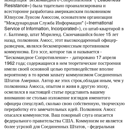
Resistance») была тщательно проанализирована и
всесторонне разработана американским пол­ковником
Юлиусом Луисом Амоссом, основателем организации
"Международная Служба Информации" («Inernational
Service of Information, Incorporated»), со штаб-квартирой в
г. Балтимор, штат Мэриленд. Скончавшийся более 15 лет
назад, полковник Амосс, этот высокоодаренный офицер-
разведчик, являлся бес­компромиссным противником
коммунизма. Его эссе, которое так и называется -
"Бескомандное Сопротивление» - датировано 17 апреля
1962 года; содержащиеся в нем теоретические построения
имели своей основной целью противодействие вполне
вероятному в то время захвату коммунизмом Соединенных
Штатов Америки. Автор же этих строк,обладая иным, чем у
полковни­ка Амосса, опытом и живя в другую эпоху,
осмелился в настоящей статье предста­вить вашему
вниманию не столько изложение взглядов именитого
офицера спец­служб, сколько свою собственную, творческую
переработку его замечательных идей. Пол­ковник Амосс
опасался коммунистов. Ваш покорный слуга опасается
федерального правительства США. Коммунизм не является
более угрозой для Соединенных Шта­тов, - федеральная