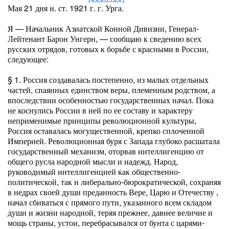
Мая 21 дня н. ст. 1921 г. г. Урга.
Я — Начальник Азиатской Конной Дивизии, Генерал-
Лейтенант Барон Унгерн, — сообщаю к сведению всех
русских отрядов, готовых к борьбе с красными в России,
следующее:
§ 1. Россия создавалась постепенно, из малых отдельных
частей, спаянных единством веры, племенным родством, а
впоследствии особенностью государственных начал. Пока
не коснулись России в ней по ее составу и характеру
неприменимые принципы революционной культуры,
Россия оставалась могущественной, крепко сплоченной
Империей. Революционная буря с Запада глубоко расшатала
государственный механизм, оторвав интеллигенцию от
общего русла народной мысли и надежд. Народ,
руководимый интеллигенцией как общественно-
политической, так и либерально-бюрократической, сохраняя
в недрах своей души преданность Вере, Царю и Отечеству ,
начал сбиваться с прямого пути, указанного всем складом
души и жизни народной, теряя прежнее, давнее величие и
мощь страны, устои, перебрасывался от бунта с царями-