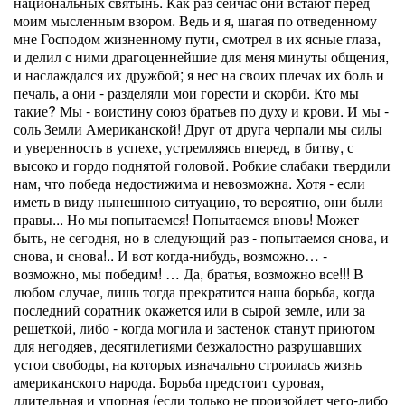
национальных святынь. Как раз сейчас они встают перед
моим мысленным взором. Ведь и я, шагая по отведенному
мне Господом жизненному пути, смотрел в их ясные глаза,
и делил с ними драгоценнейшие для меня минуты общения,
и наслаждался их дружбой; я нес на своих пле­чах их боль и
печаль, а они - разделяли мои горести и скорби. Кто мы
такие? Мы - воистину союз братьев по духу и крови. И мы -
соль Земли Амери­канской! Друг от друга черпали мы силы
и уверенность в успехе, устремляясь вперед, в битву, с
высоко и гордо поднятой головой. Робкие слабаки твердили
нам, что победа недостижима и невозможна. Хотя - если
иметь в виду нынешнюю ситуацию, то вероятно, они были
правы... Но мы попытаемся! Попытаемся вновь! Может
быть, не сегодня, но в следующий раз - попытаемся снова, и
сно­ва, и снова!.. И вот когда-нибудь, возможно… -
возможно, мы победим! … Да, братья, возможно все!!! В
любом случае, лишь тогда прекратится наша борьба, когда
последний соратник окажется или в сырой земле, или за
решеткой, либо - когда могила и застенок станут приютом
для негодяев, десятилетиями безжалостно разрушав­ших
устои свободы, на которых изначально строилась жизнь
американского наро­да. Борьба предстоит суровая,
длительная и упорная (если только не произойдет чего-либо