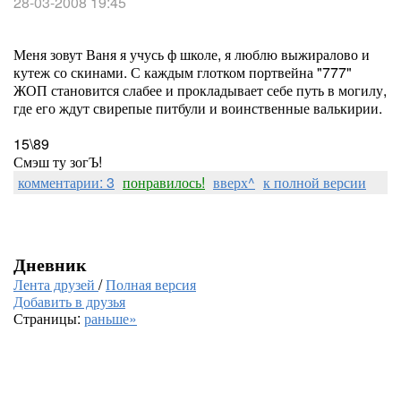
28-03-2008 19:45
Меня зовут Ваня я учусь ф школе, я люблю выжиралово и
кутеж со скинами. С каждым глотком портвейна "777"
ЖОП становится слабее и прокладывает себе путь в могилу,
где его ждут свирепые питбули и воинственные валькирии.
15\89
Смэш ту зогЪ!
комментарии: 3
понравилось!
вверх^
к полной версии
Дневник
Лента друзей
/
Полная версия
Добавить в друзья
Страницы:
раньше»