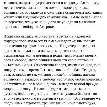
тирания, напротив, угрожает всем и каждому! Автор, разу­
меется, очень рад за то, что дожил наконец до краха
большевицких режимов и смог стать свидетелем последних
конвульсий издыхающего коммунизма. Тем не менее - впол­
не вероятно, что уже наши дети не увидят ни малейших
признаков свободы в Америке.
Искренно надеясь, что настанет все-таки в недалеком
будущем пора, когда земля Америки даст жизнь новому
поколению храбрых своих сыновей и дочерей, готовых
драться не на жизнь, а на смерть против постоянно
усиливающегося угнетения и подав­ления элементарных
прав и свобод, автор решился вынести свою статью на
читательский суд. Откровенно говоря, именно сейчас, сию
минуту - самое время бить в тревожный набат! Сегодня,
увы, осталось не так уж много людей, лю­бящих идеалы
вольности и верящих в свободу настолько, чтобы подняться
и вступить за нее в бой. Однако - в недрах всякой прежде
здоровой и могучей на­ции, будь то американская или
русская, блестят еще потаенные жемчужины было­го - но
вполне возможного в грядущем - величия. Это величие – в
подлинных патриотах, хранителях национального духа,