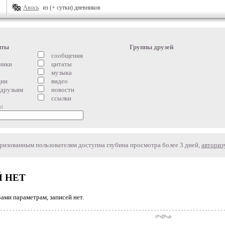
Авось
из (+ сутки) дневников
нты
Группы друзей
сообщения
ники
цитаты
музыка
ции
видео
 друзьям
новости
ссылки
:
изованным пользователям доступна глубина просмотра более 3 дней,
авториз
 НЕТ
ми параметрам, записей нет.