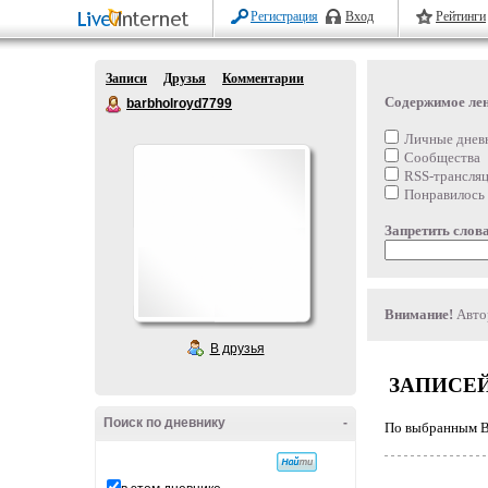
Регистрация
Вход
Рейтинги
Записи
Друзья
Комментарии
Содержимое ле
barbholroyd7799
Личные днев
Сообщества
RSS-трансля
Понравилось
Запретить слова
Внимание!
Автор
В друзья
ЗАПИСЕЙ
Поиск по дневнику
-
По выбранным Ва