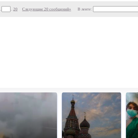
..
..
20
Следующие 20 сообщений»
В ленте: