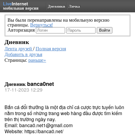
Live
Internet
Дневники
Личка
мобильная версия
Вы были перенаправлены на мобильную версию
страницы.
Вернуться!
Авторизация
Дневник
Лента друзей
/
Полная версия
Добавить в друзья
Страницы:
раньше»
Дневник banca0net
17-11-2023 12:29
Bắn cá đổi thưởng là một địa chỉ cá cược trực tuyến luôn
nằm trong số những trang web hàng đầu được tìm kiếm
trên thị trường ngày nay.
Email: banca0.net1@gmail.com
Website: https://banca0.net/