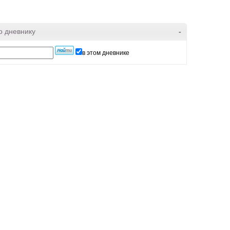
о дневнику
-
в этом дневнике