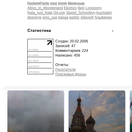
FuckingPants
cruo
linrok
Миленыш
Aliice_in_Wonderland
Ekomzo
Itajn
Looooony
Nata_just_Nata
OrLove
Stupid_Schoolboy
buzmakin
deepeye
emo_sup
kapaa
weblic
АйронИ
Альфирин
Статистика
-
Создан: 20.02.2006
Записей: 47
Комментариев: 224
Написано: 456
Отчеты:
Посетители
Поисковые фразы