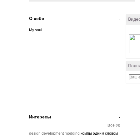
О себе
-
Виде
My soul....
Подпи
Интересы
-
Все (4)
design
development
modding
компы одним словом