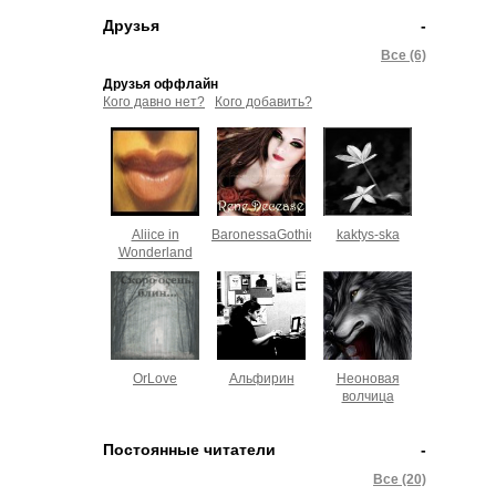
Друзья
-
Все (6)
Друзья оффлайн
Кого давно нет?
Кого добавить?
Aliice in
BaronessaGothic
kaktys-ska
Wonderland
OrLove
Альфирин
Неоновая
волчица
Постоянные читатели
-
Все (20)