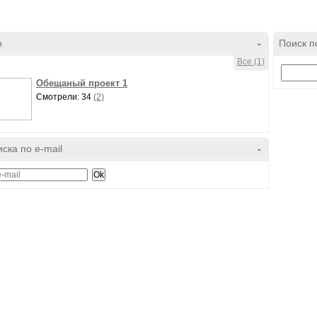
о
-
Поиск п
Все (1)
Обещаный проект 1
Смотрели: 34
(2)
ска по e-mail
-