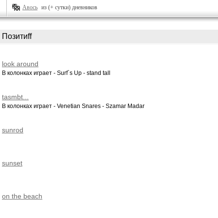
Авось
из (+ сутки) дневников
Позитиff
look around
В колонках играет - Surf`s Up - stand tall
tasmbt...
В колонках играет - Venetian Snares - Szamar Madar
sunrod
sunset
on the beach