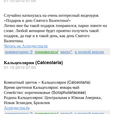
01-10-2010 07:05
Случайно наткнулась на очень интересный видеоурок
«Подарок к дню Святого Валентина!»
Лично мне бы такой подарок понравился, парни ловите на
слове. Любой женщине будет приятно получить такой
подарок, да еще и в такой день, как день Святого
Валентина.
Читать на Аспидистра.ru
комментарии: 0
понравилось!
вверх^
к полной версии
Кальцеолярия (Calceolaria)
01-10-2010 07:03
Комнатный цветок – Кальцеолярия (Calceolaria)
Время цветения Кальцеолярии: январь-май
Семейство: норичниковые (Scrophulariaceae)
Родина Кальцеолярии: Центральная и Южная Америка,
Новая Зеландия, Бразилия
Аспидистра.ru
комментарии: 0
понравилось!
вверх^
к полной версии