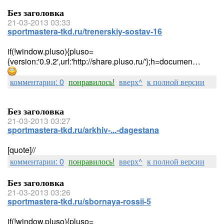
Без заголовка
21-03-2013 03:33
sportmastera-tkd.ru/trenerskiy-sostav-16
if(!window.pluso){pluso=
{version:'0.9.2',url:'http://share.pluso.ru/'};h=documen…
комментарии: 0
понравилось!
вверх^
к полной версии
Без заголовка
21-03-2013 03:27
sportmastera-tkd.ru/arkhiv-...-dagestana
[quote]//
комментарии: 0
понравилось!
вверх^
к полной версии
Без заголовка
21-03-2013 03:26
sportmastera-tkd.ru/sbornaya-rossii-5
if(!window.pluso){pluso=