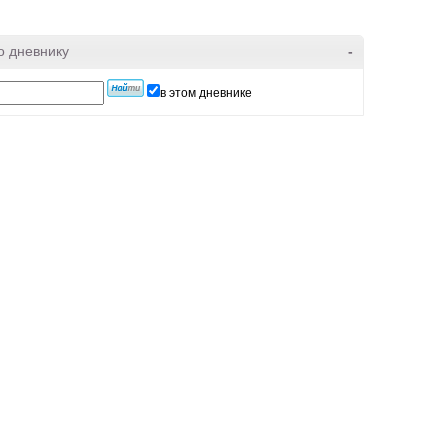
о дневнику
-
в этом дневнике