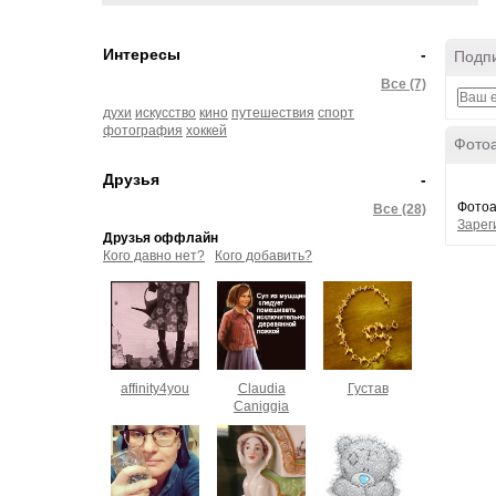
Интересы
-
Подпи
Все (7)
духи
искусство
кино
путешествия
спорт
фотография
хоккей
Фото
Друзья
-
Фотоа
Все (28)
Зарег
Друзья оффлайн
Кого давно нет?
Кого добавить?
affinity4you
Claudia
Густав
Caniggia