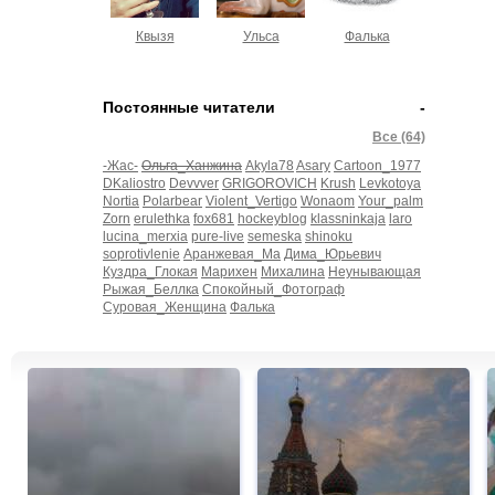
Квызя
Ульса
Фалька
Постоянные читатели
-
Все (64)
-Жас-
Ольга_Ханжина
Akyla78
Asary
Cartoon_1977
DKaliostro
Devvver
GRIGOROVICH
Krush
Levkotoya
Nortia
Polarbear
Violent_Vertigo
Wonaom
Your_palm
Zorn
erulethka
fox681
hockeyblog
klassninkaja
laro
lucina_merxia
pure-live
semeska
shinoku
soprotivlenie
Аранжевая_Ма
Дима_Юрьевич
Куздра_Глокая
Марихен
Михалина
Неунывающая
Рыжая_Беллка
Спокойный_Фотограф
Суровая_Женщина
Фалька