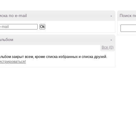
ска по e-mail
-
Поиск п
альбом
-
Все (0)
льбом закрыт всем, кроме списка избранных и списка друзей.
истрироваться!