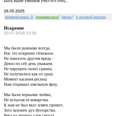
Быть выше умников учил его отец...
28.05.2025
комментарии: 0
понравилось!
вверх^
к полной версии
Искренне
20-07-2026 23:56
Мы были разными всегда,
Нас это искренне сближало.
Не наносить другим вреда -
Девиз по сей день уважаем.
Не нарушать своих границ
Не получилось как-то сразу.
Момент касания ресниц
Нам открывал хмельную фазу.
Мы были верными любви,
Не испытав её коварства.
К нам не был вкус измен привит,
Зато заложен дух бунтарства.
Река из лишних слов смогла