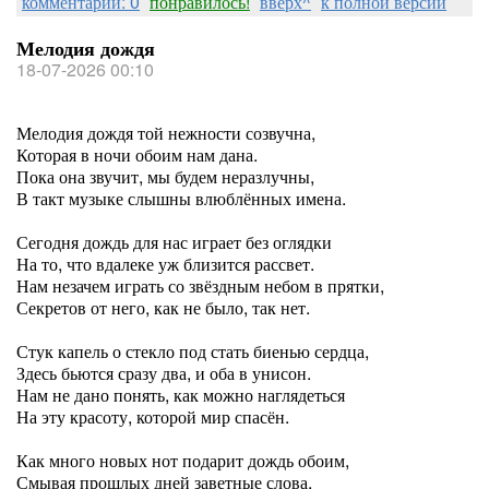
комментарии: 0
понравилось!
вверх^
к полной версии
Мелодия дождя
18-07-2026 00:10
Мелодия дождя той нежности созвучна,
Которая в ночи обоим нам дана.
Пока она звучит, мы будем неразлучны,
В такт музыке слышны влюблённых имена.
Сегодня дождь для нас играет без оглядки
На то, что вдалеке уж близится рассвет.
Нам незачем играть со звёздным небом в прятки,
Секретов от него, как не было, так нет.
Стук капель о стекло под стать биенью сердца,
Здесь бьются сразу два, и оба в унисон.
Нам не дано понять, как можно наглядеться
На эту красоту, которой мир спасён.
Как много новых нот подарит дождь обоим,
Смывая прошлых дней заветные слова.