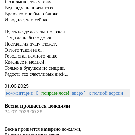
Я запомню, что увижу,
Ведь иду, не пряча глаз.
Время то мне было ближе,
И роднее, чем сейчас.
Пусть везде асфальт положен
Там, где не было дорог.
Ностальгия душу гложет,
Оттого такой итог.
Город стал намного чище,
Красивее и модней.
Только в будущем не сыщешь
Радость тех счастливых дней...
01.06.2025
комментарии: 0
понравилось!
вверх^
к полной версии
Весна прощается дождями
24-07-2026 00:39
Весна прощается намерено дождями,
Её такое проявление души.