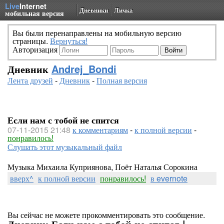
Live
Internet
Дневники
Личка
мобильная версия
Вы были перенаправлены на мобильную версию
страницы.
Вернуться!
Авторизация
Дневник
Andrej_Bondi
Лента друзей
-
Дневник
-
Полная версия
Если нам с тобой не спится
07-11-2015 21:48
к комментариям
-
к полной версии
-
понравилось!
Слушать этот музыкальный файл
Музыка Михаила Куприянова, Поёт Наталья Сорокина
вверх^
к полной версии
понравилось!
в evernote
Вы сейчас не можете прокомментировать это сообщение.
Дневник Если нам с тобой не спится |