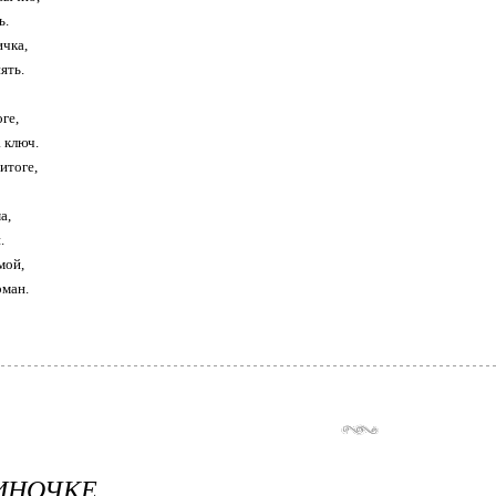
ь.
ичка,
ять.
ге,
 ключ.
 итоге,
а,
.
мой,
рман.
ИНОЧКЕ