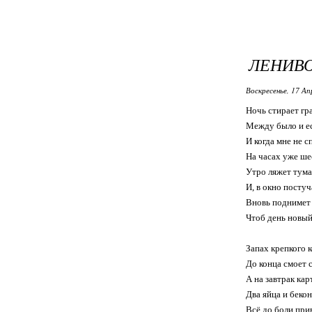
ЛЕНИВ
Воскресенье, 17 Ап
Ночь стирает гр
Между было и ес
И когда мне не с
На часах уже ше
Утро ляжет тум
И, в окно постуч
Вновь поднимет 
Чтоб день новый
Запах крепкого к
До конца смоет 
А на завтрак кар
Два яйца и бекон
Всё до боли при