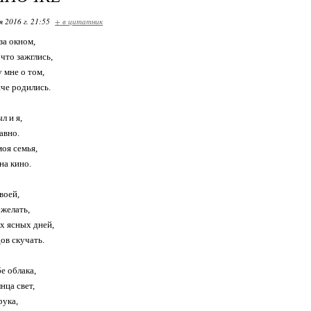
я 2016 г. 21:55
+ в цитатник
за окном,
 что зажглись,
 мне о том,
нче родились.
л и я,
авно.
моя семья,
на кино.
воей,
ожелать,
х ясных дней,
ов скучать.
е облака,
нца свет,
рука,