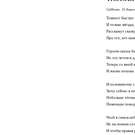
Суббота, 16 Апрел
Темнеет быстро 
И только звёзды,
Расскажут сказку
Про тех, кто ны
Героем сказок бы
Но это летом и д
Теперь со мной 
И жизнь похожа 
И половиночке с
Хочу сейчас я п
Побольше тёплы
Поменьше повод
Чтоб в синем неб
Не заслоняли сол
И чтобы правая 