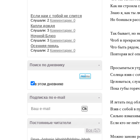
Как ни строила г
Знаю я, как ты л
Если нам с тобой не спится
Но боишься расс
Слушали: 2
Комментарии: 0
Капли дождя
Слушали: 3
Комментарии: 0
Так бывает, но н
Ночной Блюз
Чтоб в прекрасн
Слушали: 3
Комментарии: 0
Осенняя прядь
Что быть рядом, 
Слушали: 2
Комментарии: 0
Повторяя всё оп
Поиск по дневнику
-
Просыпаться утр
Солнца взяв с со
Целоваться, слу
в этом дневнике
Пока губы горяч
Подписка по e-mail
-
И летать под об
Взяв с собой в п
Сильно взмахива
Если кто не пнёт 
Постоянные читатели
-
Все (57)
Можно заново р
Drug_Antonio
Hhghbfhhfghv_hbgb