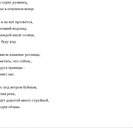
х горит румянец,
е в огненном венце.
и на неё прольётся,
ромкий водопад.
каждой капле солнце,
е буду рад.
квозь влажные ресницы,
метить, что сейчас,
дуга границы -
няет нас.
ос под ветром буйным,
ная река,
дёт дорогой много струйной,
годня облака.