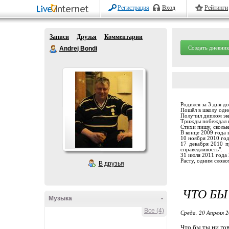
Регистрация
Вход
Рейтинги
Записи
Друзья
Комментарии
Создать дневник
Andrej Bondi
Родился за 3 дня 
Пошёл в школу одн
Получил диплом эко
Трижды побеждал 
Стихи пишу, скольк
В конце 2009 года 
10 ноября 2010 год
17 декабря 2010 п
справедливость".
31 июля 2011 года 
Расту, одним словом
В друзья
ЧТО БЫ
Музыка
-
Все (4)
Среда, 20 Апреля 2
Что бы ты ни го