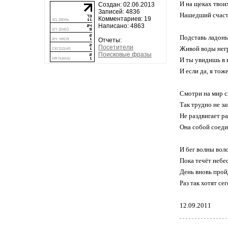
И на щеках твои
Создан: 02.06.2013
Записей: 4836
Нашедший счасть
Комментариев: 19
Написано: 4863
Подставь ладонь 
Отчеты:
Посетители
Живой воды нег
Поисковые фразы
И ты увидишь в 
И если да, я тож
Смотри на мир с
Так трудно не за
Не раздвигает ра
Она собой соеди
И бег волны вол
Пока течёт небес
День вновь прой
Раз так хотят се
12.09.2011