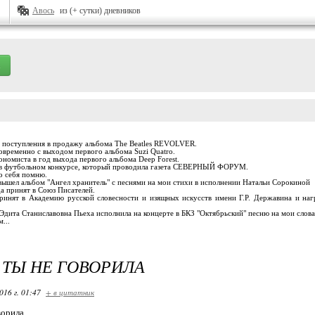
Авось
из (+ сутки) дневников
до поступления в продажу альбома The Beatles REVOLVER.
овременно с выходом первого альбома Suzi Quatro.
номиста в год выхода первого альбома Deep Forest.
в футбольном конкурсе, который проводила газета СЕВЕРНЫЙ ФОРУМ.
о себя помню.
вышел альбом "Ангел хранитель" с песнями на мои стихи в исполнении Натальи Сорокиной
а принят в Союз Писателей.
ринят в Академию русской словесности и изящных искусств имени Г.Р. Державина и наг
Эдита Станиславовна Пьеха исполнила на концерте в БКЗ "Октябрьский" песню на мои слова
...
 ТЫ НЕ ГОВОРИЛА
016 г. 01:47
+ в цитатник
ворила,