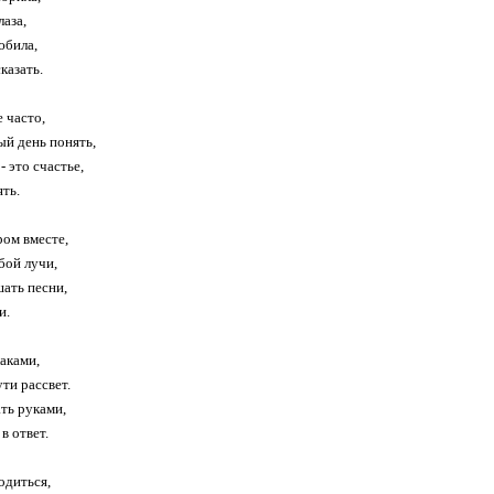
лаза,
юбила,
казать.
е часто,
ый день понять,
- это счастье,
ять.
ом вместе,
бой лучи,
шать песни,
и.
лаками,
ути рассвет.
ть руками,
в ответ.
одиться,