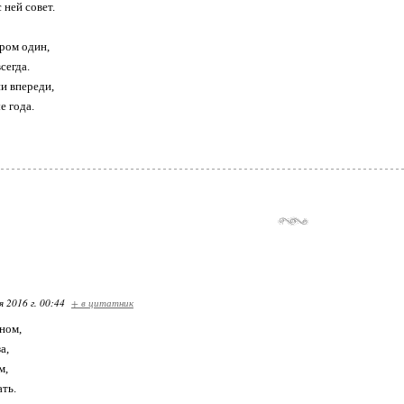
 ней совет.
ром один,
сегда.
ни впереди,
 года.
я 2016 г. 00:44
+ в цитатник
кном,
а,
м,
ть.