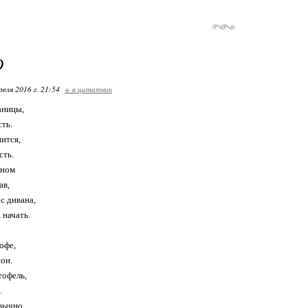
О
реля 2016 г. 21:54
+ в цитатник
аницы,
ть.
пится,
сть.
аном
ав,
с дивана,
 начать.
офе,
сон.
тофель,
.
вычно,