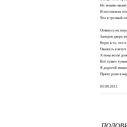
Но лениво менят
И поставлена пт
Что я трезвый оп
Оглянусь на поро
Заперев дверь на
Верю в то, что в
Окажусь я везуч.
А пока возле дом
Всё гуляет туман
Я дорогой знако
Прячу руки в ка
05.09.2011
ПОЛОВ