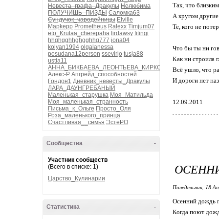
Так, что близким
Невеста_графа_Дракулы
Нелюбима
ПОЛУЧИШЬ_ПИЗДЫ
Саломка63
А кругом другие
Сундучок_чародейницы
Elville
Mapkepp
Prometheus
Ralexx
Timjum07
Те, кого не потер
eto_Krutaa_cherepaha
firdawsy
fitingi
hhghgghhghgghhg777
iona04
kolyan1994
olgalanessa
Что бы ты ни го
posudana12person
ssevirjo
tusja88
Как ни строила г
ustia11
АННА_БИКБАЕВА_ЛЕОНТЬЕВА_КИРКОР
Всё ушло, что р
Алекс-Р
Апгрейд_способностей
И дороги нет наз
Гондон1
Дневник_невесты_Дракулы
ЛАРА_ДАУНГРЕБАНЫЙ
Маленькая_старушка
Моя_Матильда
Моя_маленькая_странность
12.09.2011
Письма_к_Ольге
Просто_Оля
Роза_маленького_принца
Счастливая__семья
ЭстеРО
Сообщества
-
Участник сообществ
ОСЕНН
(Всего в списке: 1)
Царство_Кулинарии
Понедельник, 18 Ап
Осенний дождь 
Статистика
-
Когда поют дожд