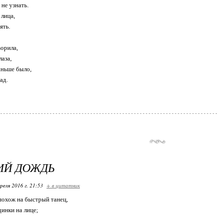
 не узнать.
 лица,
ять.
ворила,
лаза,
аньше было,
ад.
ИЙ ДОЖДЬ
реля 2016 г. 21:53
+ в цитатник
похож на быстрый танец,
инки на лице;