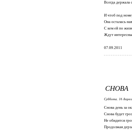
Всегда держала с
И чтоб под номе
Она осталась нав
С кем ей по жиз
Ждут интересные
07.09.2011
СНОВА
Суббота, 16 Апрел
Снова день за о
Снова будет гроз
Не обидится гро
Продолжая дерза