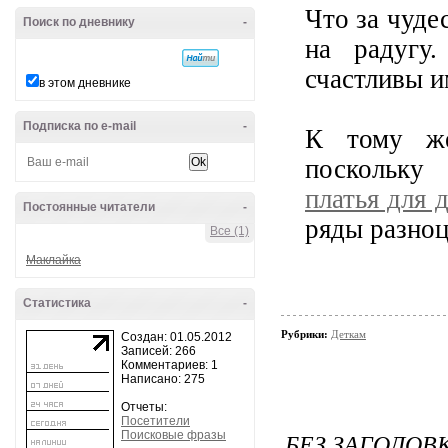
Что за чуде
Поиск по дневнику
-
на радугу
счастливы и
в этом дневнике
Подписка по e-mail
-
К тому же
поскольку
платья для 
Постоянные читатели
-
ряды разноц
Все (1)
Маклайка
Статистика
-
Рубрики:
Деткам
Создан: 01.05.2012
Записей: 266
Комментариев: 1
Написано: 275
Отчеты:
Посетители
БЕЗ ЗАГОЛОВ
Поисковые фразы