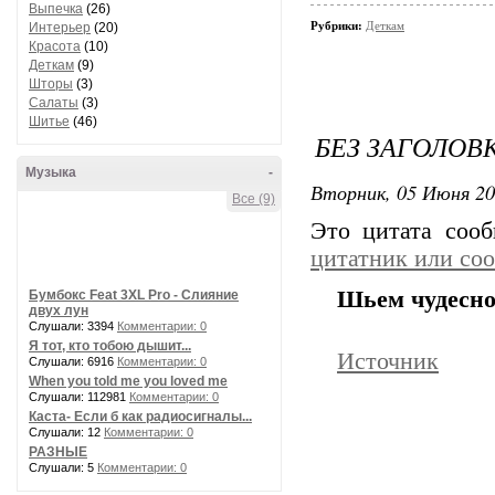
Выпечка
(26)
Рубрики:
Деткам
Интерьер
(20)
Красота
(10)
Деткам
(9)
Шторы
(3)
Салаты
(3)
Шитье
(46)
БЕЗ ЗАГОЛОВ
Музыка
-
Вторник, 05 Июня 20
Все (9)
Это цитата соо
цитатник или со
Шьем чудесное
Бумбокс Feat 3XL Pro - Слияние
двух лун
Слушали: 3394
Комментарии: 0
Я тот, кто тобою дышит...
Источник
Слушали: 6916
Комментарии: 0
When you told me you loved me
Слушали: 112981
Комментарии: 0
Каста- Если б как радиосигналы...
Слушали: 12
Комментарии: 0
РАЗНЫЕ
Слушали: 5
Комментарии: 0