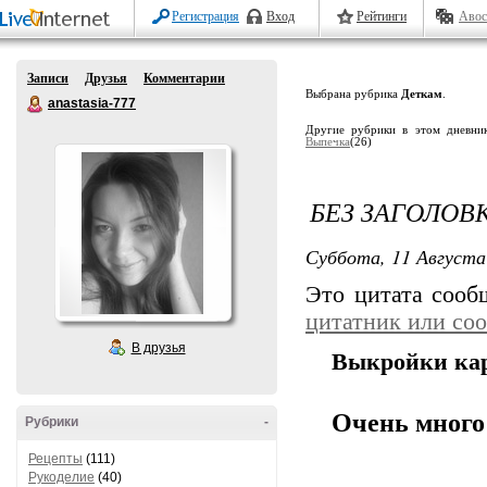
Регистрация
Вход
Рейтинги
Авос
Записи
Друзья
Комментарии
Выбрана рубрика
Деткам
.
anastasia-777
Другие рубрики в этом дневни
Выпечка
(26)
БЕЗ ЗАГОЛОВ
Суббота, 11 Августа
Это цитата соо
цитатник или со
В друзья
Выкройки ка
Очень много
Рубрики
-
Рецепты
(111)
Рукоделие
(40)