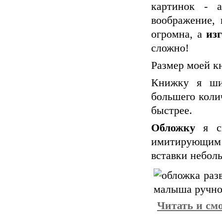
картинок - а
воображение, 
огромна, а
из
сложно!
Размер моей кн
Книжку я шил
большего коли
быстрее.
Обложку
я сш
имитирующим 
вставки небол
Читать и смо